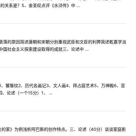
关系是？5、金圣叹点评《水浒传》中 ...
衰落的原因简述唐朝和宋朝分别重视武臣和文臣的利弊简述乾嘉学派
社会主义探索建设取得的成就三、论述中 ...
1、饕餮纹2、历代名画记3、文人画4、拜占庭艺术5、万神殿6、亚
述（一个15分）1、 ...
是我朋友的家》为例浅析阿巴斯的创作特点。三、论述（40分）谈谈家庭影