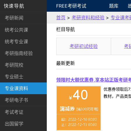
快速导航
FREE考研考试
题库
首页
>
考研资料和经验
>
专业课考
考研新闻
栏目导航
统考公共课
统考专业课
考研初试经验
考
考研指南经验
最新更新
考研院校
专业硕士
领限时大额优惠券,享本站正版考研考
专业课资料
优惠券领取后7
教材，产品类
考研电子书
考试考证
出国留学