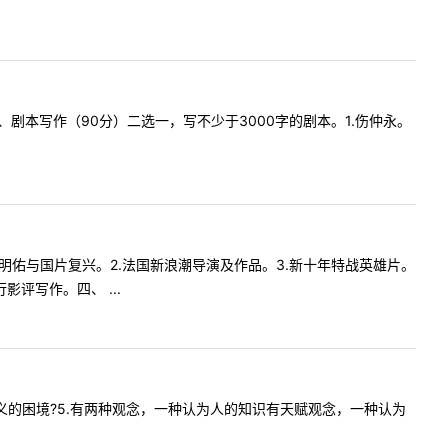
、剧本写作（90分）二选一，写不少于3000字的剧本。1.伤仲永。
.罗明佑与国片复兴。2.法国新浪潮导演及作品。3.新十年特战英雄片。
评写作。四、 ...
主义的困境?5.有两种观念，一种认为人的知识有天赋观念，一种认为