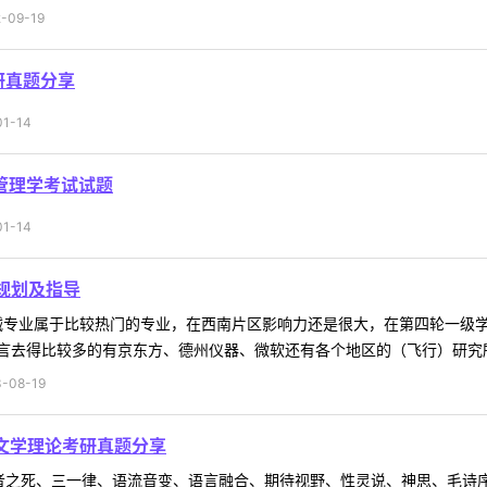
09-19
研真题分享
1-14
共管理学考试试题
1-14
规划及指导
械专业属于比较热门的专业，在西南片区影响力还是很大，在第四轮一级学
去得比较多的有京东方、德州仪器、微软还有各个地区的（飞行）研究所等
-08-19
与文学理论考研真题分享
者之死、三一律、语流音变、语言融合、期待视野、性灵说、神思、毛诗