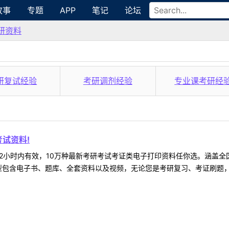
故事
专题
APP
笔记
论坛
研资料
研复试经验
考研调剂经验
专业课考研经
试资料!
2小时内有效，10万种最新考研考试考证类电子打印资料任你选。涵盖全国
型包含电子书、题库、全套资料以及视频，无论您是考研复习、考证刷题，还