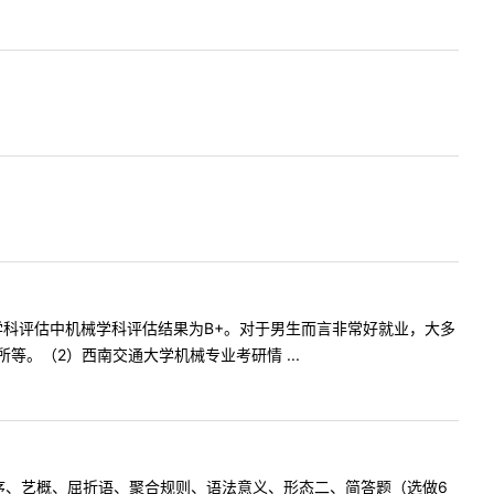
科评估中机械学科评估结果为B+。对于男生而言非常好就业，大多
。（2）西南交通大学机械专业考研情 ...
序、艺概、屈折语、聚合规则、语法意义、形态二、简答题（选做6