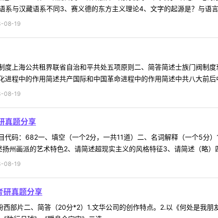
语系与汉藏语系不同3、赛义德的东方主义理论4、文字的起源是？与语言的
-08-19
制度上海公共租界联省自治和平共处五项原则二、简答简述士族门阀制度
进程中的作用简述共产国际和中国革命进程中的作用简述中共八大前后中国
-08-19
考研真题分享
代码：682一、填空（一个2分，一共11道）二、名词解释（一个5分）
扬州画派的艺术特色2、请简述超现实主义的风格特征3、请简述（略）四、论
-08-19
础考研真题分享
通心粉西部片二、简答（20分*2）1.文华公司的创作特点。2.以《何处