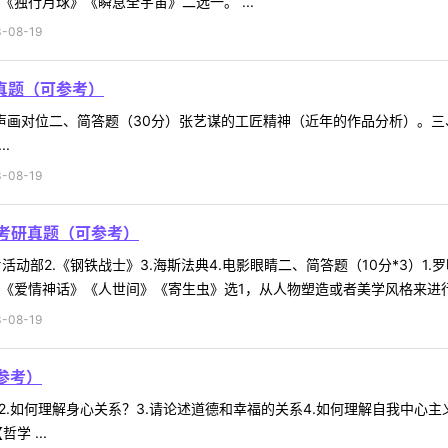
独行月球》《瞬息全宇宙》二选一。 ...
-08-19
研真题（可参考）
2.声画对位二、简答题（30分）张艺谋的工匠精神（近年的作品分析）。三
.
-08-19
础考研真题（可参考）
片活动部2.《钢铁战士》3.海斯法典4.电影眼睛二、简答题（10分*3）1
《爱情神话》《人世间》《寄生虫》选1，从人物塑造或者美学风格来进行影
-08-19
参考）
?2.如何理解身心关系？3.请论述道德和幸福的关系4.如何理解自我中心
 ...