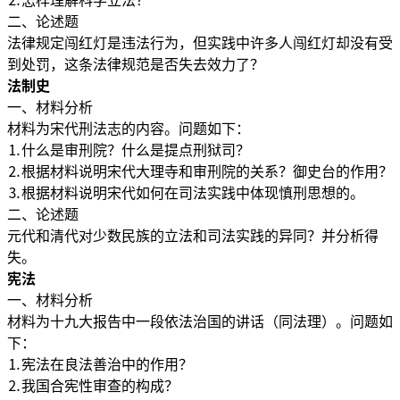
⒉怎样理解科学立法？
二、论述题
法律规定闯红灯是违法行为，但实践中许多人闯红灯却没有受
到处罚，这条法律规范是否失去效力了？
法制史
一、材料分析
材料为宋代刑法志的内容。问题如下：
⒈什么是审刑院？什么是提点刑狱司？
⒉根据材料说明宋代大理寺和审刑院的关系？御史台的作用？
⒊根据材料说明宋代如何在司法实践中体现慎刑思想的。
二、论述题
元代和清代对少数民族的立法和司法实践的异同？并分析得
失。
宪法
一、材料分析
材料为十九大报告中一段依法治国的讲话（同法理）。问题如
下：
⒈宪法在良法善治中的作用？
⒉我国合宪性审查的构成？