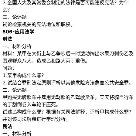
⒊全国人大及其常委会制定的法律是否可能违反宪法？为什
么？
二、论述题
试论检察机关的宪法地位和职权。
806-应用法学
刑法
一、材料分析
材料：某甲在大街上与乙争吵后一时激动掏出水果刀刺伤乙及
围观群众八人，造成乙和路人丙丁重伤。
问题：
⒈某甲构成什么罪？
⒉试结合罪刑法定原则评析以其他危险方法危害公共安全罪。
二、论述题
甲购买无牌照车并雇用无驾照的乙驾驶货车，某天将骑自行车
的丁刮倒卷入车轮下压死。
试述乙构成什么罪？根据有关司法解释，评析甲构成什么罪？
并对该司法解释进行学理分析。
民法
一、材料分析