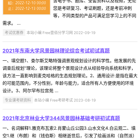
含电子书、题库、全套资料以及视频，无论
您是考研复习、考证刷题，还是考前冲刺
等，不同类型的产品可满足您学习上的不同
需求。 ...
考试优惠券
本站小编 Free壹佰分学习网 2022-09-19
2021年东南大学风景园林理论综合考试初试真题
一、填空题1、查尔斯艾略特强调景观规划设计的科学性。他发展的先
调查后规划"理论，该理论将整个景观设计点从经验导向系统和科学，
该方法一直影响到麦克哈格的生态规划理论。2、通用设计:是指在最大
的可能范围内，不分性别，年龄与能力，适合所有人方便使用的环境
设计。3、阿尔罕布拉宫苑 ...
专业课考研资料
本站小编 Free考研考试 2023-08-19
2021年北京林业大学344风景园林基础考研初试真题
一、名词解释1.雅克布瓦索2.肖蒙山丘公园3.山水文化4.白云观二、填
空1.继（布朗）和（钱伯斯）相继逝世后，引发了绘画派和（自然派）