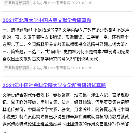
专业课考研资料
本站小编 Free考研考试 2023-08-19
2021年北京大学中国古典文献学考研真题
一、选择题6题1.不是指是的字2.文学内容3.广韵有多少韵部4.不是声
训的一项，5.属于哪种古书错误，形近而误，二字变一字，还有两个
选项忘了二、名词解释甲骨文战国纵横家书文选隋书经籍志钱大昕?
三、简答题，三选二，共1眉山七史内容为何不是蜀本2举例说明先秦
秦汉出土文献对古文献学研究的意义3举例说明历代 ...
专业课考研资料
本站小编 Free考研考试 2023-08-19
2021年中国社会科学院大学文学所考研初试真题
文学史综合朝代作者汉书，春秋繁露，淮海集，浮生六记，官场现形
记，晁氏趣外琴编，樊川文集，法言，绿野仙踪，河岳英灵集名词解
释毛传郑笺，中国新文学大系，骈文，月泉吟社，简答夏志清《中国
小说史》特点贡献简述鲁迅小说创作辛弃疾词成就曹植的诗歌成就黄
遵宪诗歌特点论述王维孟浩然异同社团流派的作用文艺批评写作简答
...