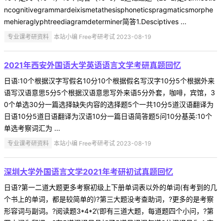
ncognitivegrammardeixismetathesisphoneticspragmaticsmorphe
mehieraglyphtreediagramdeterminer简答1.Desciptives ...
专业课考研资料
本站小编 Free考研考试 2023-08-19
2021年西安外国语大学英语语言文学考研真题回忆
日语:10个根据汉字写假名10分10个根据假名写汉字10分5个根据外来
语写汉语意思5分5个根据汉语意思写外来语5分外套，咖啡，宾馆，3
0个单选30分一篇选择缺失内容的选择题5个一共10分5道汉语翻译为
日语10分5道日语翻译为汉语10分一篇日语简答题5问10分基英:10个
单选考察词汇为 ...
专业课考研资料
本站小编 Free考研考试 2023-08-19
深圳大学外国语言文学2021年考研初试真题回忆
日语?第一二道大题更多考察初级上下册单词表以外的单词(有考到的几
个书上的单词，都是较简单的)?第三大题没考查助词，?更多的是考察
形容词与副词。?阅读题3*4*2\'即有三道大题，每道题四个小问，?第