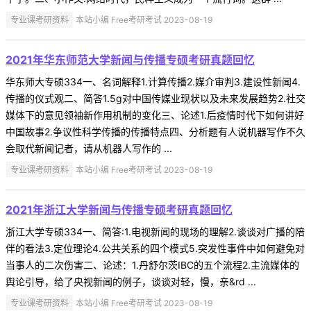
专业课考研资料
本站小编 Free考研考试 2023-08-19
2021年华东师范大学新闻与传播专硕考研真题回忆
华东师大专硕334一、名词解释1.计算传播2.媒介审判3.建设性新闻4.
传播的仪式观二、简答1.5g对中国传媒业现状以及未来发展趋势2.社交
媒体下的意见领袖新作用机制的变化三、论述1.后疫情时代下如何讲好
中国故事2.争议性科学传播的传播特点四、分析题有人说机器写作不久
会取代新闻记者，请从机器人写作的 ...
专业课考研资料
本站小编 Free考研考试 2023-08-19
2021年浙江大学新闻与传播专硕考研真题回忆
浙江大学专硕334一、简答:1.电视新闻的现场的理解2.谈谈对广播的陪
伴的看法3.定位理论4.公共关系的四个模式5.突发性事件中如何避免对
当事人的二次伤害二、论述：1.丹舒尔茨IBC的五个流程2.主流媒体的
舆论引导，给了央视新闻的例子，谈谈对轻，慢，亲&rd ...
专业课考研资料
本站小编 Free考研考试 2023-08-19