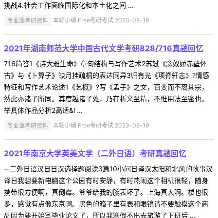
挑战4.社会工作面临国际化和本土化之间 ...
专业课考研资料
本站小编 Free考研考试 2023-08-19
2021年湖南师范大学中国古代文学考研828/716真题回忆
716简答1《诗大雅生命》章句结构与写作艺术2苏轼《念奴娇赤壁怀
古》与《卜算子》缺月挂疏桐的表达同异3归有光《项脊轩志》?情感
特征和写作艺术论述1《艺概》?写《孟子》之文，百变而不离其宗，
然此亦诸子所同。其度越诸子处，乃在析义至精，不惟用法至密也。
举具体作品分析2高适&l ...
专业课考研资料
本站小编 Free考研考试 2023-08-19
2021年南京大学英美文学（二外日语）考研真题回忆
--二外日语汉日日汉选择题阅读3篇10小问日译汉太阳和北风的故事汉
译日我想要新电脑这个公园有时安静，有时热闹这个相机很轻，随身
携带很方便啊，真倒霉。爷爷给我的腕表坏了。上海真大啊。楼也很
多，感觉有点像东京啊。黑色的箱子里有表和眼镜请不要触摸这个商
品因为要开始写毕业论文了，所以我寒假不出去旅游了下班后 ...