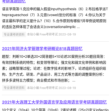
考研真题回忆
语言学简答:1.克拉申的输入假说inputhypothesis（6）2.布拉格学派T
hepragueschool（7）3.元音(vowel)划分的标准（7）4.你认为关于
语言最科学的定义是什么?（10）5.合作原则有哪些?并举例说明原则
的违反怎样体现了会话含义(coversationalimplic ...
专业课考研资料
本站小编 Free考研考试 2023-08-19
2021年同济大学管理学考研概论818真题回忆
题型：判断10*2单选20*2简答题5*10论述20案例分析20题目简答：
有效控制系统的特性；权变领导理论；强文化和弱文化举例和影响因
素；战略管理过程；论述：在数字技术的影响下，论述组织在组织结
构、生产方式、研发、产品设计、用工方式等方面的调整案例分析：
拼多多波特五力模型；商业模式和市场创新； ...
专业课考研资料
本站小编 Free考研考试 2023-08-19
2021年大连理工大学外国语言学及应用语言学考研真题回忆
10个定义（10*4）10个简答（10*6）2道论述题（25*2)定义inflectio