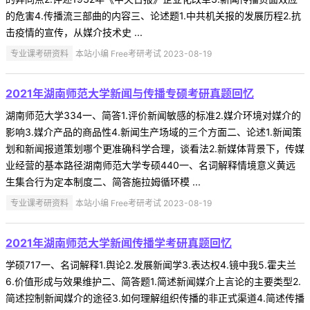
的危害4.传播流三部曲的内容三、论述题1.中共机关报的发展历程2.抗
击疫情的宣传，从媒介技术史 ...
专业课考研资料
本站小编 Free考研考试 2023-08-19
2021年湖南师范大学新闻与传播专硕考研真题回忆
湖南师范大学334一、简答1.评价新闻敏感的标准2.媒介环境对媒介的
影响3.媒介产品的商品性4.新闻生产场域的三个方面二、论述1.新闻策
划和新闻报道策划哪个更准确科学合理，谈看法2.新媒体背景下，传媒
业经营的基本路径湖南师范大学专硕440一、名词解释情境意义黄远
生集合行为定本制度二、简答施拉姆循环模 ...
专业课考研资料
本站小编 Free考研考试 2023-08-19
2021年湖南师范大学新闻传播学考研真题回忆
学硕717一、名词解释1.舆论2.发展新闻学3.表达权4.镜中我5.霍夫兰
6.价值形成与效果维护二、简答题1.简述新闻媒介上言论的主要类型2.
简述控制新闻媒介的途径3.如何理解组织传播的非正式渠道4.简述传播