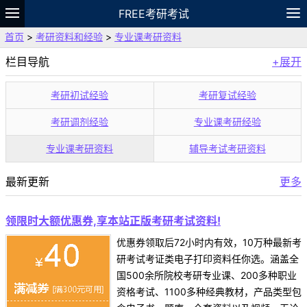
FREE考研考试
首页
>
考研资料和经验
>
专业课考研资料
题库
故事
专题
APP
笔记
论坛
栏目导航
+展开
VIP
资料
考研初试经验
考研复试经验
考研调剂经验
专业课考研经验
专业课考研资料
辅导考试考研资料
最新更新
更多
领限时大额优惠券,享本站正版考研考试资料!
优惠券领取后72小时内有效，10万种最新考
研考试考证类电子打印资料任你选。涵盖全
国500余所院校考研专业课、200多种职业
资格考试、1100多种经典教材，产品类型包