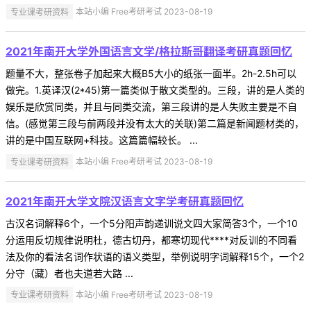
专业课考研资料
本站小编 Free考研考试 2023-08-19
2021年南开大学外国语言文学/格拉斯哥翻译考研真题回忆
题量不大，整张卷子加起来大概B5大小的纸张一面半。2h-2.5h可以
做完。1.英译汉(2*45)第一篇类似于散文类型的。三段，讲的是人类的
娱乐是欣赏同类，并且与同类交流，第三段讲的是人失败主要是不自
信。(感觉第三段与前两段并没有太大的关联)第二篇是新闻题材类的，
讲的是中国互联网+科技。这篇篇幅较长。 ...
专业课考研资料
本站小编 Free考研考试 2023-08-19
2021年南开大学文院汉语言文字学考研真题回忆
古汉名词解释6个，一个5分阳声韵递训说文四大家简答3个，一个10
分运用反切规律说明杜，德古切丹，都寒切现代****对反训的不同看
法及你的看法名词作状语的语义类型，举例说明字词解释15个，一个2
分守（藏）者也夫道若大路 ...
专业课考研资料
本站小编 Free考研考试 2023-08-19