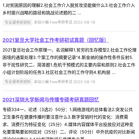
1.对贫困原因的理解2.社会工作介入脱贫攻坚能做什么3.社会工作介入
乡村振兴战略的路径和挑战论述题的二 ...
专业课考研资料
本站小编 Free考研考试 2023-08-19
2021复旦大学社会工作考研初试真题（回忆版）
2021复旦社会工作原理一、名词解释1.贫穷的生存模型2.社会工作伦理
困境的通案处理3.个案工作的摘要记录"4.斯金纳的操作性条件反射5.
非干扰性研究二、简答题1.危机干预模式的主要内容和原则2.社会工作
小组计划阶段的任务3.社区社会工作的工作守则4.机构层 ...
专业课考研资料
本站小编 Free考研考试 2023-08-19
2021深圳大学新闻与传播专硕考研真题回忆
专硕334一、论述（3选2）50分：1.网络游戏的总体看法2.突发公共
卫生事件在健康传播时要注意什么3.数字营销时代的变化：消费需
求、消费行为特征变化（25分）4.媒体内容媒体平台投放应对这种变
化要策略要如何应对（25分）二、评论（50分）中外抗疫的对比新闻