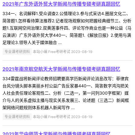
2021年广东外语外贸大学新闻与传播专硕考研真题回忆
334一、名词解释1.受众调查2.公情理论3.参与式采访4.圈层文化二、
简答题1.怎样看待算法推荐2.记者现场观察如何把握经典细节三、分析
题1.互联网空间治理2.双黄莲事件四、评论写作商业也是一种公益（马
云演讲）广东外语外贸大学440一、简答题1.《解放日报》2.使用与满
足理论3.领导人关于媒体融合 ...
专业课考研资料
本站小编 Free考研考试 2023-08-19
2021年南京航空航天大学新闻与传播专硕考研真题回忆
334雷霆战将新闻评论教师招聘要高学历新闻评论消息改写：菲律宾
台风分镜头脚本美丽乡村公益广告反家暴440一、简答数字鸿沟把关
人社会责任理论客观性二、分析（二选一，第一问列300字框架）媒
介与人的关系虚拟主播与现实关系发展三、论述题（三选二）新闻框
架网络问题规则体系机器人新闻写作 ...
专业课考研资料
本站小编 Free考研考试 2023-08-19
2021年华中师范大学新闻与传播专硕考研真题回忆