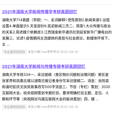
2021年湖南大学新闻传播学考研真题回忆
湖南大学714真题（学硕）一、名词解释1.党性原则2.新闻来源3.议程
设置4.单面提示5.天变邸抄6.民初新闻三杰二、简答1.大众传媒与政治
的关系2.简述媒介依赖症3.江西瑞金新华通讯社到延安新华广播电台的
发展三、论述1.疫情期间主流媒体的表现与社会舆论，新媒体环境下，
主 ...
专业课考研资料
本站小编 Free考研考试 2023-08-19
2021年湖南大学新闻与传播专硕考研真题回忆
湖南大学专硕334一、采访提纲（景区物价问题和治理问题）景区是
张家界和凤凰古城以湖南日报记者身份写采访提纲二、消息：岳阳县
和谐村彭庆文扶贫故事改写500字消息三、节目（专栏）策划：2020
互联网大会，给央视网策划专题栏目，要求明确栏目主题、定位、人
群和环节等（央视网对乌镇互联网大会的板块策划）四、媒 ...
专业课考研资料
本站小编 Free考研考试 2023-08-19