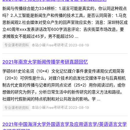
新闻与传播综合能力334辨析：1.谣言可能是真实的，你认同这种观点
吗？2.人工智能是新闻生产和传播的技术工具，是否认同简答：1.马克
思新闻观2.社会媒体对受众产生的回声室效应实务：消息：深圳特区成
立40周年xxx发表讲话改写600字消息评论：吉庆街菜市场改造，要
求摊贩女不能超过45岁，男不能超过50 ...
专业课考研资料
本站小编 Free考研考试 2023-08-19
2021年南京大学新闻传播学考研真题回忆
学硕681史论名词（10*4）文化记忆媒介事件隶变传递观仪式观简答
（20*3）可供性是什么，对媒介技术的启发社交媒体平台与后真相机
制古代史官的传播与记者的异同点论述（25*2）用你阅读过的，或你
想做的研究为例子，分析日常生活中的新传研究的意义方法和路径。
社媒时代假新闻的特点机制和对公共政治的影响。学 ...
专业课考研资料
本站小编 Free考研考试 2023-08-19
2021年中国海洋大学外国语言学及应用语言学/英语语言文学