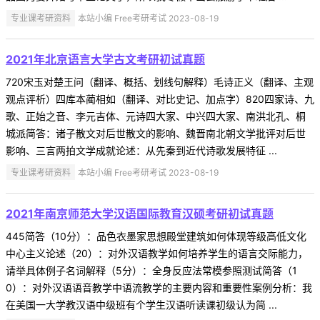
专业课考研资料
本站小编 Free考研考试 2023-08-19
2021年北京语言大学古文考研初试真题
720宋玉对楚王问（翻译、概括、划线句解释）毛诗正义（翻译、主观
观点评析）四库本蔺相如（翻译、对比史记、加点字）820四家诗、九
歌、正始之音、李元吉体、元诗四大家、中兴四大家、南洪北孔、桐
城派简答：诸子散文对后世散文的影响、魏晋南北朝文学批评对后世
影响、三言两拍文学成就论述：从先秦到近代诗歌发展特征 ...
专业课考研资料
本站小编 Free考研考试 2023-08-19
2021年南京师范大学汉语国际教育汉硕考研初试真题
445简答（10分）：品色衣墨家思想殿堂建筑如何体现等级高低文化
中心主义论述（20）：对外汉语教学如何培养学生的语言交际能力，
请举具体例子名词解释（5分）：全身反应法常模参照测试简答（1
0）：对外汉语语音教学中语流教学的主要内容和重要性案例分析：我
在美国一大学教汉语中级班有个学生汉语听读课初级认为简 ...