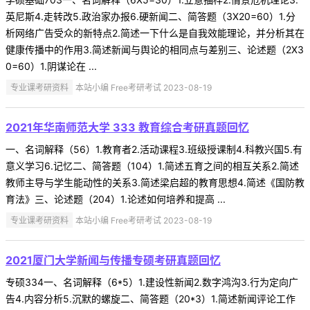
英尼斯4.走转改5.政治家办报6.硬新闻二、简答题（3X20=60）1.分
析网络广告受众的新特点2.简述一下什么是自我效能理论，并分析其在
健康传播中的作用3.简述新闻与舆论的相同点与差别三、论述题（2X3
0=60）1.阴谋论在 ...
专业课考研资料
本站小编 Free考研考试 2023-08-19
2021年华南师范大学 333 教育综合考研真题回忆
一、名词解释（56）1.教育者2.活动课程3.班级授课制4.科教兴国5.有
意义学习6.记忆二、简答题（104）1.简述五育之间的相互关系2.简述
教师主导与学生能动性的关系3.简述梁启超的教育思想4.简述《国防教
育法》三、论述题（204）1.论述如何培养和提高 ...
专业课考研资料
本站小编 Free考研考试 2023-08-19
2021厦门大学新闻与传播专硕考研真题回忆
专硕334一、名词解释（6*5）1.建设性新闻2.数字鸿沟3.行为定向广
告4.内容分析5.沉默的螺旋二、简答题（20*3）1.简述新闻评论工作