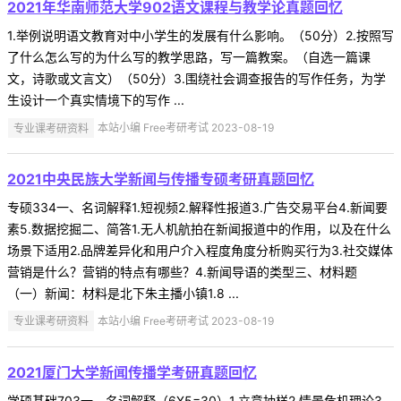
2021年华南师范大学902语文课程与教学论真题回忆
1.举例说明语文教育对中小学生的发展有什么影响。（50分）2.按照写
了什么怎么写的为什么写的教学思路，写一篇教案。（自选一篇课
文，诗歌或文言文）（50分）3.围绕社会调查报告的写作任务，为学
生设计一个真实情境下的写作 ...
专业课考研资料
本站小编 Free考研考试 2023-08-19
2021中央民族大学新闻与传播专硕考研真题回忆
专硕334一、名词解释1.短视频2.解释性报道3.广告交易平台4.新闻要
素5.数据挖掘二、简答1.无人机航拍在新闻报道中的作用，以及在什么
场景下适用2.品牌差异化和用户介入程度角度分析购买行为3.社交媒体
营销是什么？营销的特点有哪些？4.新闻导语的类型三、材料题
（一）新闻：材料是北下朱主播小镇1.8 ...
专业课考研资料
本站小编 Free考研考试 2023-08-19
2021厦门大学新闻传播学考研真题回忆
学硕基础703一、名词解释（6X5=30）1.立意抽样2.情景危机理论3.