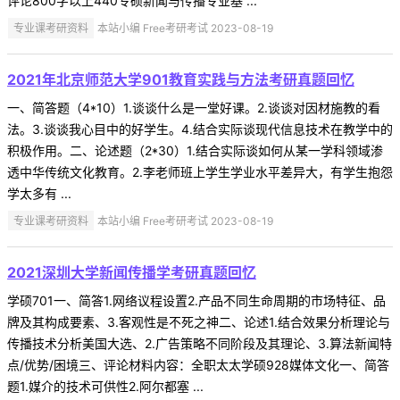
评论800字以上440专硕新闻与传播专业基 ...
专业课考研资料
本站小编 Free考研考试 2023-08-19
2021年北京师范大学901教育实践与方法考研真题回忆
一、简答题（4*10）1.谈谈什么是一堂好课。2.谈谈对因材施教的看
法。3.谈谈我心目中的好学生。4.结合实际谈现代信息技术在教学中的
积极作用。二、论述题（2*30）1.结合实际谈如何从某一学科领域渗
透中华传统文化教育。2.李老师班上学生学业水平差异大，有学生抱怨
学太多有 ...
专业课考研资料
本站小编 Free考研考试 2023-08-19
2021深圳大学新闻传播学考研真题回忆
学硕701一、简答1.网络议程设置2.产品不同生命周期的市场特征、品
牌及其构成要素、3.客观性是不死之神二、论述1.结合效果分析理论与
传播技术分析美国大选、2.广告策略不同阶段及其理论、3.算法新闻特
点/优势/困境三、评论材料内容：全职太太学硕928媒体文化一、简答
题1.媒介的技术可供性2.阿尔都塞 ...