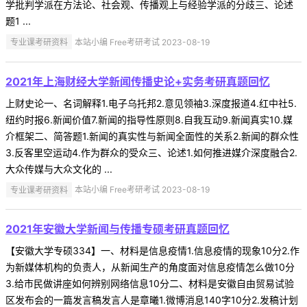
学批判学派在方法论、社会观、传播观上与经验学派的分歧三、论述
题1 ...
专业课考研资料
本站小编 Free考研考试 2023-08-19
2021年上海财经大学新闻传播史论+实务考研真题回忆
上财史论一、名词解释1.电子乌托邦2.意见领袖3.深度报道4.红中社5.
纽约时报6.新闻价值7.新闻的指导性原则8.自我互动9.新闻真实10.媒
介框架二、简答题1.新闻的真实性与新闻全面性的关系2.新闻的群众性
3.反客里空运动4.作为群众的受众三、论述1.如何推进媒介深度融合2.
大众传媒与大众文化的 ...
专业课考研资料
本站小编 Free考研考试 2023-08-19
2021年安徽大学新闻与传播专硕考研真题回忆
【安徽大学专硕334】一、材料是信息疫情1.信息疫情的现象10分2.作
为新媒体机构的负责人，从新闻生产的角度面对信息疫情怎么做10分
3.给市民做讲座如何辨别网络信息10分二、材料是安徽自由贸易试验
区发布会的一篇发言稿发言人是章曦1.微博消息140字10分2.发稿计划