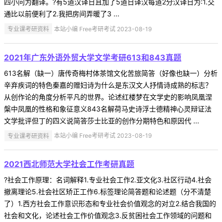
四小问为翻译。?有5道汉译日且加了5道日译汉每道2分汉译日为:1.交
通比以前便利了2.我把房间弄暖了3 ...
专业课考研资料
本站小编 Free考研考试 2023-08-19
2021年广东外语外贸大学文学考研613和843真题
613名解（缺一）唐传奇梅村体茶馆文化苦旅简答（好像也缺一）分析
辛弃疾词的特色秦嘉的赠妇诗为什么是东汉文人抒情诗成熟的标志？
从创作论的角度分析平凡的世界。论述红楼梦在文学史的影响凤凰涅
槃中凤凰的性格和象征意义843名解荷马史诗浮士德精神心灵辩证法
文学批评但丁的四义说简答莎士比亚的创作分期特色和原因代 ...
专业课考研资料
本站小编 Free考研考试 2023-08-19
2021西北师范大学社会工作考研真题
?社会工作原理：名词解释1.专业社会工作2.亚文化3.社区行动4.社会
撤离理论5.社会社区矫正工作6.标签理论简答题和论述题（分不清楚
了）1.西方社会工作意识形态和专业社会价值观念的对立2.结合我国的
社会和文化，论述社会工作价值观念3.反贫困社会工作领域的问题和