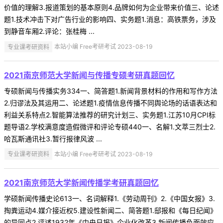
价值的理解3.报道策划的基本原则4.品牌如何为企业带来价值三、论述
题1.技术冲击下对广告行业的影响四、实务题1.消息：高铁票务，涉及
到静音车厢2.评论：张桂梅 ...
专业课考研资料
本站小编 Free考研考试 2023-08-19
2021南京师范大学新闻与传播专硕考研真题回忆
专硕新闻与传播实务334一、简答题1.新闻背景材料的作用和写作方法
2.归谬法及其运用二、论述题1.疫情信息传播不同舆论场的话语表达和
利益关系特点2.智能算法推荐的研究计划三、实务题1.江苏10月CPI标
题导语2.学校满意度造假微评和评论专硕440一、名解1.文萃三烈士2.
哈瓦斯通讯社3.暂行报律风波 ...
专业课考研资料
本站小编 Free考研考试 2023-08-19
2021南京师范大学新闻传播学考研真题回忆
学硕新闻传播史论613一、名词解释1.《劳动周刊》2.《中国女报》3.
掏粪运动4.媒介接近权5.建设性新闻二、简答题1.邸报和《每日纪闻》
的异同点2.评述1932年《中央日报》企业化改革3.新闻传播负面效应