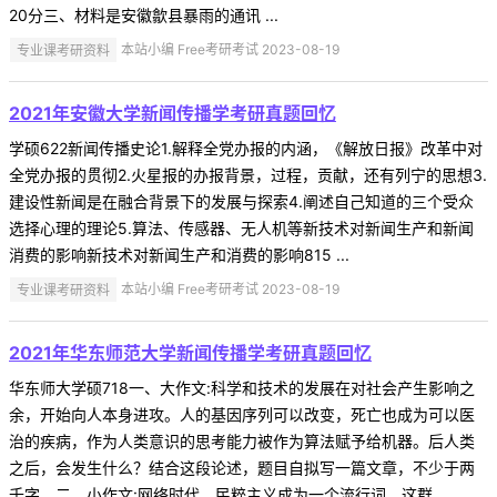
20分三、材料是安徽歙县暴雨的通讯 ...
专业课考研资料
本站小编 Free考研考试 2023-08-19
2021年安徽大学新闻传播学考研真题回忆
学硕622新闻传播史论1.解释全党办报的内涵，《解放日报》改革中对
全党办报的贯彻2.火星报的办报背景，过程，贡献，还有列宁的思想3.
建设性新闻是在融合背景下的发展与探索4.阐述自己知道的三个受众
选择心理的理论5.算法、传感器、无人机等新技术对新闻生产和新闻
消费的影响新技术对新闻生产和消费的影响815 ...
专业课考研资料
本站小编 Free考研考试 2023-08-19
2021年华东师范大学新闻传播学考研真题回忆
华东师大学硕718一、大作文:科学和技术的发展在对社会产生影响之
余，开始向人本身进攻。人的基因序列可以改变，死亡也成为可以医
治的疾病，作为人类意识的思考能力被作为算法赋予给机器。后人类
之后，会发生什么？结合这段论述，题目自拟写一篇文章，不少于两
千字。二、小作文:网络时代，民粹主义成为一个流行词。这群 ...