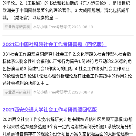
的争论。2.（王致诚）的书信和钱伯斯的《东方造园论》，是18世纪
欧洲关于中国园林最著名的理论著作。3.大咸阳规划，渭北包括咸阳
城，（咸阳宫）以及秦始皇 ...
专业课考研资料
本站小编 Free考研考试 2023-08-19
2021年中国社科院社会工作考研真题（回忆版）
331社会工作原理名词解释1.社会工作2.文化堕距3.社会转型4.社会指
标体系5.剩余性社会福利6.正常行为简答1.简述符号互动论2.米德的角
色扮演理论3.简述社会1I作实习的目标.4.社会工作者对社会工作专业
的伦理责任5.论述1.论述心理分析理论及在社会工作实践中的作用2.论
述社会福利的功能3.中 ...
专业课考研资料
本站小编 Free考研考试 2023-08-19
2021西安交通大学社会工作考研真题回忆版
2021西交社会工作实务名解研究计划书赋权评估社区照顾互惠模式(想
不起来啦)选择题多选题9个有一定的混淆性案例分析题1.系统视角分析
儿童虐待普遍存在的现象2:设计项目方案3.忘记啦后面的大题论述题一