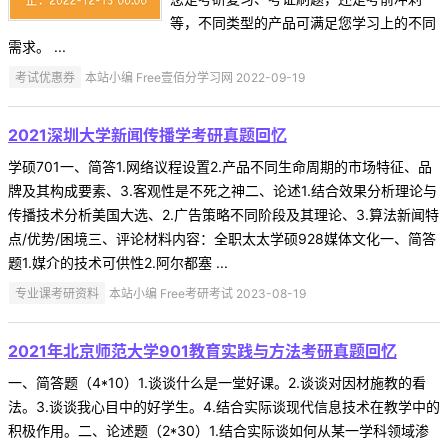
等，不同类型的产品可满足您学习上的不同
需求。 ...
考试优惠券
本站小编 Free壹佰分学习网 2022-09-19
2021深圳大学新闻传播学考研真题回忆
学硕701一、简答1.网络议程设置2.产品不同生命周期的市场特征、品
牌及其构成要素、3.客观性是不死之神二、论述1.结合效果分析理论与
传播技术分析美国大选、2.广告策略不同阶段及其理论、3.算法新闻特
点/优势/困境三、评论材料内容：全职太太学硕928媒体文化一、简答
题1.媒介的技术可供性2.阿尔都塞 ...
专业课考研资料
本站小编 Free考研考试 2023-08-19
2021年北京师范大学901教育实践与方法考研真题回忆
一、简答题（4*10）1.谈谈什么是一堂好课。2.谈谈对因材施教的看
法。3.谈谈我心目中的好学生。4.结合实际谈现代信息技术在教学中的
积极作用。二、论述题（2*30）1.结合实际谈如何从某一学科领域渗