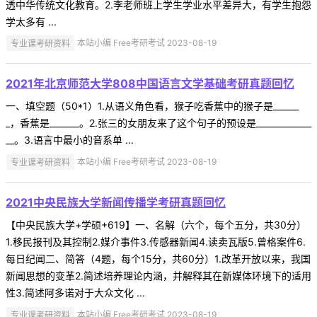
透中华传统文化教育。2.李老师班上学生学业水平差异大，有学生抱怨
学太多有 ...
专业课考研资料
本站小编 Free考研考试 2023-08-19
2021年北京师范大学808中国语言文学基础考研真题回忆
一、填空题（50*1）1.从语义角色看，猴子吃香蕉中的猴子是______
_，香蕉是_______。2.张三的女朋友来了这个句子的预设是_____________
__。3.语言中最小的音系单 ...
专业课考研资料
本站小编 Free考研考试 2023-08-19
2021中央民族大学新闻传播学考研真题回忆
【中央民族大学+学硕+619】一、名解（六个，每个五分，共30分）
1.移民报刊及其控制2.媒介事件3.传感器新闻4.读卖瓦版5.曾格案件6.
每日纪闻二、简答（4题，每个15分，共60分）1.改革开放以来，我国
新闻思想的变革2.简述培养理论内涵，并解释其在新媒体环境下的适用
性3.简述阿多诺对于大众文化 ...
专业课考研资料
本站小编 Free考研考试 2023-08-19