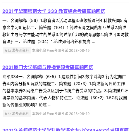
2021年华南师范大学 333 教育综合考研真题回忆
一、名词解释（56）1.教育者2.活动课程3.班级授课制4.科教兴国5.有
意义学习6.记忆二、简答题（104）1.简述五育之间的相互关系2.简述
教师主导与学生能动性的关系3.简述梁启超的教育思想4.简述《国防教
育法》三、论述题（204）1.论述如何培养和提高 ...
专业课考研资料
本站小编 Free考研考试 2023-08-19
2021厦门大学新闻与传播专硕考研真题回忆
专硕334一、名词解释（6*5）1.建设性新闻2.数字鸿沟3.行为定向广
告4.内容分析5.沉默的螺旋二、简答题（20*3）1.简述新闻评论工作
的基本素养2.网络广告受众区别于传统广告受众的特点。3.简述媒介环
境学派的基本内涵，代表人物和特点三、论述题（30*2）1.5G对我国
新闻传播业的影响2.论述 ...
专业课考研资料
本站小编 Free考研考试 2023-08-19
2021年首都师范大学学科教学语文专业(333+872)考研真题