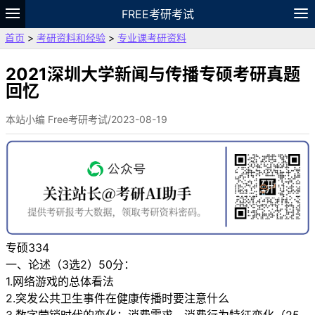
FREE考研考试
首页
>
考研资料和经验
>
专业课考研资料
题库
故事
专题
APP
笔记
论坛
VIP
资料
2021深圳大学新闻与传播专硕考研真题
回忆
本站小编 Free考研考试/2023-08-19
专硕334
一、论述（3选2）50分：
1.网络游戏的总体看法
2.突发公共卫生事件在健康传播时要注意什么