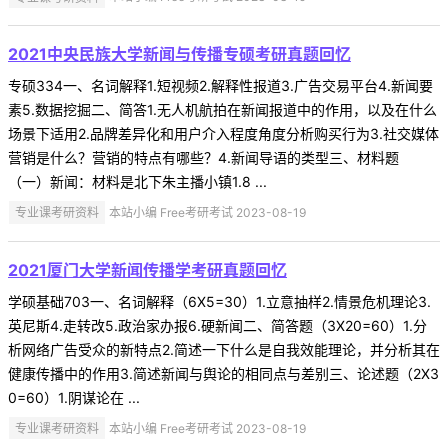
2021中央民族大学新闻与传播专硕考研真题回忆
专硕334一、名词解释1.短视频2.解释性报道3.广告交易平台4.新闻要
素5.数据挖掘二、简答1.无人机航拍在新闻报道中的作用，以及在什么
场景下适用2.品牌差异化和用户介入程度角度分析购买行为3.社交媒体
营销是什么？营销的特点有哪些？4.新闻导语的类型三、材料题
（一）新闻：材料是北下朱主播小镇1.8 ...
专业课考研资料
本站小编 Free考研考试 2023-08-19
2021厦门大学新闻传播学考研真题回忆
学硕基础703一、名词解释（6X5=30）1.立意抽样2.情景危机理论3.
英尼斯4.走转改5.政治家办报6.硬新闻二、简答题（3X20=60）1.分
析网络广告受众的新特点2.简述一下什么是自我效能理论，并分析其在
健康传播中的作用3.简述新闻与舆论的相同点与差别三、论述题（2X3
0=60）1.阴谋论在 ...
专业课考研资料
本站小编 Free考研考试 2023-08-19