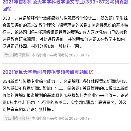
2021年首都师范大学学科教学语文专业(333+872)考研真题
回忆
333一、名词解释教学效能感参与性观察教学设计二、简答题1.学生综
合素质评价的意义2.教学理论与课程理论的关系3.创造性思维的基本特
征三、论述题1.班主任班级组织管理的策略2.有人喜欢凭借自己的兴趣
选择教育研究课题，对此进行评价，并说明如何选题3.在教学中如何
促进正迁移四、材料分析1.给一段材料（网 ...
专业课考研资料
本站小编 Free考研考试 2023-08-19
2021复旦大学新闻与传播专硕考研真题回忆
334新闻与传播专业综合能力一、名词解释1.多媒体配置2.新闻结构3.
风险感知4.数据新闻5.智能广告二、简答题1.关系管理的6C模式2.新闻
价值的理解3.报道策划的基本原则4.品牌如何为企业带来价值三、论述
题1.技术冲击下对广告行业的影响四、实务题1.消息：高铁票务，涉及
到静音车厢2.评论：张桂梅 ...
专业课考研资料
本站小编 Free考研考试 2023-08-19