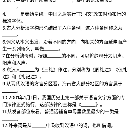
3.语言中最小的音系单位是_______，最小的语法单位是
_______。
4._______是秦始皇统一中国之后实行“书同文”政策时颁布行的
标准字体。
5.古人分析汉字构形总结出了六种条例，这六种条例称之为
_______。
6.词义从本义出发，沿着不同的方向，向相关的方面延伸而产
生一系列新义，叫做_______。
7.在分析韵母时，按照_______的不同，可以将韵母分为阴声、
阳声和入声。
8.东汉人_______为《三礼》作注，分别称为《周礼注》《仪礼
注》和《礼记注》。
9.从现代汉语的方言分区看，海南省大部分地区的方言属于
_______。
10.2001年1月1日，我国历史上第一部关于语言文字方面的专
门法律正式施行，这部法律的全称是《_______》。
11.从发音部位来看，普通话辅音声母里数量最少的一类是
_______。
12.外来词是从_______中吸收到汉语中的词，也叫借词。