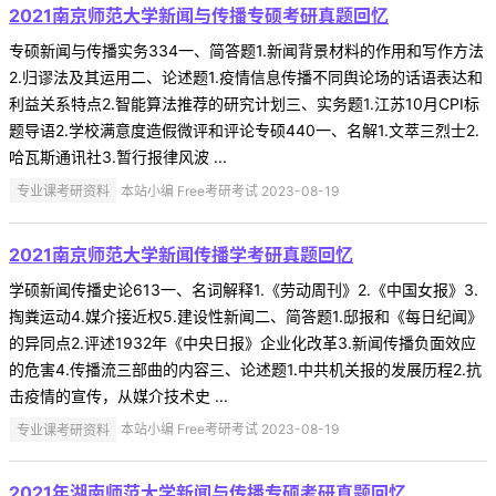
2021南京师范大学新闻与传播专硕考研真题回忆
专硕新闻与传播实务334一、简答题1.新闻背景材料的作用和写作方法
2.归谬法及其运用二、论述题1.疫情信息传播不同舆论场的话语表达和
利益关系特点2.智能算法推荐的研究计划三、实务题1.江苏10月CPI标
题导语2.学校满意度造假微评和评论专硕440一、名解1.文萃三烈士2.
哈瓦斯通讯社3.暂行报律风波 ...
专业课考研资料
本站小编 Free考研考试 2023-08-19
2021南京师范大学新闻传播学考研真题回忆
学硕新闻传播史论613一、名词解释1.《劳动周刊》2.《中国女报》3.
掏粪运动4.媒介接近权5.建设性新闻二、简答题1.邸报和《每日纪闻》
的异同点2.评述1932年《中央日报》企业化改革3.新闻传播负面效应
的危害4.传播流三部曲的内容三、论述题1.中共机关报的发展历程2.抗
击疫情的宣传，从媒介技术史 ...
专业课考研资料
本站小编 Free考研考试 2023-08-19
2021年湖南师范大学新闻与传播专硕考研真题回忆