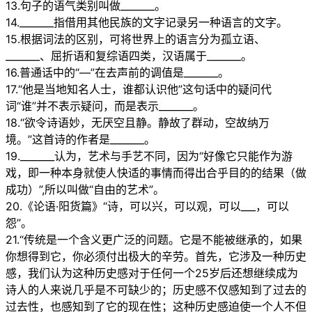
13.句子的语气类别叫做_______。
14._______指借用其他民族的文字记录另一种语言的文字。
15.根据词法的区别，可将世界上的语言分为孤立语、
_______、屈折语和复综语四类，汉语属于_______。
16.普通话中的“—”在去声前的调值是_______。
17.“他是当地知名人士，谁都认识他”这句话中的疑问代
词“谁”并不表示疑问，而是表示_______。
18.“欲令诗语妙，无厌空且静。静故了群动，空故纳万
境。”这首诗的作者是_______。
19._______认为，艺术与手艺不同，因为“好像它只能作为游
戏，即一种本身就使人快适的事情而得出合乎目的的结果（做
成功）”,所以叫做“自由的艺术”。
20.《论语·阳货篇》“诗，可以兴，可以观，可以___，可以
怨”。
21.“传统是一个含义更广泛的问题。它是不能被继承的，如果
你想得到它，你必须付出极大的辛劳。首先，它涉及一种历史
感，我们认为这种历史感对于任何一个25岁后还想继续成为
诗人的人来说几乎是不可缺少的；历史感不仅感知到了过去的
过去性，也感知到了它的现在性；这种历史感迫使一个人不但