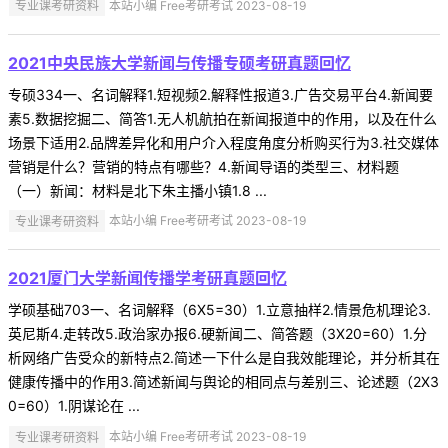
专业课考研资料
本站小编 Free考研考试 2023-08-19
2021中央民族大学新闻与传播专硕考研真题回忆
专硕334一、名词解释1.短视频2.解释性报道3.广告交易平台4.新闻要
素5.数据挖掘二、简答1.无人机航拍在新闻报道中的作用，以及在什么
场景下适用2.品牌差异化和用户介入程度角度分析购买行为3.社交媒体
营销是什么？营销的特点有哪些？4.新闻导语的类型三、材料题
（一）新闻：材料是北下朱主播小镇1.8 ...
专业课考研资料
本站小编 Free考研考试 2023-08-19
2021厦门大学新闻传播学考研真题回忆
学硕基础703一、名词解释（6X5=30）1.立意抽样2.情景危机理论3.
英尼斯4.走转改5.政治家办报6.硬新闻二、简答题（3X20=60）1.分
析网络广告受众的新特点2.简述一下什么是自我效能理论，并分析其在
健康传播中的作用3.简述新闻与舆论的相同点与差别三、论述题（2X3
0=60）1.阴谋论在 ...
专业课考研资料
本站小编 Free考研考试 2023-08-19