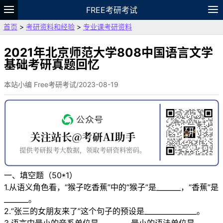
FREE考研考试
首页
>
考研资料和经验
>
专业课考研资料
题库
故事
专题
APP
笔记
论坛
VIP
资料
2021年北京师范大学808中国语言文学
基础考研真题回忆
本站小编 Free考研考试/2023-08-19
一、填空题（50*1）
1.从语义角色看，“猴子吃香蕉”中的“猴子”是_______，“香蕉”是
_______。
2.“张三的女朋友来了”这个句子的预设是_______________。