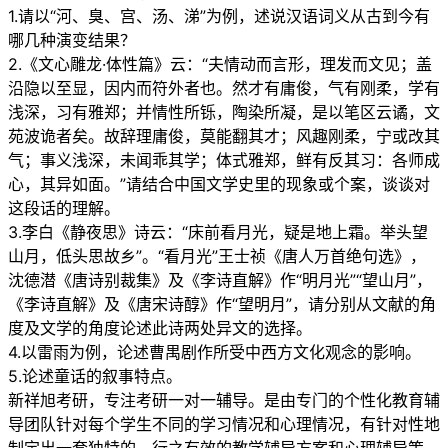
1.请以“河、臭、宫、汤、涕”为例，述说汉语词义从古到今有
哪几种演变结果？
2.《文心雕龙·体性篇》云：“夫情动而言形，理发而文见；盖
沿隐以至显，因内而符外者也。然才有庸俊，气有刚柔，学有
浅深，习有雅郑；并情性所铄，陶染所凝，是以笔区云谲，文
苑波诡者矣。故辞理庸俊，莫能翻其才；风趣刚柔，宁或改其
气；事义浅深，未闻乖其学；体式雅郑，鲜有反其习：各师成
心，其异如面。”请结合中国文学史里的现象或个案，谈谈对
这段话的理解。
3.李白《静夜思》诗云：“床前看月光，疑是地上霜。举头望
山月，低头思故乡”。“看月光”王士祯《唐人万首绝句选》，
沈德潜《唐诗别裁集》及《李诗直解》作“明月光”“望山月”，
《李诗直解》及《唐宋诗醇》作“望明月”，请分别从文献的角
度及文学的角度论述此诗两处异文的选择。
4.以雷雨为例，论述曹禺剧作所受中西方文化观念的影响。
5.论述童话的叙事特点。
新祥旭考研，专注考研一对一辅导。是由专门的个性化教育辅
导团队针对每个学生不同的学习情况和心理情况，有针对性地