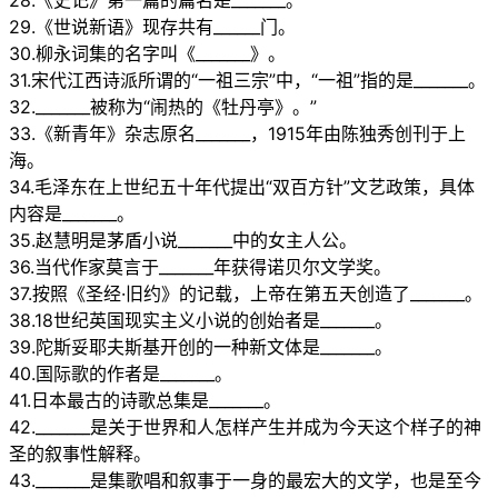
28.《史记》第一篇的篇名是_______。
29.《世说新语》现存共有______门。
30.柳永词集的名字叫《_______》。
31.宋代江西诗派所谓的“一祖三宗”中，“一祖”指的是_______。
32._______被称为“闹热的《牡丹亭》。”
33.《新青年》杂志原名_______，1915年由陈独秀创刊于上
海。
34.毛泽东在上世纪五十年代提出“双百方针”文艺政策，具体
内容是_______。
35.赵慧明是茅盾小说_______中的女主人公。
36.当代作家莫言于_______年获得诺贝尔文学奖。
37.按照《圣经·旧约》的记载，上帝在第五天创造了_______。
38.18世纪英国现实主义小说的创始者是_______。
39.陀斯妥耶夫斯基开创的一种新文体是_______。
40.国际歌的作者是_______。
41.日本最古的诗歌总集是_______。
42._______是关于世界和人怎样产生并成为今天这个样子的神
圣的叙事性解释。
43._______是集歌唱和叙事于一身的最宏大的文学，也是至今