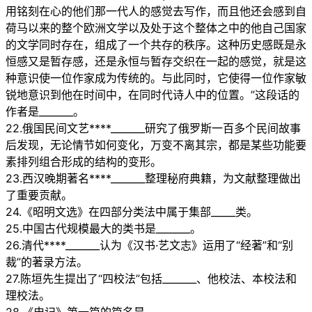
用铭刻在心的他们那一代人的感觉去写作，而且他还会感到自
荷马以来的整个欧洲文学以及处于这个整体之中的他自己国家
的文学同时存在，组成了一个共存的秩序。这种历史感既是永
恒感又是暂存感，还是永恒与暂存交织在一起的感觉，就是这
种意识使一位作家成为传统的。与此同时，它使得一位作家敏
锐地意识到他在时间中，在同时代诗人中的位置。”这段话的
作者是_______。
22.俄国民间文艺****_______研究了俄罗斯一百多个民间故事
后发现，无论情节如何变化，万变不离其宗，都是某些功能要
素排列组合形成的结构的变形。
23.西汉晚期著名****_______整理秘府典籍，为文献整理做出
了重要贡献。
24.《昭明文选》在四部分类法中属于集部_____类。
25.中国古代规模最大的类书是_______。
26.清代****_______认为《汉书·艺文志》运用了“经著”和“别
裁”的著录方法。
27.陈垣先生提出了“四校法”包括_______、他校法、本校法和
理校法。