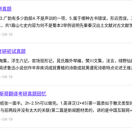
研真题
内容3.广韵有多少韵部4.不是声训的一项，5.属于哪种古书错误，形近而
，共1眉山七史内容为何不是蜀本2举例说明先秦秦汉出土文献对古文献学研
-08-19
考研初试真题
海集，浮生六记，官场现形记，晁氏趣外琴编，樊川文集，法言，绿野仙
述鲁迅小说创作辛弃疾词成就曹植的诗歌成就黄遵宪诗歌特点论述王维孟浩
-08-19
拉斯哥翻译考研真题回忆
张一面半。2h-2.5h可以做完。1.英译汉(2*45)第一篇类似于散
与前两段并没有太大的关联)第二篇是新闻题材类的，讲的是中国互联网+科
-08-19