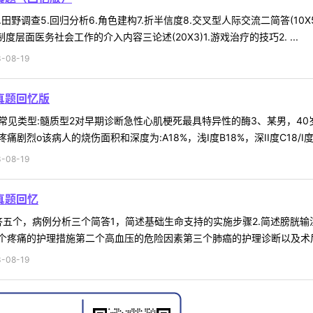
4.田野调查5.回归分析6.角色建构7.折半信度8.交叉型人际交流二简答(10
层面医务社会工作的介入内容三论述(20X3)1.游戏治疗的技巧2. ...
-08-19
真题回忆版
癌常见类型:髓质型2对早期诊断急性心肌梗死最具特异性的酶3、某男，40
o该病人的烧伤面积和深度为:A18%，浅I度B18%，深II度C18/I度D19
-08-19
真题回忆
答五个，病例分析三个简答1，简述基础生命支持的实施步骤2.简述膀胱输
疼痛的护理措施第二个高血压的危险因素第三个肺癌的护理诊断以及术后护
-08-19