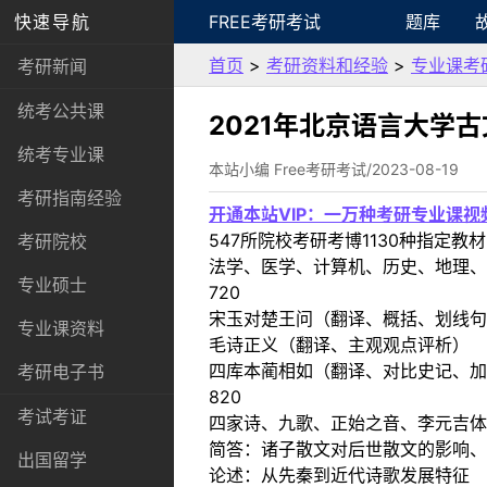
快速导航
FREE考研考试
题库
首页
>
考研资料和经验
>
专业课考
考研新闻
统考公共课
2021年北京语言大学
统考专业课
本站小编 Free考研考试/2023-08-19
考研指南经验
开通本站VIP：一万种考研专业课
547所院校考研考博1130种指
考研院校
法学、医学、计算机、历史、地理、
专业硕士
720
宋玉对楚王问（翻译、概括、划线句
专业课资料
毛诗正义（翻译、主观观点评析）
四库本蔺相如（翻译、对比史记、加
考研电子书
820
考试考证
四家诗、九歌、正始之音、李元吉体
简答：诸子散文对后世散文的影响、
出国留学
论述：从先秦到近代诗歌发展特征