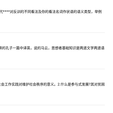
代****对反训的不同看法及你的看法名词作状语的语义类型，举例
，讲的孔子一篇中译英，说的马云，思想者基础知识是两道文学两道语
:1.社会工作实践对维护社会秩序的意义。2.什么是参与式发展?其对贫困