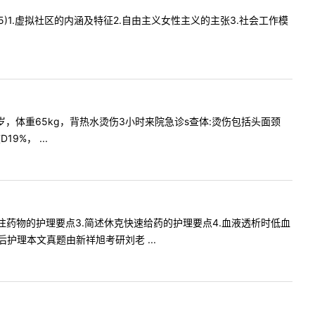
X5)1.虚拟社区的内涵及特征2.自由主义女性主义的主张3.社会工作模
岁，体重65kg，背热水烫伤3小时来院急诊s查体:烫伤包括头面颈
%， ...
注药物的护理要点3.简述休克快速给药的护理要点4.血液透析时低血
理本文真题由新祥旭考研刘老 ...