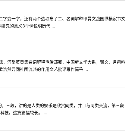
误，二字变一字，还有两个选项忘了二、名词解释甲骨文战国纵横家书文
究的意义3举例说明历代 ...
踪，河岳英灵集名词解释毛传郑笺，中国新文学大系，骈文，月泉吟
然异同社团流派的作用文艺批评写作简答 ...
文类型的。三段，讲的是人类的娱乐是欣赏同类，并且与同类交流，第三段
技。这篇篇幅较长。 ...