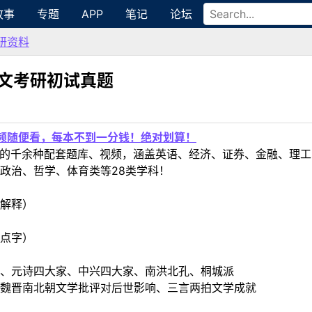
故事
专题
APP
笔记
论坛
研资料
古文考研初试真题
视频随便看，每本不到一分钱！绝对划算！
定教材的千余种配套题库、视频，涵盖英语、经济、证券、金融、
政治、哲学、体育类等28类学科！
解释）
点字）
、元诗四大家、中兴四大家、南洪北孔、桐城派
魏晋南北朝文学批评对后世影响、三言两拍文学成就