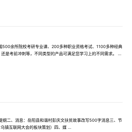
500余所院校考研专业课、200多种职业资格考试、1100多种经典
是考前冲刺等，不同类型的产品可满足您学习上的不同需求。 ...
提纲二、消息：岳阳县和谐村彭庆文扶贫故事改写500字消息三、节
镇互联网大会的板块策划）四、媒 ...