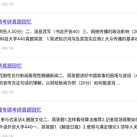
-08-19
硕考研真题回忆
狗伤人30分）二、消息改写（书店开张40）三、网络传播的政治影响（
技大学440真题简答：1.简述知识鸿沟及其现实应用2.大众传播的基本社会
-08-19
研真题回忆
国式刚性兑付新闻客观性精确新闻二、简答题讲好中国故事的困境与途径（
宣传员这句话的理解，以财经新闻为例（20分）如何报道消 ...
-08-19
播专硕考研真题回忆
论3.参与式采访4.圈层文化二、简答题1.怎样看待算法推荐2.记者现场观
外贸大学440一、简答题1.《解放日报》2.使用与满足理论3.领导人关于
-08-19