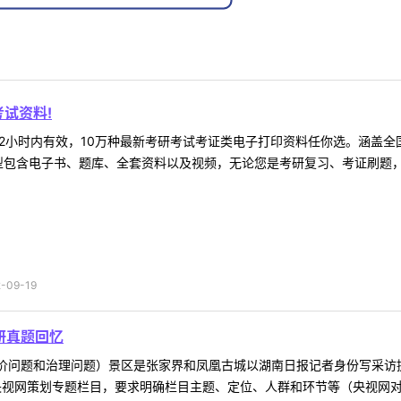
试资料!
2小时内有效，10万种最新考研考试考证类电子打印资料任你选。涵盖全国
型包含电子书、题库、全套资料以及视频，无论您是考研复习、考证刷题，还
09-19
研真题回忆
物价问题和治理问题）景区是张家界和凤凰古城以湖南日报记者身份写采访
央视网策划专题栏目，要求明确栏目主题、定位、人群和环节等（央视网对乌