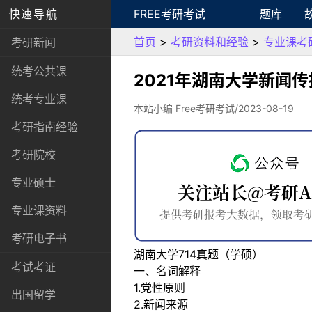
快速导航
FREE考研考试
题库
首页
>
考研资料和经验
>
专业课考
考研新闻
统考公共课
2021年湖南大学新闻
统考专业课
本站小编 Free考研考试/2023-08-19
考研指南经验
考研院校
专业硕士
专业课资料
考研电子书
湖南大学714真题（学硕）
考试考证
一、名词解释
1.党性原则
出国留学
2.新闻来源