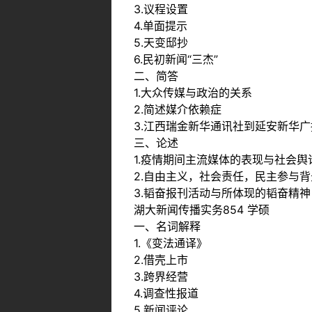
3.议程设置
4.单面提示
5.天变邸抄
6.民初新闻“三杰”
二、简答
1.大众传媒与政治的关系
2.简述媒介依赖症
3.江西瑞金新华通讯社到延安新华
三、论述
1.疫情期间主流媒体的表现与社会
2.自由主义，社会责任，民主参与
3.韬奋报刊活动与所体现的韬奋精
湖大新闻传播实务854 学硕
一、名词解释
1.《变法通译》
2.借壳上市
3.跨界经营
4.调查性报道
5.新闻评论