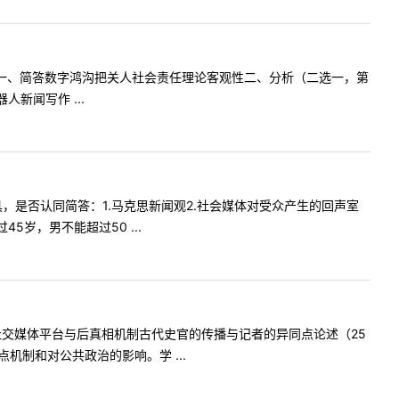
0一、简答数字鸿沟把关人社会责任理论客观性二、分析（二选一，第
新闻写作 ...
，是否认同简答：1.马克思新闻观2.社会媒体对受众产生的回声室
岁，男不能超过50 ...
发社交媒体平台与后真相机制古代史官的传播与记者的异同点论述（25
制和对公共政治的影响。学 ...