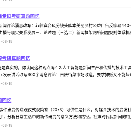
播专硕考研真题回忆
历新闻评论消息改写：菲律宾台风分镜头脚本美丽乡村公益广告反家暴44
主播与现实关系发展三、论述题（三选二）新闻框架网络问题规则体系机器人
-08-19
硕考研真题回忆
可能是真实的，你认同这种观点吗？2.人工智能是新闻生产和传播的技术工具
x发表讲话改写600字消息评论：吉庆街菜市场改造，要求摊贩女不能超过45
-08-19
题回忆
媒介事件隶变传递观仪式观简答（20*3）可供性是什么，对媒介技术的启
子，分析日常生活中的新传研究的意义方法和路径。社媒时代假新闻的特点机
-08-19