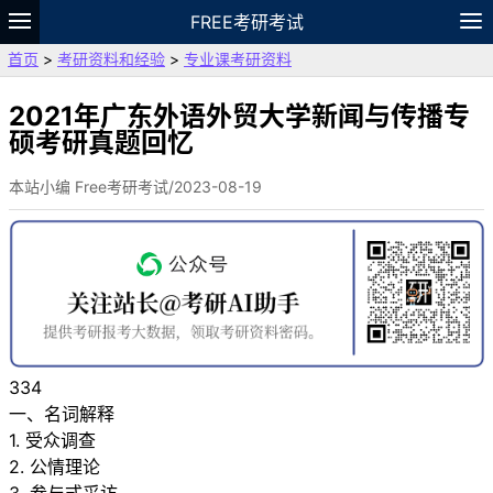
FREE考研考试
首页
>
考研资料和经验
>
专业课考研资料
题库
故事
专题
APP
笔记
论坛
VIP
资料
2021年广东外语外贸大学新闻与传播专
硕考研真题回忆
本站小编 Free考研考试/2023-08-19
334
一、名词解释
1. 受众调查
2. 公情理论