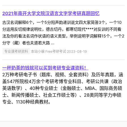
2021年南开大学文院汉语言文字学考研真题回忆
古汉名词解释6个，一个5分阳声韵递训说文四大家简答3个，一个10
分运用反切规律说明杜，德古切丹，都寒切现代****对反训的不同看
法及你的看法名词作状语的语义类型，举例说明字词解释15个，一个2
分守（藏）者也夫道若大路 ...
专业课考研资料
本站小编 Free考研考试 2023-08-19
一杯奶茶的钱就可以买到考研专业课资料！
2万种考研电子书（题库、视频、全套资料）及历年真题，涵
盖547所院校4万余个考研考博专业科目、考研公共课（政治
英语数学）、40种专业硕士（金融硕士、MBA、国际商务硕
士、新闻传播硕士、社会工作硕士等）、28类同等学力申硕
专业、1130种经典教材。