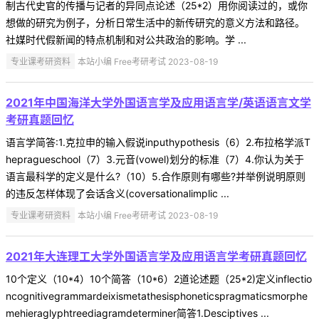
制古代史官的传播与记者的异同点论述（25*2）用你阅读过的，或你
想做的研究为例子，分析日常生活中的新传研究的意义方法和路径。
社媒时代假新闻的特点机制和对公共政治的影响。学 ...
专业课考研资料
本站小编 Free考研考试 2023-08-19
2021年中国海洋大学外国语言学及应用语言学/英语语言文学
考研真题回忆
语言学简答:1.克拉申的输入假说inputhypothesis（6）2.布拉格学派T
hepragueschool（7）3.元音(vowel)划分的标准（7）4.你认为关于
语言最科学的定义是什么?（10）5.合作原则有哪些?并举例说明原则
的违反怎样体现了会话含义(coversationalimplic ...
专业课考研资料
本站小编 Free考研考试 2023-08-19
2021年大连理工大学外国语言学及应用语言学考研真题回忆
10个定义（10*4）10个简答（10*6）2道论述题（25*2)定义inflectio
ncognitivegrammardeixismetathesisphoneticspragmaticsmorphe
mehieraglyphtreediagramdeterminer简答1.Desciptives ...