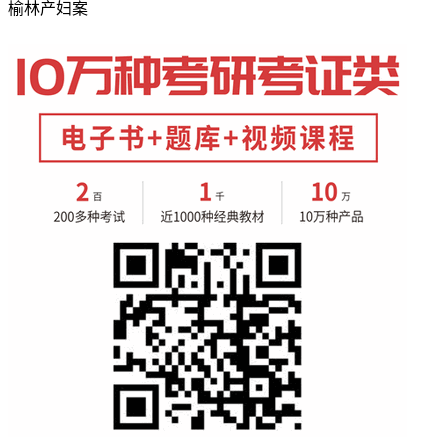
榆林产妇案