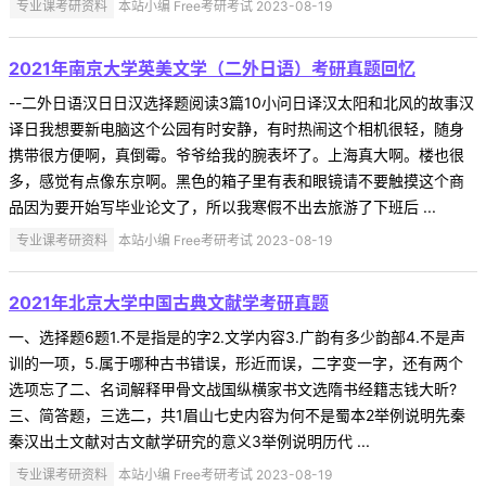
专业课考研资料
本站小编 Free考研考试 2023-08-19
2021年南京大学英美文学（二外日语）考研真题回忆
--二外日语汉日日汉选择题阅读3篇10小问日译汉太阳和北风的故事汉
译日我想要新电脑这个公园有时安静，有时热闹这个相机很轻，随身
携带很方便啊，真倒霉。爷爷给我的腕表坏了。上海真大啊。楼也很
多，感觉有点像东京啊。黑色的箱子里有表和眼镜请不要触摸这个商
品因为要开始写毕业论文了，所以我寒假不出去旅游了下班后 ...
专业课考研资料
本站小编 Free考研考试 2023-08-19
2021年北京大学中国古典文献学考研真题
一、选择题6题1.不是指是的字2.文学内容3.广韵有多少韵部4.不是声
训的一项，5.属于哪种古书错误，形近而误，二字变一字，还有两个
选项忘了二、名词解释甲骨文战国纵横家书文选隋书经籍志钱大昕?
三、简答题，三选二，共1眉山七史内容为何不是蜀本2举例说明先秦
秦汉出土文献对古文献学研究的意义3举例说明历代 ...
专业课考研资料
本站小编 Free考研考试 2023-08-19