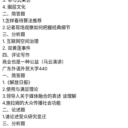
3. 参与式采访
4. 圈层文化
二、简答题
1.怎样看待算法推荐
2.记者现场观察如何把握经典细节
三、分析题
1. 互联网空间治理
2. 双黄莲事件
四、评论写作
商业也是一种公益（马云演讲）
广东外语外贸大学440
一、简答题
1.《解放日报》
2.使用与满足理论
3.领导人关于媒体融合的表述 谈理解
4.施拉姆的大众传播社会功能
二、论述题
1.请论述受众研究变迁
三、分析题