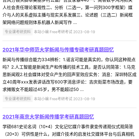
人社会责任理论客观性二、分析（二选一，第一问列300字框架）媒
介与人的关系虚拟主播与现实关系发展三、论述题（三选二）新闻框
架网络问题规则体系机器人新闻写作 ...
专业课考研资料
本站小编 Free考研考试 2023-08-19
2021年华中师范大学新闻与传播专硕考研真题回忆
新闻与传播综合能力334辨析：1.谣言可能是真实的，你认同这种观点
吗？2.人工智能是新闻生产和传播的技术工具，是否认同简答：1.马克
思新闻观2.社会媒体对受众产生的回声室效应实务：消息：深圳特区成
立40周年xxx发表讲话改写600字消息评论：吉庆街菜市场改造，要
求摊贩女不能超过45岁，男不能超过50 ...
专业课考研资料
本站小编 Free考研考试 2023-08-19
2021年南京大学新闻传播学考研真题回忆
学硕681史论名词（10*4）文化记忆媒介事件隶变传递观仪式观简答
（20*3）可供性是什么，对媒介技术的启发社交媒体平台与后真相机