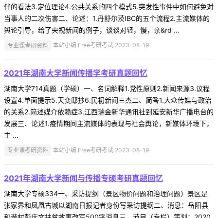
伴的看法3.定位理论4.公共关系的四个模式5.突发性事件中如何避免对
当事人的二次伤害二、论述：1.丹舒尔茨IBC的五个流程2.主流媒体的
舆论引导，给了央视新闻的例子，谈谈对轻，慢，亲&rd ...
专业课考研资料
本站小编 Free考研考试 2023-08-19
2021年湖南大学新闻传播学考研真题回忆
湖南大学714真题（学硕）一、名词解释1.党性原则2.新闻来源3.议程
设置4.单面提示5.天变邸抄6.民初新闻三杰二、简答1.大众传媒与政治
的关系2.简述媒介依赖症3.江西瑞金新华通讯社到延安新华广播电台的
发展三、论述1.疫情期间主流媒体的表现与社会舆论，新媒体环境下，
主 ...
专业课考研资料
本站小编 Free考研考试 2023-08-19
2021年湖南大学新闻与传播专硕考研真题回忆
湖南大学专硕334一、采访提纲（景区物价问题和治理问题）景区是
张家界和凤凰古城以湖南日报记者身份写采访提纲二、消息：岳阳县
和谐村彭庆文扶贫故事改写500字消息三、节目（专栏）策划：2020