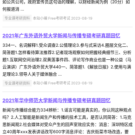
如公共公司，政府宣传员这句话的理解，以财经新闻为例（20分）如
何报道消 ...
专业课考研资料
本站小编 Free考研考试 2023-08-19
2021年广东外语外贸大学新闻与传播专硕考研真题回忆
334一、名词解释1.受众调查2.公情理论3.参与式采访4.圈层文化二、
简答题1.怎样看待算法推荐2.记者现场观察如何把握经典细节三、分析
题1.互联网空间治理2.双黄莲事件四、评论写作商业也是一种公益（马
云演讲）广东外语外贸大学440一、简答题1.《解放日报》2.使用与满
足理论3.领导人关于媒体融合 ...
专业课考研资料
本站小编 Free考研考试 2023-08-19
2021年华中师范大学新闻与传播专硕考研真题回忆
新闻与传播综合能力334辨析：1.谣言可能是真实的，你认同这种观点
吗？2.人工智能是新闻生产和传播的技术工具，是否认同简答：1.马克
思新闻观2.社会媒体对受众产生的回声室效应实务：消息：深圳特区成
立40周年xxx发表讲话改写600字消息评论：吉庆街菜市场改造，要