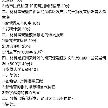
怎么做 10分
3.给市民做讲座 如何辨别网络信息 10分
二、材料是安徽自由贸易试验区发布会的一篇发言稿发言人是
章曦
1.微博消息 140字 10分
2.发稿计划 20分
三、材料是安徽歙县暴雨的通讯报道
1.微信推文标题 10分
2.通讯评析 20分
3.消息写作 600字 20分
四、材料是武则天她妈的研究课题红头文件灵山的一些发展情
况（800字 40分）
【安徽大学专硕440】
一、简答：
1.拉斯维尔对传播学贡献
2.邹韬奋的报刊思想和当代价值
3.数字鸿沟的核心含义
二、分析（简化版本，题目太长记不住勒）
1.待搜集