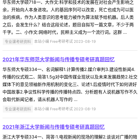
华东师大学硕718一、大作文:科学和技术的发展在对社会产生影响之
余，开始向人本身进攻。人的基因序列可以改变，死亡也成为可以医
治的疾病，作为人类意识的思考能力被作为算法赋予给机器。后人类
之后，会发生什么？结合这段论述，题目自拟写一篇文章，不少于两
千字。二、小作文:网络时代，民粹主义成为一个流行词。这群 ...
专业课考研资料
本站小编 Free考研考试 2023-08-19
2021年华东师范大学新闻与传播专硕考研真题回忆
华东师大专硕334一、名词解释1.计算传播2.媒介审判3.建设性新闻4.
传播的仪式观二、简答1.5g对中国传媒业现状以及未来发展趋势2.社交
媒体下的意见领袖新作用机制的变化三、论述1.后疫情时代下如何讲好
中国故事2.争议性科学传播的传播特点四、分析题有人说机器写作不久
会取代新闻记者，请从机器人写作的 ...
专业课考研资料
本站小编 Free考研考试 2023-08-19
2021年浙江大学新闻与传播专硕考研真题回忆
浙江大学专硕334一、简答:1.电视新闻的现场的理解2.谈谈对广播的陪