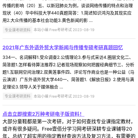
传播的影响（20）五、以新冠肺炎为例，谈谈网络传播的特点和治理
现状（40）华中科技大学440真题简答：1.简述知识鸿沟及其现实应
用2.大众传播的基本社会功能3.黄色新闻的影 ...
专业课考研资料
本站小编 Free考研考试 2023-08-19
2021年广东外语外贸大学新闻与传播专硕考研真题回忆
334一、名词解释1.受众调查2.公情理论3.参与式采访4.圈层文化二、
简答题1.怎样看待算法推荐2.记者现场观察如何把握经典细节三、分析
题1.互联网空间治理2.双黄莲事件四、评论写作商业也是一种公益（马
云演讲）广东外语外贸大学440一、简答题1.《解放日报》2.使用与满
足理论3.领导人关于媒体融合 ...
专业课考研资料
本站小编 Free考研考试 2023-08-19
点击立即搜索2万种考研电子版资料！
大部分童鞋都是第一次考研，对于如何查找专业课指定教材，
或许有很多疑问。Free壹佰分学习网考研深耕专业课辅导20
年，总结了超实用的指定教材查询方法及复习方法，有需要的