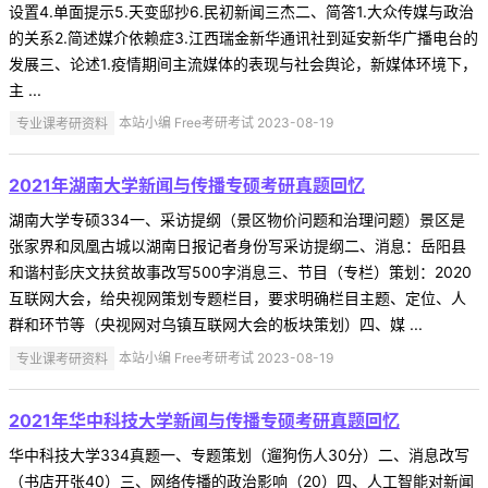
设置4.单面提示5.天变邸抄6.民初新闻三杰二、简答1.大众传媒与政治
的关系2.简述媒介依赖症3.江西瑞金新华通讯社到延安新华广播电台的
发展三、论述1.疫情期间主流媒体的表现与社会舆论，新媒体环境下，
主 ...
专业课考研资料
本站小编 Free考研考试 2023-08-19
2021年湖南大学新闻与传播专硕考研真题回忆
湖南大学专硕334一、采访提纲（景区物价问题和治理问题）景区是
张家界和凤凰古城以湖南日报记者身份写采访提纲二、消息：岳阳县
和谐村彭庆文扶贫故事改写500字消息三、节目（专栏）策划：2020
互联网大会，给央视网策划专题栏目，要求明确栏目主题、定位、人
群和环节等（央视网对乌镇互联网大会的板块策划）四、媒 ...
专业课考研资料
本站小编 Free考研考试 2023-08-19
2021年华中科技大学新闻与传播专硕考研真题回忆
华中科技大学334真题一、专题策划（遛狗伤人30分）二、消息改写
（书店开张40）三、网络传播的政治影响（20）四、人工智能对新闻