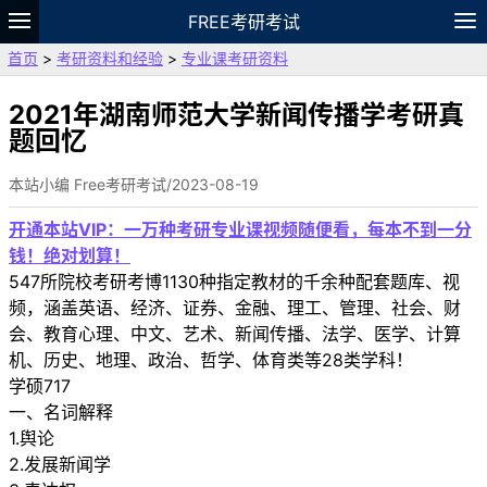
FREE考研考试
首页
>
考研资料和经验
>
专业课考研资料
题库
故事
专题
APP
笔记
论坛
VIP
资料
2021年湖南师范大学新闻传播学考研真
题回忆
本站小编 Free考研考试/2023-08-19
开通本站VIP：一万种考研专业课视频随便看，每本不到一分
钱！绝对划算！
547所院校考研考博1130种指定教材的千余种配套题库、视
频，涵盖英语、经济、证券、金融、理工、管理、社会、财
会、教育心理、中文、艺术、新闻传播、法学、医学、计算
机、历史、地理、政治、哲学、体育类等28类学科！
学硕717
一、名词解释
1.舆论
2.发展新闻学