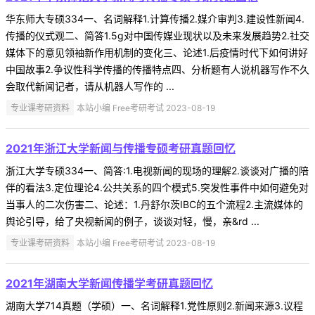
华东师大专硕334一、名词解释1.计算传播2.媒介审判3.建设性新闻4.
传播的仪式观二、简答1.5g对中国传媒业现状以及未来发展趋势2.社交
媒体下的意见领袖新作用机制的变化三、论述1.后疫情时代下如何讲好
中国故事2.争议性科学传播的传播特点四、分析题有人说机器写作不久
会取代新闻记者，请从机器人写作的 ...
专业课考研资料
本站小编 Free考研考试 2023-08-19
2021年浙江大学新闻与传播专硕考研真题回忆
浙江大学专硕334一、简答:1.电视新闻的现场的理解2.谈谈对广播的陪
伴的看法3.定位理论4.公共关系的四个模式5.突发性事件中如何避免对
当事人的二次伤害二、论述：1.丹舒尔茨IBC的五个流程2.主流媒体的
舆论引导，给了央视新闻的例子，谈谈对轻，慢，亲&rd ...
专业课考研资料
本站小编 Free考研考试 2023-08-19
2021年湖南大学新闻传播学考研真题回忆
湖南大学714真题（学硕）一、名词解释1.党性原则2.新闻来源3.议程