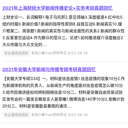
2021年上海财经大学新闻传播史论+实务考研真题回忆
上财史论一、名词解释1.电子乌托邦2.意见领袖3.深度报道4.红中社5.
纽约时报6.新闻价值7.新闻的指导性原则8.自我互动9.新闻真实10.媒
介框架二、简答题1.新闻的真实性与新闻全面性的关系2.新闻的群众性
3.反客里空运动4.作为群众的受众三、论述1.如何推进媒介深度融合2.
大众传媒与大众文化的 ...
专业课考研资料
本站小编 Free考研考试 2023-08-19
2021年安徽大学新闻与传播专硕考研真题回忆
【安徽大学专硕334】一、材料是信息疫情1.信息疫情的现象10分2.作
为新媒体机构的负责人，从新闻生产的角度面对信息疫情怎么做10分
3.给市民做讲座如何辨别网络信息10分二、材料是安徽自由贸易试验
区发布会的一篇发言稿发言人是章曦1.微博消息140字10分2.发稿计划
20分三、材料是安徽歙县暴雨的通讯 ...
专业课考研资料
本站小编 Free考研考试 2023-08-19