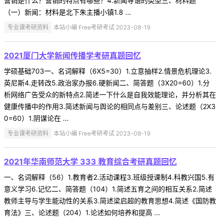
营销是什么？营销的特点有哪些？4.新闻导语的类型三、材料题
（一）新闻：材料是北下朱主播小镇1.8 ...
专业课考研资料
本站小编 Free考研考试 2023-08-19
2021厦门大学新闻传播学考研真题回忆
学硕基础703一、名词解释（6X5=30）1.立意抽样2.情景危机理论3.
英尼斯4.走转改5.政治家办报6.硬新闻二、简答题（3X20=60）1.分
析网络广告受众的新特点2.简述一下什么是自我效能理论，并分析其在
健康传播中的作用3.简述新闻与舆论的相同点与差别三、论述题（2X3
0=60）1.阴谋论在 ...
专业课考研资料
本站小编 Free考研考试 2023-08-19
2021年华南师范大学 333 教育综合考研真题回忆
一、名词解释（56）1.教育者2.活动课程3.班级授课制4.科教兴国5.有
意义学习6.记忆二、简答题（104）1.简述五育之间的相互关系2.简述
教师主导与学生能动性的关系3.简述梁启超的教育思想4.简述《国防教
育法》三、论述题（204）1.论述如何培养和提高 ...