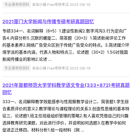
专业课考研资料
本站小编 Free考研考试 2023-08-19
2021厦门大学新闻与传播专硕考研真题回忆
专硕334一、名词解释（6*5）1.建设性新闻2.数字鸿沟3.行为定向广
告4.内容分析5.沉默的螺旋二、简答题（20*3）1.简述新闻评论工作
的基本素养2.网络广告受众区别于传统广告受众的特点。3.简述媒介环
境学派的基本内涵，代表人物和特点三、论述题（30*2）1.5G对我国
新闻传播业的影响2.论述 ...
专业课考研资料
本站小编 Free考研考试 2023-08-19
2021年首都师范大学学科教学语文专业(333+872)考研真题
回忆
333一、名词解释教学效能感参与性观察教学设计二、简答题1.学生综
合素质评价的意义2.教学理论与课程理论的关系3.创造性思维的基本特
征三、论述题1.班主任班级组织管理的策略2.有人喜欢凭借自己的兴趣
选择教育研究课题，对此进行评价，并说明如何选题3.在教学中如何
促进正迁移四、材料分析1.给一段材料（网 ...