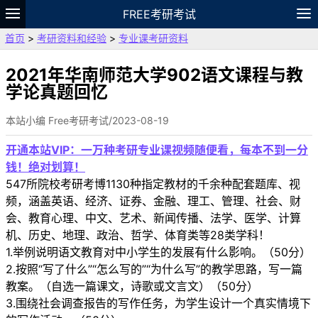
FREE考研考试
首页
>
考研资料和经验
>
专业课考研资料
题库
故事
专题
APP
笔记
论坛
VIP
资料
2021年华南师范大学902语文课程与教
学论真题回忆
本站小编 Free考研考试/2023-08-19
开通本站VIP：一万种考研专业课视频随便看，每本不到一分
钱！绝对划算！
547所院校考研考博1130种指定教材的千余种配套题库、视
频，涵盖英语、经济、证券、金融、理工、管理、社会、财
会、教育心理、中文、艺术、新闻传播、法学、医学、计算
机、历史、地理、政治、哲学、体育类等28类学科！
1.举例说明语文教育对中小学生的发展有什么影响。（50分）
2.按照“写了什么”“怎么写的”“为什么写”的教学思路，写一篇
教案。（自选一篇课文，诗歌或文言文）（50分）
3.围绕社会调查报告的写作任务，为学生设计一个真实情境下