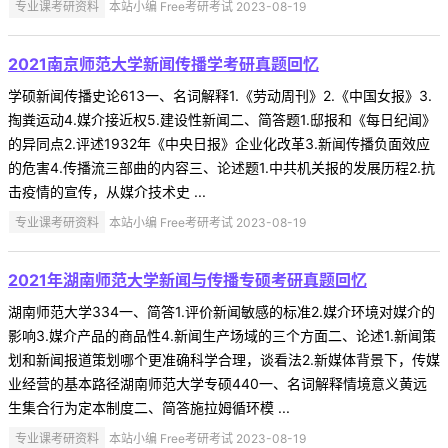
专业课考研资料
本站小编 Free考研考试 2023-08-19
2021南京师范大学新闻传播学考研真题回忆
学硕新闻传播史论613一、名词解释1.《劳动周刊》2.《中国女报》3.
掏粪运动4.媒介接近权5.建设性新闻二、简答题1.邸报和《每日纪闻》
的异同点2.评述1932年《中央日报》企业化改革3.新闻传播负面效应
的危害4.传播流三部曲的内容三、论述题1.中共机关报的发展历程2.抗
击疫情的宣传，从媒介技术史 ...
专业课考研资料
本站小编 Free考研考试 2023-08-19
2021年湖南师范大学新闻与传播专硕考研真题回忆
湖南师范大学334一、简答1.评价新闻敏感的标准2.媒介环境对媒介的
影响3.媒介产品的商品性4.新闻生产场域的三个方面二、论述1.新闻策
划和新闻报道策划哪个更准确科学合理，谈看法2.新媒体背景下，传媒
业经营的基本路径湖南师范大学专硕440一、名词解释情境意义黄远
生集合行为定本制度二、简答施拉姆循环模 ...
专业课考研资料
本站小编 Free考研考试 2023-08-19