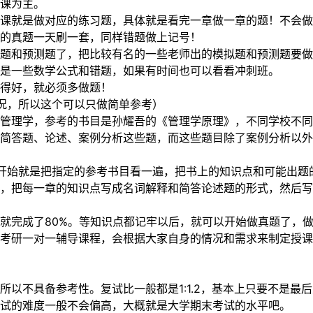
课为主。
课就是做对应的练习题，具体就是看完一章做一章的题！不会做
的真题一天刷一套，同样错题做上记号！
题和预测题了，把比较有名的一些老师出的模拟题和预测题要做
是一些数学公式和错题，如果有时间也可以看看冲刺班。
得好，就必须多做题！
况，所以这个可以只做简单参考）
管理学，参考的书目是孙耀吾的《管理学原理》，不同学校不同
简答题、论述、案例分析这些题，而这些题目除了案例分析以外
开始就是把指定的参考书目看一遍，把书上的知识点和可能出题
，把每一章的知识点写成名词解释和简答论述题的形式，然后
就完成了80%。等知识点都记牢以后，就可以开始做真题了，
考研一对一辅导课程，会根据大家自身的情况和需求来制定授课
所以不具备参考性。复试比一般都是1:1.2，基本上只要不是
试的难度一般不会偏高，大概就是大学期末考试的水平吧。