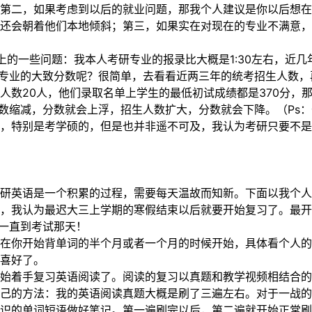
第二，如果考虑到以后的就业问题，那我个人建议是你以后想在
还会朝着他们本地倾斜；第三，如果实在对现在的专业不满意，
上的一些问题：我本人考研专业的报录比大概是1:30左右，近几
的专业的大致分数呢？很简单，去看看近两三年的统考招生人数
人数20人，他们录取名单上学生的最低初试成绩都是370分，
人数缩减，分数就会上浮，招生人数扩大，分数就会下降。（Ps
，特别是考学硕的，但是也并非遥不可及，我认为考研只要不是
研英语是一个积累的过程，需要每天温故而知新。下面以我个人
，我认为最迟大三上学期的寒假结束以后就要开始复习了。最开
！一直到考试那天！
在你开始背单词的半个月或者一个月的时候开始，具体看个人的
喜好了。
始着手复习英语阅读了。阅读的复习以真题和教学视频相结合的
己的方法：我的英语阅读真题大概是刷了三遍左右。对于一战的
识的单词短语做好笔记。第一遍刷完以后，第二遍就开始正常