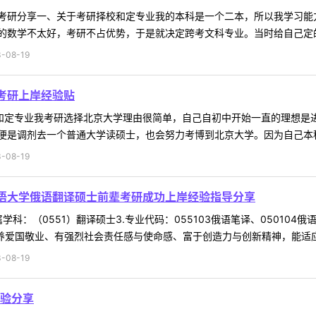
考研分享一、关于考研择校和定专业我的本科是一个二本，所以我学习能
数学不太好，考研不占优势，于是就决定跨考文科专业。当时给自己定的目标
-08-19
程考研上岸经验贴
校和定专业我考研选择北京大学理由很简单，自己自初中开始一直的理想是
是调剂去一个普通大学读硕士，也会努力考博到北京大学。因为自己本科就
-08-19
国语大学俄语翻译硕士前辈考研成功上岸经验指导分享
属学科：（0551）翻译硕士3.专业代码：055103俄语笔译、05010
养爱国敬业、有强烈社会责任感与使命感、富于创造力与创新精神，能适应全
-08-19
验分享