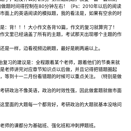
题时间得控制在80分钟左右！（Ps：2010年以后的阅读
市面上的英语阅读的模拟题，我的看法是，如果有空余的时
是：背！！！大小作文各背10篇，作文的复习就算完了！
作文里已经涵盖了所有的主题，考试那天出现哪个主题的作
还是一样，边看视频边刷题，最好是刷两遍以上。
治复习的建议是：全程跟着某个老师，跟着他们的节奏来就
遍是老师讲完对应章节知识点以后做，并且记得把错题圈起
，等到十一二月份看错题的时候可以重点关注。（特别是做
考研政治不像英语，政治的时效性强，因此做套题就做市面
这里面的大题每一个都背好，考研政治的大题就基本没啥问
老师的课都分为基础班、强化班和冲刺押题班。