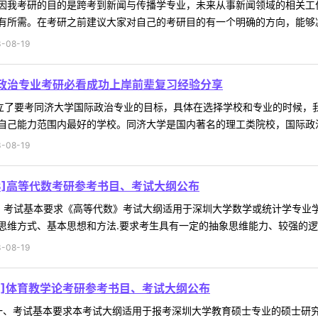
因我考研的目的是跨考到新闻与传播学专业，未来从事新闻领域的相关工
所需。在考研之前建议大家对自己的考研目的有一个明确的方向，能够减少
-08-19
际政治专业考研必看成功上岸前辈复习经验分享
确立了要考同济大学国际政治专业的目标，具体在选择学校和专业的时候，
己能力范围内最好的学校。同济大学是国内著名的理工类院校，国际政治专
-08-19
38]高等代数考研参考书目、考试大纲公布
数一、考试基本要求《高等代数》考试大纲适用于深圳大学数学或统计学专
维方式、基本思想和方法.要求考生具有一定的抽象思维能力、较强的逻辑推
-08-19
23]体育教学论考研参考书目、考试大纲公布
学论一、考试基本要求本考试大纲适用于报考深圳大学教育硕士专业的硕士