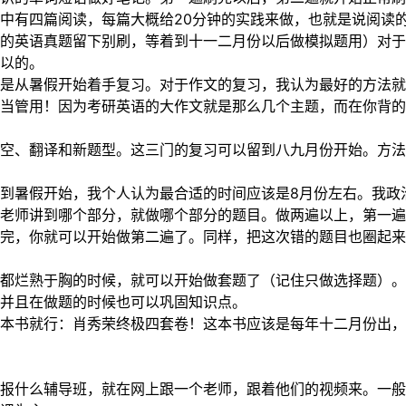
中有四篇阅读，每篇大概给20分钟的实践来做，也就是说阅读的做
的英语真题留下别刷，等着到十一二月份以后做模拟题用）对于
以的。
是从暑假开始着手复习。对于作文的复习，我认为最好的方法就
当管用！因为考研英语的大作文就是那么几个主题，而在你背的
空、翻译和新题型。这三门的复习可以留到八九月份开始。方法
到暑假开始，我个人认为最合适的时间应该是8月份左右。我政
老师讲到哪个部分，就做哪个部分的题目。做两遍以上，第一
完，你就可以开始做第二遍了。同样，把这次错的题目也圈起来
都烂熟于胸的时候，就可以开始做套题了（记住只做选择题）。
并且在做题的时候也可以巩固知识点。
本书就行：肖秀荣终极四套卷！这本书应该是每年十二月份出，
报什么辅导班，就在网上跟一个老师，跟着他们的视频来。一般