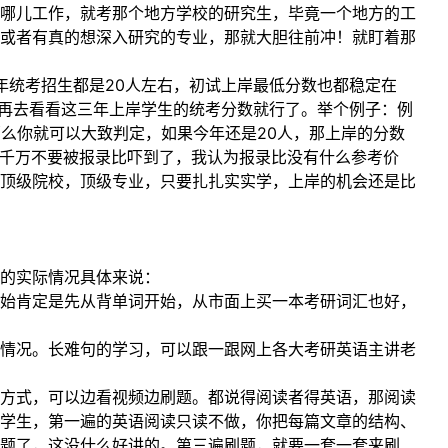
哪儿工作，就考那个地方学校的研究生，毕竟一个地方的工
或者有真的想深入研究的专业，那就大胆往前冲！就盯着那
年统考招生都是20人左右，初试上岸最低分数也都稳定在
，再去看看这三年上岸学生的统考分数就行了。举个例子：例
那么你就可以大致判定，如果今年还是20人，那上岸的分数
：千万不要被报录比吓到了，我认为报录比没有什么参考价
顶级院校，顶级专业，只要扎扎实实学，上岸的机会还是比
的实际情况具体来说：
始肯定是先从背单词开始，从市面上买一本考研词汇也好，
情况。长难句的学习，可以跟一跟网上各大考研英语主讲老
方式，可以边看视频边刷题。都说得阅读者得英语，那阅读
学生，第一遍的英语阅读只读不做，你把每篇文章的结构、
刷题了，这没什么好讲的。第三遍刷题，就要一套一套来刷