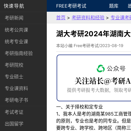
快速导航
FREE考研考试
题库
首页
>
考研资料和经验
>
专业课考
考研新闻
统考公共课
湖大考研2024年湖南
统考专业课
本站小编 Free考研考试/2023-08-19
考研指南经验
考研院校
专业硕士
专业课资料
考研电子书
一、关于择校和定专业
考试考证
1、我本人是考的湖南某985工商
的原则，专业也是考的同专业。但是
出国留学
要跨专业、跨学校、跨地区（简称三