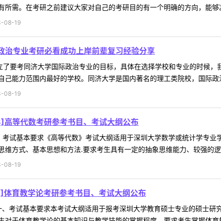
所需。在考研之前建议大家对自己的考研目的有一个明确的方向，能够减少
-08-19
际政治专业考研必看成功上岸前辈复习经验分享
确立了要考同济大学国际政治专业的目标，具体在选择学校和专业的时候，
己能力范围内最好的学校。同济大学是国内著名的理工类院校，国际政治专
-08-19
38]高等代数考研参考书目、考试大纲公布
数一、考试基本要求《高等代数》考试大纲适用于深圳大学数学或统计学专
维方式、基本思想和方法.要求考生具有一定的抽象思维能力、较强的逻辑推
-08-19
23]体育教学论考研参考书目、考试大纲公布
学论一、考试基本要求本考试大纲适用于报考深圳大学教育硕士专业的硕士
对于体育教学论的基本知识与教学技能的掌握程度。要求考生掌握体育教学