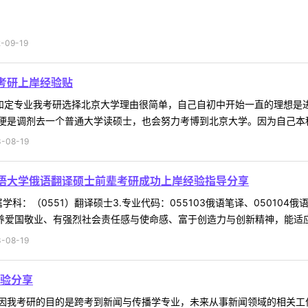
09-19
程考研上岸经验贴
校和定专业我考研选择北京大学理由很简单，自己自初中开始一直的理想是
是调剂去一个普通大学读硕士，也会努力考博到北京大学。因为自己本科就
-08-19
国语大学俄语翻译硕士前辈考研成功上岸经验指导分享
属学科：（0551）翻译硕士3.专业代码：055103俄语笔译、05010
养爱国敬业、有强烈社会责任感与使命感、富于创造力与创新精神，能适应全
-08-19
验分享
因我考研的目的是跨考到新闻与传播学专业，未来从事新闻领域的相关工