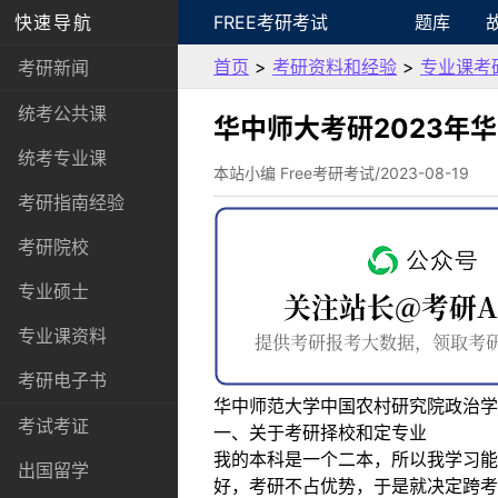
快速导航
FREE考研考试
题库
首页
>
考研资料和经验
>
专业课考
考研新闻
统考公共课
华中师大考研2023年
统考专业课
本站小编 Free考研考试/2023-08-19
考研指南经验
考研院校
专业硕士
专业课资料
考研电子书
华中师范大学中国农村研究院政治学
考试考证
一、关于考研择校和定专业
我的本科是一个二本，所以我学习能
出国留学
好，考研不占优势，于是就决定跨考