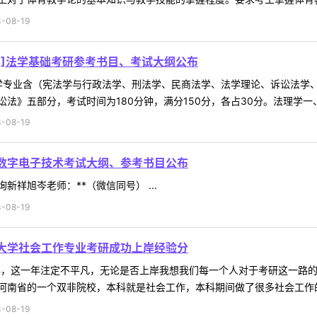
-08-19
04]法学基础考研参考书目、考试大纲公布
础法学专业含（宪法学与行政法学、刑法学、民商法学、法学理论、诉讼法
法》五部分，考试时间为180分钟，满分150分，各占30分。法理学一、
-08-19
0数字电子技术考试大纲、参考书目公布
祥旭岑老师：**（微信同号） ...
-08-19
民大学社会工作专业考研成功上岸经验分
帷幕，这一年注定不平凡，无论是否上岸我想我们每一个人对于考研这一路
南省的一个双非院校，本科就是社会工作，本科期间做了很多社会工作的专
-08-19