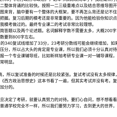
二整体背诵的比较快。按照一二三级重难点以及结合思维导图开
图来背，脑中要有一个整体的大框架，要不再怎么背还是记不住
把握。复习后期的模考还是非常重要的。因为他能检验你知识点
我模考做过的。最终专业课二的考试非常比较理想。
简答题以及两个论述题。名词解释字数不需要太多，大概200字以
数要到800字左右。
1年的340复试线增加了33分，23考研分数线可能会继续增加，
压分，所以占大头的肯定是专业课，所以我们必须十分认真对待
报一个专业课辅导班，比如新祥旭考研专业课一对一辅导课程，
常明显。
太高，所以复试准备的时候还是比较紧张。复试考试没有太多规
《西方政治思想史》这本书看了一遍，但其实考试并没有考。
加分的。
旦决定了考研，就要认真努力的对待。要扪心自问，想不想看看
普通学校完全不一样，所以我们要努力学习，去到更大的世界，