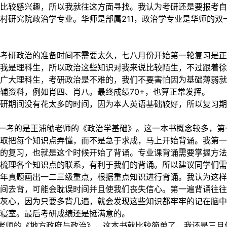
比较感兴趣，所以我就往这方面寻找。我认为考研还是要报考自
村研究院政治学专业。华师是部属211，政治学专业是华师的
考研政治的准备时间不需要太久，七八月份开始第一轮复习是正
我是理科生，所以政治这些知识对我来说比较陌生，不过跟着徐
广大理科生，考研政治是不难的，我们不要害怕因为基础薄弱就
辅资料，例如肖四、肖八。最终成绩70+，也算正常发挥。
研期间没有花太多的时间，因为本人英语基础较好，所以复习期
课一考的是王浦劬老师的《政治学基础》。这一本书概念较多，
取把每个知识点弄懂，而不是急于求成，马上开始背诵。我第一
的复习，也就是这个时候开始了背诵。专业课背诵需要掌握方
梳理各个知识点的联系，有利于我们的背诵。所以建议同学们需
年真题画出一二三级重点，根据重点知识进行背诵。我认为这样
间去背，可能会耽误时间并且使我们丧失信心。第一遍背诵往往
灰心，因为只要多背几遍，就会发现这些知识都牢牢的记在脑中
寝室。最后考研成绩还是挺满意的。
勇老师的《地方政府与政治》，这本书就比较简单了，我还是三