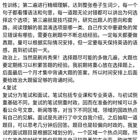
性训练；第二遍进行精细理解，达到整张卷子生词少，每一个
句子都看懂语法和句意，每一道题无论对错都可以讲出为何选
择这个选项；第三遍就是技巧提升，研究出题人的意向和套
路，阅读理解的易混淆选项是哪一类、自己作文中要避免的常
见错误有哪些，需要在刷题中不断总结经验。一定每天都要做
真题，量可以根据实际情况安排，但一定要每天保持英语的语
感，直到初试前一天。
政治上，当然是刷肖秀荣！选择题尽可能的多做几遍，大题也
要定期练习以积累答题的经验。我前期将重心放在选择题上，
后面最后一个月才集中背诵大题的答案，所以时间安排上后面
要给政治大题留足够的背诵时间。
4.复试
复试分为笔试和面试，笔试包括专业课和专业英语，与初试侧
重基础不同，复试的笔试侧重时政，因而在准备的时候可以多
看公众号文章、新闻等等，对当下不同区域、领域的国政热点
有自己的见解。面试是先进行了中文自我介绍，之后抽取一道
题目，可以思考几分钟后回答。题目也是较偏向时政的，我复
试的面试题目是根据区域划分的，一个区域一个热点问题，所