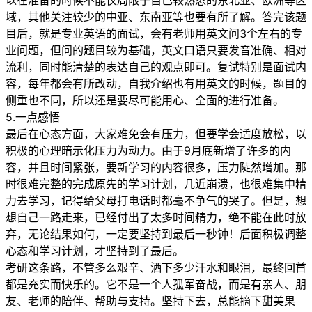
以在准备的时候不能仅局限于自己较熟悉的东北亚、欧洲等区
域，其他关注较少的中亚、东南亚等也要有所了解。答完该题
目后，就是专业英语的面试，会有老师用英文问3个左右的专
业问题，但问的题目较为基础，英文口语只要发音准确、相对
流利，同时能清楚的表达自己的观点即可。复试特别是面试内
容，每年都会有所改动，自我介绍也有用英文的时候，题目的
侧重也不同，所以还是要尽可能用心、全面的进行准备。
5.一点感悟
最后在心态方面，大家难免会有压力，但要学会适度放松，以
积极的心理暗示化压力为动力。由于9月底新增了许多的内
容，并且时间紧张，要新学习的内容很多，压力陡然增加。那
时很难完整的完成原先的学习计划，几近崩溃，也很难集中精
力去学习，记得给父母打电话时都毫不争气的哭了。但是，想
想自己一路走来，已经付出了太多时间精力，绝不能在此时放
弃，无论结果如何，一定要坚持到最后一秒钟！后面积极调整
心态和学习计划，才坚持到了最后。
考研这条路，不管多么艰辛、洒下多少汗水和眼泪，最终回首
都是充实而快乐的。它不是一个人孤军奋战，而是有亲人、朋
友、老师的陪伴、帮助与支持。坚持下去，总能摘下甜美果