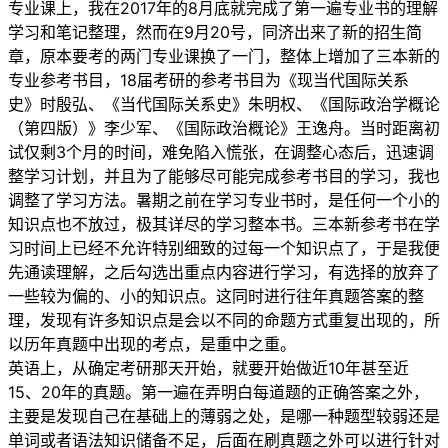
专业课上，我在2017年的8月底就完成了第一遍专业书的理解
学习和笔记整理，然而在9月20号，同济出来了新的招生简
章，原本要考的两门专业课换了一门，整体上增加了三本新的
专业参考书目，18届考研的参考书目为《现当代国际关系
史》时殷弘、《当代国际关系史》朱明权、《国际政治学概论
（第四版）》李少军、《国际政治概论》王逸舟。当时距离初
试仅剩3个月的时间，难免陷入慌张，在调整心态后，迅速调
整学习计划，并且为了能够尽可能完成参考书目的学习，我也
调整了学习方法。暑期之前在学习专业书时，是任何一个小的
知识点也不放过，极其详尽的学习整本书。三本新参考书在学
习时间上已经不允许特别细致的过每一个知识点了，于是我便
先通读理解，之后勾选出重点内容进行学习，有选择的放弃了
一些较为偏的、小的知识点。这同时进行往年真题答案的整
理，发现有许多知识点是会以不同的命题方式重复出现的，所
以历年真题中出现的考点，是重中之重。
英语上，从确定考研那天开始，就要开始做近10年甚至近
15、20年的真题。第一遍在弄明白每道题的正确答案之外，
主要是发现自己在基础上的薄弱之处，是哪一种题型较弱还是
单词或者语法知识储备不足，后面在刷真题之外可以进行针对