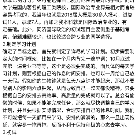
录取比例等等，尽可能选择自己能力范围内最好的学校。同济
大学是国内著名的理工类院校，国际政治专业算是相对而言较
容易考取的，我当年也就是2018届大概是30多人报考，进复
试11人，录取7人。再加之我本科就是国际政治专业的，有一
定基础。此外，同济国际政治的初试题目主要侧重于基础考
察，偏题难题较少，也比较适合跨专业的同学选择。
2.制定学习计划
确定了目标之后，首先就制定了详尽的学习计划。初步需要制
定大的时间框架，比如在一个月内背完一遍单词；10月底过
完第一遍专业书等等，这个是必须要完成的。而具体的每天学
习计划，则要根据自己的作息时间安排，也可以一周给自己放
一天假。假如你的生物钟就是每天八点钟才能起床，那就不要
受别人的影响六点钟起，从而导致自己一整天都没精神，只要
根据自己的安排去高效率、高质量的完成就可以了。总会有偷
懒的时候，如果不能够完成任务，那么就尽快调整自己的学习
计划，并且要根据实际情况，合理安排自己的休息时间。我们
不可能把每一天都用来学习、安排的满满的，那么一旦出现拖
延，就容易一拖再拖，反而不利于保持积极的心态去学习。
3.初试