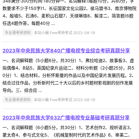
348满分:300分时间:180分钟一、名词解释:(每题10分，共80分，字
数要求不少于150字)1、长征国家文化公园2、侯马盟书3、南京博物院
4、殷墟5、石涛6、麦积山石窟7、天禄琳琅8、髹漆二、简答题(6题
任选4题作答，每题40分 ...
专业课考研资料
本站小编 Free考研考试 2023-08-19
2023年中央民族大学840广播电视专业综合考研真题分享
一、名词解释题（5小题6分，共30分）1、弗拉哈迪2、故事板3、虚
拟偶像4、B站5、英国纪录片运动二、材料分析题（2小题25分，共5
0分）1、结合材料，分析怀斯曼的作品以及中国纪录片发展历程。2、
结合过往作品，分析新时代二十大以后的乡村题材影视剧的创作发展
导向。三、综合应 ...
专业课考研资料
本站小编 Free考研考试 2023-08-19
2023年中央民族大学632广播电视专业基础考研真题分享
一、名词解释题（6小题5分，共30分）1、艺术创作2、视听语言3、
蒙太奇4、参与式文化5、《机械复制时代的艺术作品》6、审美二、