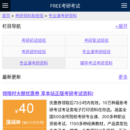
FREE考研考试
首页
>
考研资料和经验
>
专业课考研资料
题库
故事
专题
APP
笔记
论坛
栏目导航
+展开
VIP
资料
考研初试经验
考研复试经验
考研调剂经验
专业课考研经验
专业课考研资料
辅导考试考研资料
最新更新
更多
领限时大额优惠券,享本站正版考研考试资料!
优惠券领取后72小时内有效，10万种最新考
研考试考证类电子打印资料任你选。涵盖全
国500余所院校考研专业课、200多种职业
资格考试、1100多种经典教材，产品类型包