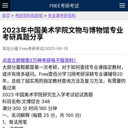
FREE考研考试
首页
>
考研资料和经验
>
专业课考研资料
题库
故事
专题
APP
笔记
论坛
VIP
资料
2023年中国美术学院文物与博物馆专业
考研真题分享
本站小编 Free考研考试/2023-08-19
点击立即搜索2万种考研电子版资料！
大部分童鞋都是第一次考研，对于如何查找专业课指定教材，
或许有很多疑问。Free壹佰分学习网考研深耕专业课辅导20
年，总结了超实用的指定教材查询方法及复习方法，有需要的
看过来
2023 中国美术学院研究生入学考试初试真题
科目名称:文博综合 348
满分:300 分 时间:180 分钟
一、名词解释 (每题 25 分，共 100 分)
1、骨法用笔