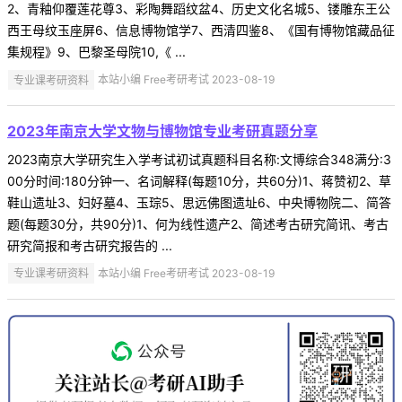
2、青釉仰覆莲花尊3、彩陶舞蹈纹盆4、历史文化名城5、镂雕东王公
西王母纹玉座屏6、信息博物馆学7、西清四鉴8、《国有博物馆藏品征
集规程》9、巴黎圣母院10,《 ...
专业课考研资料
本站小编 Free考研考试 2023-08-19
2023年南京大学文物与博物馆专业考研真题分享
2023南京大学研究生入学考试初试真题科目名称:文博综合348满分:3
00分时间:180分钟一、名词解释(每题10分，共60分)1、蒋赞初2、草
鞋山遗址3、妇好墓4、玉琮5、思远佛图遗址6、中央博物院二、简答
题(每题30分，共90分)1、何为线性遗产2、简述考古研究简讯、考古
研究简报和考古研究报告的 ...
专业课考研资料
本站小编 Free考研考试 2023-08-19