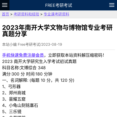
FREE考研考试
首页
>
考研资料和经验
>
专业课考研资料
题库
故事
专题
APP
笔记
论坛
VIP
资料
2023年南开大学文物与博物馆专业考研
真题分享
本站小编 Free考研考试/2023-08-19
手机快速免费注册会员
，立即获取本站资料解压缩密码！
2023 南开大学研究生入学考试初试真题
科目名称:文博综合 348
满分:300 分 时间:180 分钟
一、名词解释: (每题 10 分，共 120 分)
1、弓形器
2、郑州商城
3、昙耀五窟
4、小龟山刻铭塞石
5、三乐镜