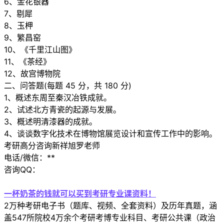
6、金花银器
7、剔犀
8、玉柙
9、繁昌窑
10、《千里江山图》
11、《茶经》
12、故宫博物院
二、问答题(每题 45 分，共 180 分)
1、概述东周至秦汉冶铁成就。
2、试述北方青瓷的起源与发展。
3、概述明清漆器的成就。
4、谈谈数字化技术在博物馆展览设计和宣传工作中的影响。
考研高分咨询新祥旭罗老师
电话/微信：**
咨询QQ：
一杯奶茶的钱就可以买到考研专业课资料！
2万种考研电子书（题库、视频、全套资料）及历年真题，涵
盖547所院校4万余个考研考博专业科目、考研公共课（政治