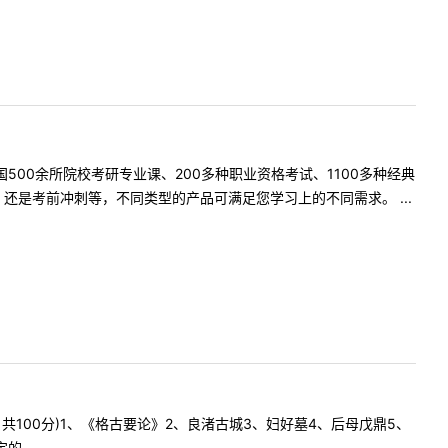
500余所院校考研专业课、200多种职业资格考试、1100多种经典
是考前冲刺等，不同类型的产品可满足您学习上的不同需求。 ...
，共100分)1、《格古要论》2、良渚古城3、妇好墓4、后母戊鼎5、
 ...