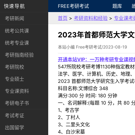
快速导航
FREE考研考试
题库
首页
>
考研资料和经验
>
专业课考
考研新闻
统考公共课
2023年首都师范大学
统考专业课
本站小编 Free考研考试/2023-08-19
考研指南经验
开通本站VIP：一万种考研专业课
547所院校考研考博1130种指
考研院校
法学、医学、计算机、历史、地理、
专业硕士
2023 首都师范大学研究生入学考
科目名称:文博综合 348
专业课资料
满分:300 分 时间: 180 分钟
一、名词解释:(每题 10 分，共 80 分
考研电子书
1、考古学
考试考证
2、丁村人
3、二里头文化
出国留学
4、白沙宋墓