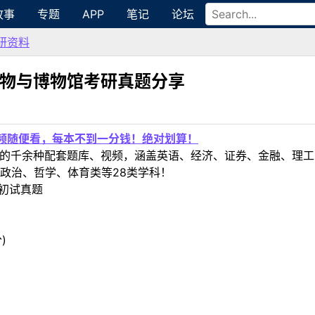
故事
专题
APP
笔记
论坛
研资料
文物与博物馆考研真题分享
视频随便看，每本不到一分钱！绝对划算！
定教材的千余种配套题库、视频，涵盖英语、经济、证券、金融、
政治、哲学、体育类等28类学科！
试初试真题
)