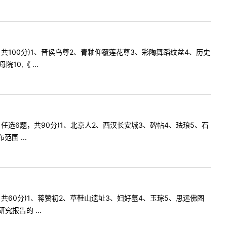
分，共100分)1、晋侯鸟尊2、青釉仰覆莲花尊3、彩陶舞蹈纹盆4、历史
0,《 ...
，任选6题，共90分)1、北京人2、西汉长安城3、碑帖4、珐琅5、石
围 ...
分，共60分)1、蒋赞初2、草鞋山遗址3、妇好墓4、玉琮5、思远佛图
报告的 ...