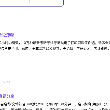
试资料!
2小时内有效，10万种最新考研考试考证类电子打印资料任你选。涵盖全国
型包含电子书、题库、全套资料以及视频，无论您是考研复习、考证刷题，还
09-19
真题分享
名称:文博综合348满分:300分时间:180分钟一、名词解释(每题10分
9、河南博物院10、藏品二、简答题(每题25分，共100分)1、文物鉴定的