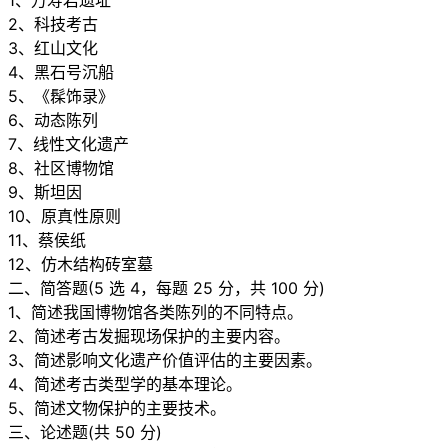
1、万寿岩遗址
2、科技考古
3、红山文化
4、黑石号沉船
5、《髹饰录》
6、动态陈列
7、线性文化遗产
8、社区博物馆
9、斯坦因
10、原真性原则
11、蔡侯纸
12、仿木结构砖室墓
二、简答题(5 选 4，每题 25 分，共 100 分)
1、简述我国博物馆各类陈列的不同特点。
2、简述考古发掘现场保护的主要内容。
3、简述影响文化遗产价值评估的主要因素。
4、简述考古类型学的基本理论。
5、简述文物保护的主要技术。
三、论述题(共 50 分)