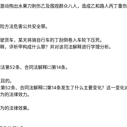
激动掏出水果刀刺伤乙及围观群众八人，造成乙和路人丙丁重伤
险方法危害公共安全罪。
驶货车，某天将骑自行车的丁刮倒卷入车轮下压死。
释，评析甲构成什么罪？并对该司法解释进行学理分析。
同法第52条、合同法解释㈡第14条。
范目的。
法第52条、合同法解释㈡第14条发生了什么主要变化？这一变
为的法律效力。
为的法律效果。