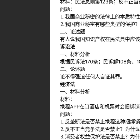
材料：民法总则第123条；反不正当
问题：
⒈我国商业秘密的法律上的本质特性
⒉我国商业秘密有哪些类型的保护？
二、论述题
有人说我国知识产权在民法典中应该
诉讼法
一、材料分析
根据民诉法170条；民诉解108条、
二、论述题
论不得强迫任何人自证其罪。
经济法
一、材料分析
材料：
携程APP在订酒店和机票时会捆绑
问题：
⒈反垄断法是否禁止携程这种捆绑销
⒉反不正当竞争法是否禁止？为什么
⒊消费者权益保护法是否禁止？为什