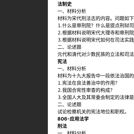
法制史
一、材料分析
材料为宋代刑法志的内容。问题如下
⒈什么是审刑院？什么是提点刑狱司
⒉根据材料说明宋代大理寺和审刑院
⒊根据材料说明宋代如何在司法实践
二、论述题
元代和清代对少数民族的立法和司法
宪法
一、材料分析
材料为十九大报告中一段依法治国的
⒈宪法在良法善治中的作用？
⒉我国合宪性审查的构成？
⒊全国人大及其常委会制定的法律是
二、论述题
试论检察机关的宪法地位和职权。
806-应用法学
刑法
一、材料分析