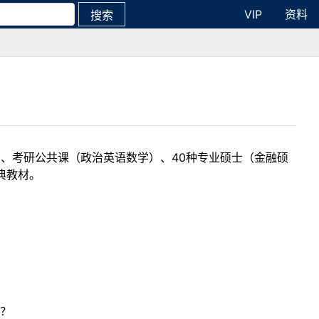
VIP
资料
搜索
目、考研公共课（政治英语数学）、40种专业硕士（金融硕
典教材。
？