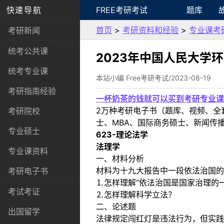
快速导航
FREE考研考试
题库
首页
>
考研资料和经验
>
专业课考
考研新闻
统考公共课
2023年中国人民大学
统考专业课
本站小编 Free考研考试/2023-08-19
考研指南经验
一杯奶茶的钱就可以买到考研专业课
2万种考研电子书（题库、视频、全
考研院校
士、MBA、国际商务硕士、新闻传播
专业硕士
623-理论法学
法理学
专业课资料
一、材料分析
材料为十九大报告中一段依法治国的
考研电子书
⒈怎样理解“依法治国是国家治理的
考试考证
⒉怎样理解科学立法？
二、论述题
出国留学
法律规定闯红灯是违法行为，但实践