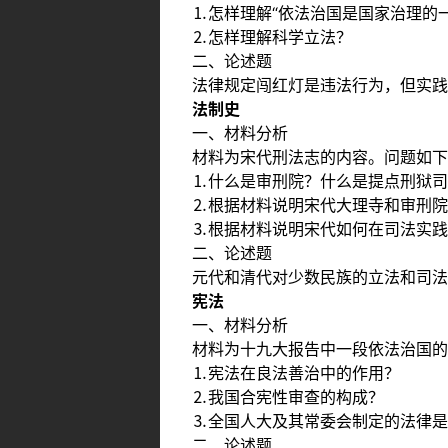
⒈怎样理解“依法治国是国家治理的
⒉怎样理解科学立法？
二、论述题
法律规定闯红灯是违法行为，但实践
法制史
一、材料分析
材料为宋代刑法志的内容。问题如下
⒈什么是审刑院？什么是提点刑狱司
⒉根据材料说明宋代大理寺和审刑院
⒊根据材料说明宋代如何在司法实践
二、论述题
元代和清代对少数民族的立法和司法
宪法
一、材料分析
材料为十九大报告中一段依法治国的
⒈宪法在良法善治中的作用？
⒉我国合宪性审查的构成？
⒊全国人大及其常委会制定的法律是
二、论述题