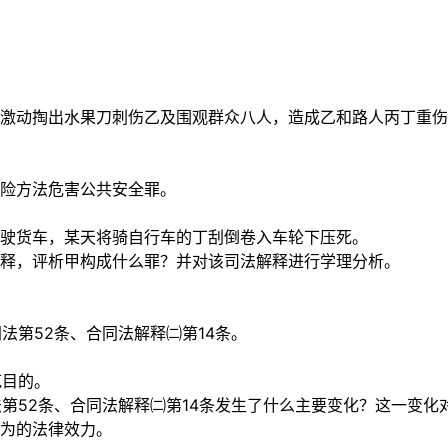
激动掏出水果刀刺伤乙及围观群众八人，造成乙和路人丙丁重伤
险方法危害公共安全罪。
驶货车，某天将骑自行车的丁刮倒卷入车轮下压死。
释，评析甲构成什么罪？并对该司法解释进行学理分析。
同法第52条、合同法解释㈡第14条。
范目的。
法第52条、合同法解释㈡第14条发生了什么主要变化？这一变
为的法律效力。