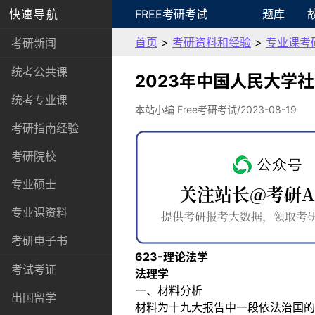
快速导航
FREE考研考试
题库
首页
>
考研资料和经验
>
专业课考
考研新闻
统考公共课
2023年中国人民大学
统考专业课
本站小编 Free考研考试/2023-08-19
考研指南经验
考研院校
专业硕士
专业课资料
考研电子书
623-理论法学
考试考证
法理学
一、材料分析
出国留学
材料为十九大报告中一段依法治国的