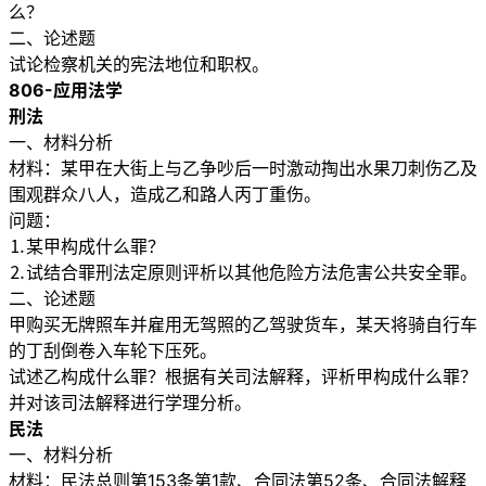
么？
二、论述题
试论检察机关的宪法地位和职权。
806-应用法学
刑法
一、材料分析
材料：某甲在大街上与乙争吵后一时激动掏出水果刀刺伤乙及
围观群众八人，造成乙和路人丙丁重伤。
问题：
⒈某甲构成什么罪？
⒉试结合罪刑法定原则评析以其他危险方法危害公共安全罪。
二、论述题
甲购买无牌照车并雇用无驾照的乙驾驶货车，某天将骑自行车
的丁刮倒卷入车轮下压死。
试述乙构成什么罪？根据有关司法解释，评析甲构成什么罪？
并对该司法解释进行学理分析。
民法
一、材料分析
材料：民法总则第153条第1款、合同法第52条、合同法解释