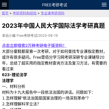
FREE考研考试
首页
>
考研资料和经验
>
专业课考研资料
题库
故事
专题
APP
笔记
论坛
VIP
资料
2023年中国人民大学国际法学考研真题
本站小编 Free考研考试/2023-08-19
点击立即搜索2万种考研电子版资料！
大部分童鞋都是第一次考研，对于如何查找专业课指定教材，
或许有很多疑问。Free壹佰分学习网考研深耕专业课辅导20
年，总结了超实用的指定教材查询方法及复习方法，有需要的
看过来
623-理论法学
法理学
一、材料分析
材料为十九大报告中一段依法治国的讲话。问题如下：
⒈怎样理解“依法治国是国家治理的一场深刻革命”？
⒉怎样理解科学立法？