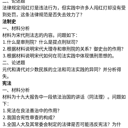
二、论述题
法律规定闯红灯是违法行为，但实践中许多人闯红灯却没有受
到处罚，这条法律规范是否失去效力了？
法制史
一、材料分析
材料为宋代刑法志的内容。问题如下：
⒈什么是审刑院？什么是提点刑狱司？
⒉根据材料说明宋代大理寺和审刑院的关系？御史台的作用？
⒊根据材料说明宋代如何在司法实践中体现慎刑思想的。
二、论述题
元代和清代对少数民族的立法和司法实践的异同？并分析得
失。
宪法
一、材料分析
材料为十九大报告中一段依法治国的讲话（同法理）。问题如
下：
⒈宪法在良法善治中的作用？
⒉我国合宪性审查的构成？
⒊全国人大及其常委会制定的法律是否可能违反宪法？为什