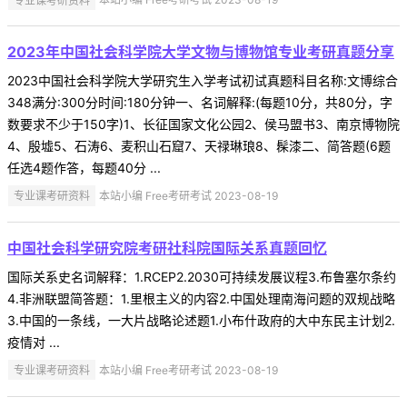
2023年中国社会科学院大学文物与博物馆专业考研真题分享
2023中国社会科学院大学研究生入学考试初试真题科目名称:文博综合
348满分:300分时间:180分钟一、名词解释:(每题10分，共80分，字
数要求不少于150字)1、长征国家文化公园2、侯马盟书3、南京博物院
4、殷墟5、石涛6、麦积山石窟7、天禄琳琅8、髹漆二、简答题(6题
任选4题作答，每题40分 ...
专业课考研资料
本站小编 Free考研考试 2023-08-19
中国社会科学研究院考研社科院国际关系真题回忆
国际关系史名词解释：1.RCEP2.2030可持续发展议程3.布鲁塞尔条约
4.非洲联盟简答题：1.里根主义的内容2.中国处理南海问题的双规战略
3.中国的一条线，一大片战略论述题1.小布什政府的大中东民主计划2.
疫情对 ...
专业课考研资料
本站小编 Free考研考试 2023-08-19