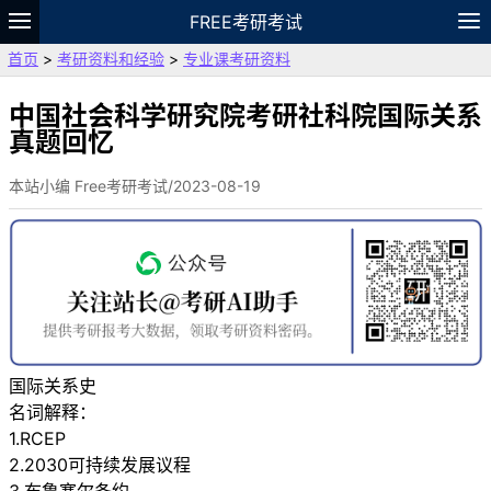
FREE考研考试
首页
>
考研资料和经验
>
专业课考研资料
题库
故事
专题
APP
笔记
论坛
VIP
资料
中国社会科学研究院考研社科院国际关系
真题回忆
本站小编 Free考研考试/2023-08-19
国际关系史
名词解释：
1.RCEP
2.2030可持续发展议程