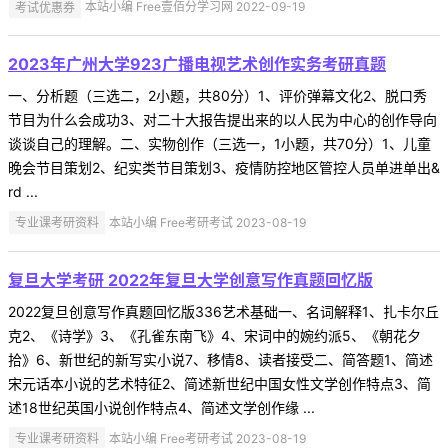
考试优惠券
本站小编 Free壹佰分学习网 2022-09-19
2023年广州大学923广播电视艺术创作实务考研真题
一、分析题（三选二，2小题，共80分）1、评价弹幕文化2、脱口秀
节目为什么会成功3、对二十大报告提出来的以人民为中心的创作导向
谈谈自己的理解。二、实物创作（三选一，1小题，共70分）1、儿童
晚会节目策划2、纪实类节目策划3、疫情防控地区管控人员单进单出&
rd ...
专业课考研资料
本站小编 Free考研考试 2023-08-19
复旦大学考研 2022年复旦大学创意写作真题回忆版
2022复旦创意写作真题回忆版336艺术基础一、名词解释1、扎卡尔丘
克2、《诗学》3、《孔雀东南飞》4、宋词中的婉约派5、《朝花夕
拾》6、新世纪的新写实小说7、移情8、读者接受二、简答题1、简述
宋元话本小说的艺术特征2、简述新世纪中国女性文学创作特点3、简
述18世纪英国小说创作特点4、简述文学创作缘 ...
专业课考研资料
本站小编 Free考研考试 2023-08-19