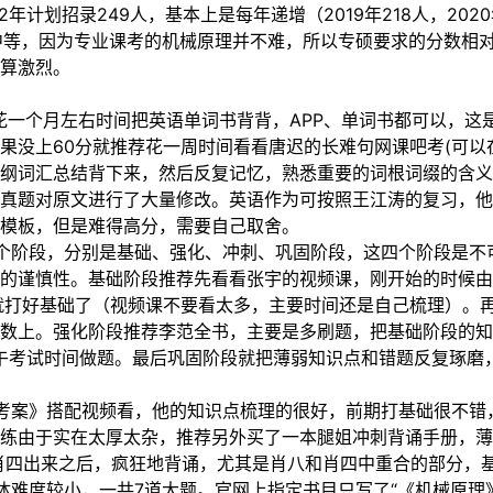
年计划招录249人，基本上是每年递增（2019年218人，2020
难度中等，因为专业课考的机械原理并不难，所以专硕要求的分数
算激烈。
花一个月左右时间把英语单词书背背，APP、单词书都可以，这
果没上60分就推荐花一周时间看看唐迟的长难句网课吧考(可以
纲词汇总结背下来，然后反复记忆，熟悉重要的词根词缀的含义
真题对原文进行了大量修改。英语作为可按照王江涛的复习，
模板，但是难得高分，需要自己取舍。
个阶段，分别是基础、强化、冲刺、巩固阶段，这四个阶段是不
的谨慎性。基础阶段推荐先看看张宇的视频课，刚开始的时候由
就打好基础了（视频课不要看太多，主要时间还是自己梳理）。
数上。强化阶段推荐李范全书，主要是多刷题，把基础阶段的知
上午考试时间做题。最后巩固阶段就把薄弱知识点和错题反复琢磨
考案》搭配视频看，他的知识点梳理的很好，前期打基础很不错
练由于实在太厚太杂，推荐另外买了一本腿姐冲刺背诵手册，薄
等肖四出来之后，疯狂地背诵，尤其是肖八和肖四中重合的部分，
体难度较小，一共7道大题。官网上指定书目只写了“《机械原理