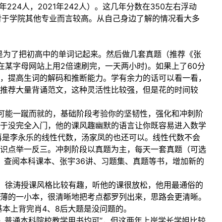
年224人，2021年242人）。这几年分数在350左右浮动
相对于学院其他专业而言较高。从自己身边了解的情况看大多
是为了把初高中的单词记起来。然后做几套真题（推荐《张
在某字母网站上用2倍速刷完，一天两小时)。如果上了60分
，提高生词的解码和推断能力。学有余力的话可以看一看，
他推荐大量背诵范文，这种灵活性比较强，但是花的时间较
可能一蹴而就的，基础阶段考验你的坚韧性，强化和冲刺阶
于没完全入门，他的课风趣幽默的语言让你既容易进入数学
再是李永乐的线性代数，汤家凤的也还可以。线性代数不会
识点举一反三。冲刺阶段以真题为主，每天一套真题（可选
，查阅本科课本、张宇36讲、习题集、真题等书，增加新的
，徐涛授课风格比较有趣，听他的课很放松，他用最通俗的
薄的一小本，很清晰地把考点都罗列出来，思路会更清晰。
基本上背完肖4、8后大题是没问题的。
》普通本科院校教学用书均可”，但这两年上岸学长学姐比较