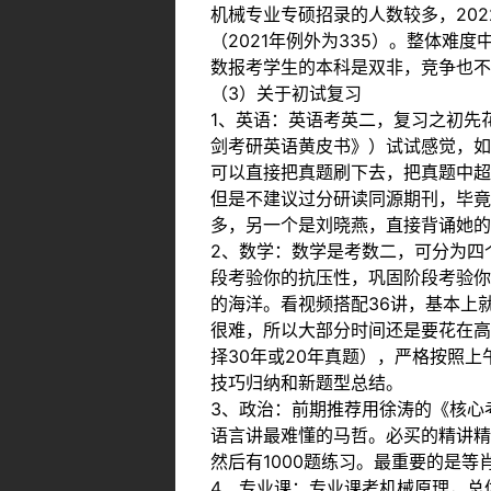
机械专业专硕招录的人数较多，2022
（2021年例外为335）。整体
数报考学生的本科是双非，竞争也不
（3）关于初试复习
1、英语：英语考英二，复习之初先
剑考研英语黄皮书》）试试感觉，如
可以直接把真题刷下去，把真题中超
但是不建议过分研读同源期刊，毕竟
多，另一个是刘晓燕，直接背诵她的
2、数学：数学是考数二，可分为四
段考验你的抗压性，巩固阶段考验你
的海洋。看视频搭配36讲，基本上
很难，所以大部分时间还是要花在高
择30年或20年真题），严格按照
技巧归纳和新题型总结。
3、政治：前期推荐用徐涛的《核心
语言讲最难懂的马哲。必买的精讲精
然后有1000题练习。最重要的是
4、专业课：专业课考机械原理，总