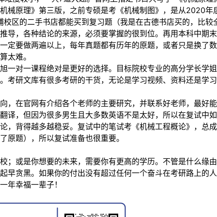
机械原理》第三版，之前专硕是考《机械制图》，是从2020
犀浦校区的二手书店都能买到复习题（我是在古德书店买的，比
推导，各种结论的来源，必须要掌握的很到位。再用本科中期末
一定要做两遍以上，每年真题都有历年的原题，或者只是换了数
算太难。
旭一对一课程绝对是更好的选择。目标院校专业的高分学长学姐
。考研文库有很多考研的干货，无论是学习视频、资料还是学习
向，在官网有介绍各个老师的主要研究，并联系好老师，最好能
翻译，但因为很多男生且大多数英语不是太好，所以在复试中如
论，背得越多越稳妥。复试中的笔试考《机械工程概论》，总成
了原题），所以复试准备也很重要。
校；或是你想要的未来，需要你有更高的学历。不管是什么缘由
起早贪黑。如果你的付出没有超过任何一个奋斗在考研路上的人
一年幸福一辈子！