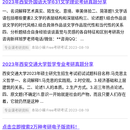
2023年西安外国语大学631文学理论考研真题分享
一、名词解释艺术真实、陌生化、意境、审美体验二、简答题1.文学话
语包括哪些要素2.文学的表层结构和深层结构三、论述题1.结合作品谈
谈文学的时代风格2.结合具体作品谈文学作品现代性和当代性的关系
四、分析题结合自身经验谈谈直觉与灵感的各自特征和区别考研高分
咨询新祥旭罗老师电话/微信：**咨询QQ： ...
专业课考研资料
本站小编 Free考研考试 2023-08-19
2023年西安交通大学哲学专业考研真题分享
西安交通大学2023年硕士研究生招生考试初试试题科目名称:马克思主
义哲学一、名词解释1.马克思的实践观。2.时空观。3.经济基础和上层
建筑的关系。二、论述1.人的本质。2.生产方式。3.近三年热点论述。
四、原文题(不确定)1.意识一开始就是社会的产物，而且只要人们存在
着，它就仍然是这种 ...
专业课考研资料
本站小编 Free考研考试 2023-08-19
点击立即搜索2万种考研电子版资料！