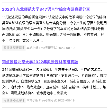
2023年东北师范大学847语言学综合考研真题分享
1.试论述汉语的声韵拼合规律2.试论述汉字的改革问题3.论述词的结构
类型4.论述宾语的语义类型5.结合实例分析古今字产生的原因6.使动用
法的归类(每类至少举一例）7.分析字的本义的方法8.结合实例试分析
声训9.翻译：日：王如知此，则无望民之多于邻国也。不违农时，谷
不可胜食也；数罟不入洿 ...
专业课考研资料
本站小编 Free考研考试 2023-08-19
知点景设北京大学2022年风景园林考研真题
344风景园林基础一、名词解释1、生态安全格局2、生存的艺术二、
论述景观设计学如何维护国土生态?814专业综合一、名词解释1、城市
规划体系2、自然保护区3、景观都市主义4、城市首位度5、新城市主
义6、容积率7、热岛效应8、卫星城9、城市更新10、拱廊计划二、填
空1、隋唐规划结构2、城市用地中占比最大 ...
专业课考研资料
本站小编 Free考研考试 2023-08-19