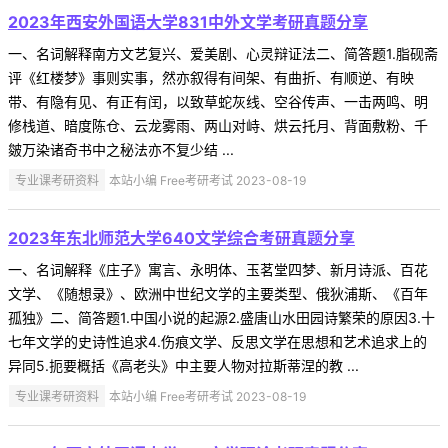
2023年西安外国语大学831中外文学考研真题分享
一、名词解释南方文艺复兴、爱美剧、心灵辩证法二、简答题1.脂砚斋
评《红楼梦》事则实事，然亦叙得有间架、有曲折、有顺逆、有映
带、有隐有见、有正有闰，以致草蛇灰线、空谷传声、一击两鸣、明
修栈道、暗度陈仓、云龙雾雨、两山对峙、烘云托月、背面敷粉、千
皴万染诸奇书中之秘法亦不复少结 ...
专业课考研资料
本站小编 Free考研考试 2023-08-19
2023年东北师范大学640文学综合考研真题分享
一、名词解释《庄子》寓言、永明体、玉茗堂四梦、新月诗派、百花
文学、《随想录》、欧洲中世纪文学的主要类型、俄狄浦斯、《百年
孤独》二、简答题1.中国小说的起源2.盛唐山水田园诗繁荣的原因3.十
七年文学的史诗性追求4.伤痕文学、反思文学在思想和艺术追求上的
异同5.扼要概括《高老头》中主要人物对拉斯蒂涅的教 ...
专业课考研资料
本站小编 Free考研考试 2023-08-19