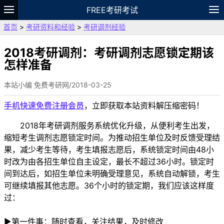
FREE考研考试
首页
>
考研资料和经验
>
考研调剂经验
题库
故事
专题
APP
笔记
论坛
VIP
资料
2018考研调剂：考研调剂志愿锁定期该
怎样准备
本站小编 免费考研网/2018-03-25
手机快速免费注册会员
，立即获取本站资料解压缩密码！
2018年考研调剂服务系统优化升级，从便利考生出发，
缩短考生调剂志愿锁定时间。为推动招生单位及时反馈受理结
果，减少考生等待，考生填报志愿后，系统锁定时间由48小
时改为由各招生单位自主设定，最长不超过36小时。锁定时
间到达后，如招生单位未明确受理意见，系统自动解锁，考生
可继续填报其他志愿。36个小时的锁定期，我们应该这样度
过：
►第一件事：随时查看，关注结果，及时修改