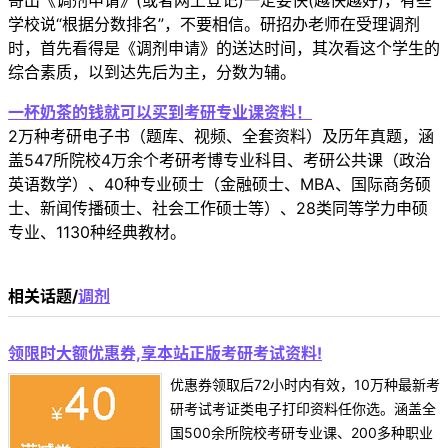
寄出《调剂申请》(或者网上登记)一定要快(越快越好)，有些
学校说“根据分数排名”，不要相信。研招办老师在受理调剂
时，首先看得是《调剂申请》的送达时间，其次看这个学生的
综合素质，以到达先后为主，分数为辅。
一杯奶茶的钱就可以买到考研专业课资料！
2万种考研电子书（题库、视频、全套资料）及历年真题，涵
盖547所院校4万余个考研考博专业科目、考研公共课（政治
英语数学）、40种专业硕士（金融硕士、MBA、国际商务硕
士、新闻传播硕士、社会工作硕士等）、28类同等学力申硕
专业、1130种经典教材。
相关话题/
调剂
领限时大额优惠券,享本站正版考研考试资料!
优惠券领取后72小时内有效，10万种最新考
研考试考证类电子打印资料任你选。涵盖全
国500余所院校考研专业课、200多种职业