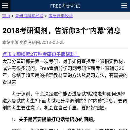
FREE考研考试
首页
>
考研资料和经验
>
考研调剂经验
题库
故事
专题
APP
笔记
论坛
VIP
资料
2018考研调剂，告诉你3个“内幕”消息
本站小编 免费考研网/2018-03-25
点击立即搜索2万种考研电子版资料！
大部分童鞋都是第一次考研，对于如何查找专业课指定教材，
或许有很多疑问。Free壹佰分学习网考研深耕专业课辅导20
年，总结了超实用的指定教材查询方法及复习方法，有需要的
看过来
考研调剂，什么决定这你能否进复试?院校老师如何选择
进入复试的考生?下面考试吧分享调剂的3个“内幕”消息，要调
剂的考生要注意了，机会在自己手里，要好好把握。
1、关于是否要提前打电话给招办的问题。