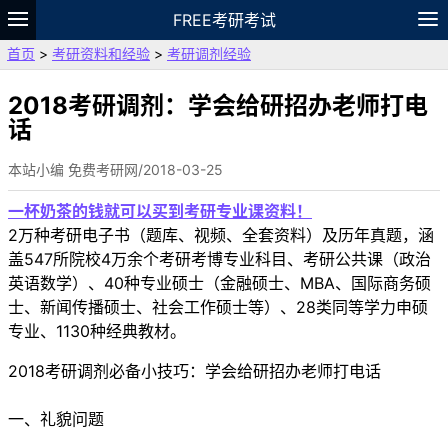
FREE考研考试
首页
>
考研资料和经验
>
考研调剂经验
题库
故事
专题
APP
笔记
论坛
VIP
资料
2018考研调剂：学会给研招办老师打电
话
本站小编 免费考研网/2018-03-25
一杯奶茶的钱就可以买到考研专业课资料！
2万种考研电子书（题库、视频、全套资料）及历年真题，涵
盖547所院校4万余个考研考博专业科目、考研公共课（政治
英语数学）、40种专业硕士（金融硕士、MBA、国际商务硕
士、新闻传播硕士、社会工作硕士等）、28类同等学力申硕
专业、1130种经典教材。
2018考研调剂必备小技巧：学会给研招办老师打电话
一、礼貌问题