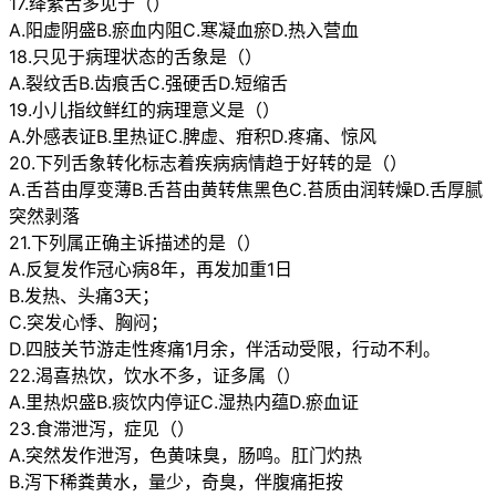
17.绛紫舌多见于（）
A.阳虚阴盛B.瘀血内阻C.寒凝血瘀D.热入营血
18.只见于病理状态的舌象是（）
A.裂纹舌B.齿痕舌C.强硬舌D.短缩舌
19.小儿指纹鲜红的病理意义是（）
A.外感表证B.里热证C.脾虚、疳积D.疼痛、惊风
20.下列舌象转化标志着疾病病情趋于好转的是（）
A.舌苔由厚变薄B.舌苔由黄转焦黑色C.苔质由润转燥D.舌厚腻
突然剥落
21.下列属正确主诉描述的是（）
A.反复发作冠心病8年，再发加重1日
B.发热、头痛3天；
C.突发心悸、胸闷；
D.四肢关节游走性疼痛1月余，伴活动受限，行动不利。
22.渴喜热饮，饮水不多，证多属（）
A.里热炽盛B.痰饮内停证C.湿热内蕴D.瘀血证
23.食滞泄泻，症见（）
A.突然发作泄泻，色黄味臭，肠鸣。肛门灼热
B.泻下稀粪黄水，量少，奇臭，伴腹痛拒按