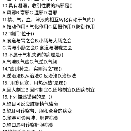
10.具有凝滞，收引性质的病邪是()
A.风邪B.寒邪C.湿邪D.暑邪
11.精、气，血，津液的相互转化有赖于气的()
A.推动作用B.气化作用C.固摄作用D.防御作用
12.“幽门”位于()
A.食道与胃之会B.小肠与大肠之会
C.胃与小肠之会D.食道与喉咙之会
13.不属于气机失调的病理是()
A.气滞B.气虚C.气逆D.气闭
14.“虚则补之，实则泻之”属()
A.逆治法B.从治法C.反治法D.治标法
15.“用寒远寒，用热远热”是属()
A.因人制宜B.因时制宜C.因地制宜D.因病制宜
16.下列描述错误的是（）
A.望目可反应脏腑精气盛衰
B.望耳可诊察肾、胆和全身的病变
C.望鼻可诊察肺、脾胃病变
D.望口唇可诊察肝胆病变