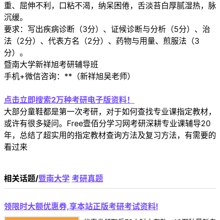
重、屈伸不利，口粘不渴，纳呆困倦，舌淡苔白厚腻湿热，脉
沉缓。
要求：写出疾病诊断（3分）、证候诊断与分析（5分）、治
法（2分）、代表方名（2分）、药物与用量、煎服法（3
分）。
暨南大学新祥旭考研辅导班
手机+微信咨询：**（新祥旭吴老师）
点击立即搜索2万种考研电子版资料！
大部分童鞋都是第一次考研，对于如何查找专业课指定教材，
或许有很多疑问。Free壹佰分学习网考研深耕专业课辅导20
年，总结了超实用的指定教材查询方法及复习方法，有需要的
看过来
相关话题/
暨南大学
考研真题
领限时大额优惠券,享本站正版考研考试资料!