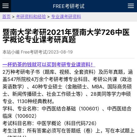
FREE考研考试
首页
>
考研资料和经验
>
专业课考研资料
题库
故事
专题
APP
笔记
论坛
VIP
资料
暨南大学考研2021年暨南大学726中医
学概论专业课考研真题
本站小编 Free考研考试/2023-08-19
一杯奶茶的钱就可以买到考研专业课资料！
2万种考研电子书（题库、视频、全套资料）及历年真题，涵
盖547所院校4万余个考研考博专业科目、考研公共课（政治
英语数学）、40种专业硕士（金融硕士、MBA、国际商务硕
士、新闻传播硕士、社会工作硕士等）、28类同等学力申硕
专业、1130种经典教材。
学科、专业名称：中西医结合基础（100601）、中西医结合
临床（100602）
考试科目名称：中医学概论（科目代码726）
考生注意：所有答案必须写在答题纸（卷）上，写在本试题上