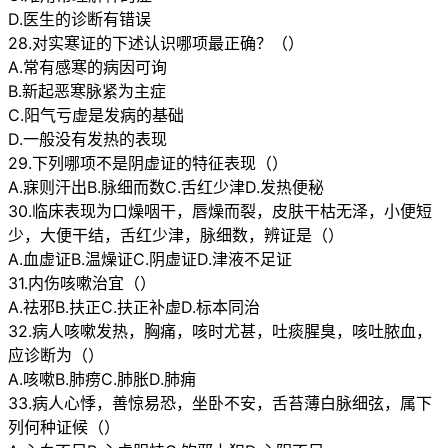
D.医生的诊断有错误
28.对实寒证的下述认识哪项最正确？（）
A.常有感寒的病因可询
B.新起恶寒脉紧为主症
C.阳气亏虚是发病的基础
D.一般没有发热的表现
29.下列哪项不是阴虚证的特征表现（）
A.寐则汗出B.脉细而数C.舌红少津D.发热便秘
30.临床表现为口燥咽干，唇燥而裂，皮肤干枯无泽，小便短
少，大便干结，舌红少津，脉细数，辨证是（）
A.血虚证B.温燥证C.阴虚证D.津液不足证
31.内伤咳嗽治宜（）
A.祛邪B.扶正C.扶正补虚D.标本同治
32.病人咳嗽发热，胸痛，咳时尤甚，吐痰腥臭，咳吐脓血，
应诊断为（）
A.咳嗽B.肺痨C.肺胀D.肺痈
33.病人心悸，善惊易恐，坐卧不安，舌苔薄白脉细弦，属下
列何种证候（）