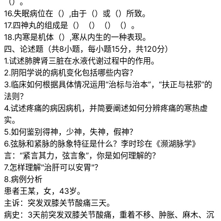
（）。
16.失眠病位在（）,由于（）或（）所致。
17.四神丸的组成是（）（）（）（）。
18.内寒是机体（）,寒从内生的一种表现。
四、论述题（共8小题，每小题15分，共120分）
1.试述肺脾肾三脏在水液代谢过程中的作用。
2.阴阳学说的病机变化包括哪些内容？
3.临床如何根据具体情况运用“治标与治本”，“扶正与祛邪”的
法则？
4.试述疼痛的病因病机，并简要阐述如何分辨疼痛的寒热虚
实。
5.如何鉴别得神，少神，失神，假神？
6.弦脉和紧脉的脉象特征是什么？李时珍在《濒湖脉学》
言：“紧言其力，弦言象”，你是如何理解的？
7.怎样理解"治肝可以安胃"？
8.病例分析
患者王某，女，43岁。
主诉：突发双膝关节酸痛三天。
病史：3天前突发双膝关节酸痛，重着不移、肿胀、麻木、沉