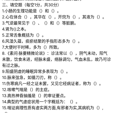
三、填空题（每空1分，共30分）
1.小肠的生理功能是（）和（）。
2.心在体合（），其华在（），开窍为（），其液为（）。
3.气逆最常见于（）、（）和（）等脏腑。
4.肾为()之本。
5.正常舌象概括为（）。
6.风湿久蕴，痰瘀结聚的手指形态多为（）。
7.大便时干时稀，多为（）所致。
8.《素问·脉要精微论说》：诊法常以（），阴气未动，阳气
未散，饮食未进，经脉未盛，络脉调匀，气血未乱，故乃可诊
有过之脉。
9.阳盛阴虚的睡眠异常多表现为（）。
10.脉来弦急，如循刀刃，称（）。
11.伤寒病凡一经之证未罢，又见它经病证者，称为（）。
12.咳嗽气喘是（）的主症。
13.高热神昏抽搐是（）的审证要点。
14.典型的气虚症状用一个字概括为：（）。
15.喘证病理性质有虚实两方面,有邪者为实,其病机为（）,