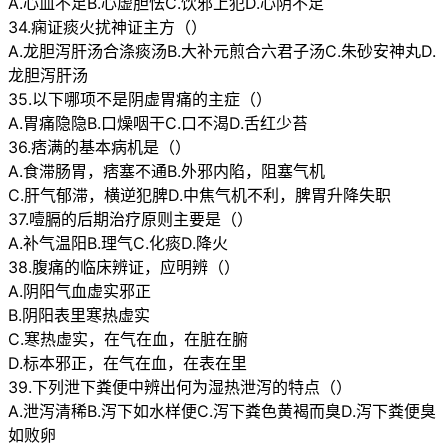
A.心血不足B.心虚胆怯C.饮邪上犯D.心阴不足
34.痫证痰火扰神证主方（）
A.龙胆泻肝汤合涤痰汤B.大补元煎合六君子汤C.朱砂安神丸D.
龙胆泻肝汤
35.以下哪项不是阴虚胃痛的主症（）
A.胃痛隐隐B.口燥咽干C.口不渴D.舌红少苔
36.痞满的基本病机是（）
A.食滞肠胃，痞塞不通B.外邪内陷，阻塞气机
C.肝气郁滞，横逆犯脾D.中焦气机不利，脾胃升降失职
37.噎膈的后期治疗原则主要是（）
A.补气温阳B.理气C.化痰D.降火
38.腹痛的临床辨证，应明辨（）
A.阴阳气血虚实邪正
B.阴阳表里寒热虚实
C.寒热虚实，在气在血，在脏在腑
D.标本邪正，在气在血，在表在里
39.下列泄下粪便中辨出何为湿热泄泻的特点（）
A.泄泻清稀B.泻下如水样便C.泻下粪色黄褐而臭D.泻下粪便臭
如败卵