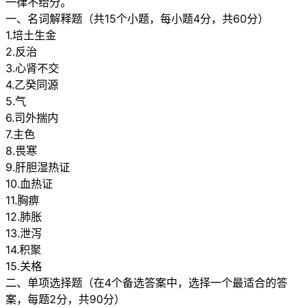
一律不给分。
一、名词解释题（共15个小题，每小题4分，共60分）
1.培土生金
2.反治
3.心肾不交
4.乙癸同源
5.气
6.司外揣内
7.主色
8.畏寒
9.肝胆湿热证
10.血热证
11.胸痹
12.肺胀
13.泄泻
14.积聚
15.关格
二、单项选择题（在4个备选答案中，选择一个最适合的答
案，每题2分，共90分）