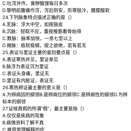
C.吐泻并作，臭秽酸馊每日多次
D.黎明前腹痛作泻，泻后则安，形寒肢冷，腰膝酸软
24.下列脉象特点描述正确的是（）
A.芤脉：浮大中空，如按鼓皮
B.沉脉：轻取不应，重按推筋着骨始得
C.数脉：脉率加快，一息七至以上
D.微脉：极软极细，按之欲绝，若有若无
25.表证与里证主要的鉴别要点是（）
A.表证寒热并见，里证单见
B.脉浮为表证沉为里证
C.表证头身痛，里证无
D.里证有内脏证，表证无
26.寒热辨证最主要的意义是（）
A.为辨病因的纲领B.是辨病位的纲领C.是辨病性的纲领D.为辨
标本的纲领
27.证候真假的所谓“假”，最主要是指（）
A.仅仅是疾病的现象
B.病情资料了解不真
C.难用常理解释的症