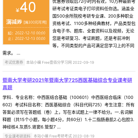
优惠券领取后72小时内有效，10万种最新考
研考试考证类电子打印资料任你选。涵盖全
国500余所院校考研专业课、200多种职业
资格考试、1100多种经典教材，产品类型包
含电子书、题库、全套资料以及视频，无论
您是考研复习、考证刷题，还是考前冲刺
等，不同类型的产品可满足您学习上的不同
需求。 ...
考试优惠券
本站小编 Free壹佰分学习网 2022-09-19
暨南大学考研2021年暨南大学725西医基础综合专业课考研
真题
学科．专业名称：中西医结合基础（100601）中西医结合临床（100
602）考试科目名称：西医基础综合（科目代码725）考生注意：所有
答案必须写在答题纸（卷）上，写在本试题上一律不给分。一.名词解
释题（共15个小题，每小题4分，共60分）1.十二指肠悬肌2.心包腔3.
神经核4.灰质5.肾窦6.管型7 ...
专业课考研资料
本站小编 Free考研考试 2023-08-19