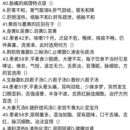
40.胁痛的病理特点是（）
A.肝胃不和，胃气郁滞B.肝气部结，胃失和降
C.肝胆湿热，络脉不和D.肝失疏泄，络脉不和
41.黄疸与萎黄的区别在于（）
A.身黄B.尿黄C.目黄D.苔黄
42.患者42岁。咳嗽1个月，迁延不愈，喉痒，咳痰不畅，仍
伴鼻塞，流清涕，此时选用何方（）
A.荆防败毒散B.三拗汤C.止嗽散D.清金化痰汤
43.患者58岁,平素食少脘痞，大便不实，每于饮食不当时引发
哮证，倦怠，气短，语言无力，舌质淡，苔薄腻，脉细软。方
药宜选用（）
A.生脉散B.四君子汤C.六君子汤D.香砂六君子汤
44.患者51岁,平素头晕头痛，耳鸣目眩，少寐多梦，突然发生
口眼歪斜，舌强语謇，半身不遂，舌质红脉弦细数。治疗方剂
宜选（）
A.大秦艽汤B.镇肝熄风汤C.安宫牛黄丸D.至宝丹
45.患者56岁,尿频量多，混浊如脂、尿有甜味，口干舌燥，舌
红，脉沉细数。治法宜用（）
A.清利湿热B.清热化湿C.滋阴固肾D.健脾益肾