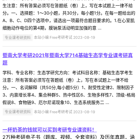
生注意：所有答案必须写在答题纸（卷）上，写在本试题上一律不给
分。一、选择题：1～30小题，共30分，每小题1分。在每一题给出的
A、B、C、D四个选项中，请选出一项最符合题目要求的。1.在心室肌
细胞动作电位的第4期，膜钠泵活动明显加强的意 ...
专业课考研资料
本站小编 Free考研考试 2023-08-19
暨南大学考研2021年暨南大学714基础生态学专业课考研真
题
学科、专业名称：生态学研究方向：考试科目名称：基础生态学考生
注意：所有答案必须写在答题纸（卷）上，写在本试题上一律不给
分。一、名词解释（共50分,每小题5分）1、耐受性定律2、限制因子
3、内禀增长率4、集合种群5、热中性区6、生物多样性7、顶级-格局
假说8、食物链9、厄尔尼诺现象10、生态系统服务二 ...
专业课考研资料
本站小编 Free考研考试 2023-08-19
一杯奶茶的钱就可以买到考研专业课资料！
2万种考研电子书（题库、视频、全套资料）及历年真题，涵