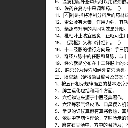
9、温病初起外感风热可以用银翘散
10、佐药在复方中是调和药。（）
11、制是指将净制分档后的药材
12、雷公藤有大毒，作用力强，其
13、柴胡与升麻的共同功效是升阳
14、枇杷叶止咳宜蜜炙，止呕可生
15、《灵枢》又称《针经》。（）
16、十二经脉的循行方向是：手三
17、奇经八脉中的任脉和督脉，与十
19、经穴就是分布在十二经脉上的
20、腧穴分为经穴和经外奇穴两类
三、填空题（请将题目编号及答案写
1、按五行相克规律确立的基本治疗
2、脾主运化包括和两个方面。
3、六经辨证来源于中医经典著作。
4、六淫等邪气经皮毛、口鼻侵入机
5、常见的证候真假有真寒假热，真
6、依据中药药性理论，辛味所示的
7、麻杏石甘汤中，方中的君药为；