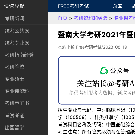
快速导航
FREE考研考试
题库
首页
>
考研资料和经验
>
专业课考
考研新闻
统考公共课
暨南大学考研2021年
统考专业课
本站小编 Free考研考试/2023-08-19
考研指南经验
考研院校
专业硕士
专业课资料
考研电子书
招生专业与代码：中医临床基础（100
考试考证
学（100509）、针灸推拿学（1005
考试科目名称及代码：中医基础综合
出国留学
考生注意：所有答案必须写在答题纸