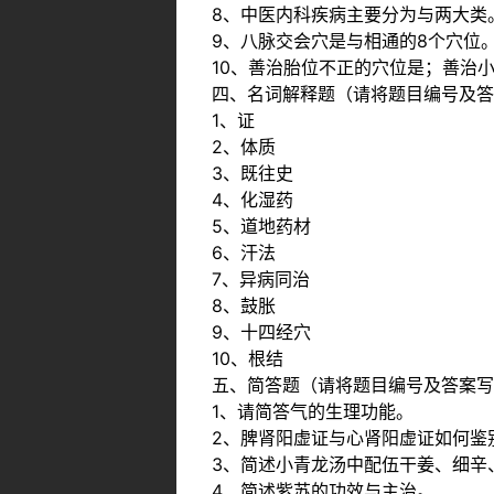
8、中医内科疾病主要分为与两大类
9、八脉交会穴是与相通的8个穴位
10、善治胎位不正的穴位是；善治
四、名词解释题（请将题目编号及答
1、证
2、体质
3、既往史
4、化湿药
5、道地药材
6、汗法
7、异病同治
8、鼓胀
9、十四经穴
10、根结
五、简答题（请将题目编号及答案写
1、请简答气的生理功能。
2、脾肾阳虚证与心肾阳虚证如何鉴
3、简述小青龙汤中配伍干姜、细辛
4、简述紫苏的功效与主治。