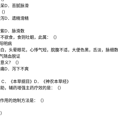
纳呆D．苔腻脉滑
：（）
溏泻D．遗精滑精
）
绛紫D．脉滑数
而不欲食，食则吐蛔，此属：（）
阳明病
苍白，头晕眼花，心悸气短，脘腹不适，大便色黑，舌淡，脉细
．气随血脱证
有意义？（）
胀痛D．泻下不爽
》C．《本草纲目》D．《神农本草经》
辅助，辅药增强主药疗效的是：（）
味作用的炮制方法是：（）
（）