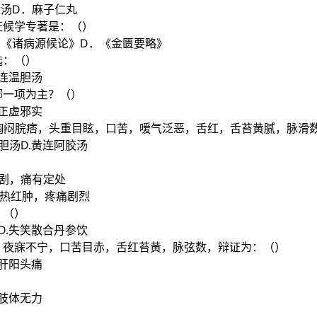
胡汤D．麻子仁丸
证候学专著是：（）
．《诸病源候论》D．《金匮要略》
选：（）
黄连温胆汤
哪一项为主？（）
.正虚邪实
，胸闷脘痞，头重目眩，口苦，嗳气泛恶，舌红，舌苔黄腻，脉滑
温胆汤D.黄连阿胶汤
较剧，痛有定处
灼热红肿，疼痛剧烈
：（）
汤D.失笑散合丹参饮
，夜寐不宁，口苦目赤，舌红苔黄，脉弦数，辩证为：（）
.肝阳头痛
.肢体无力