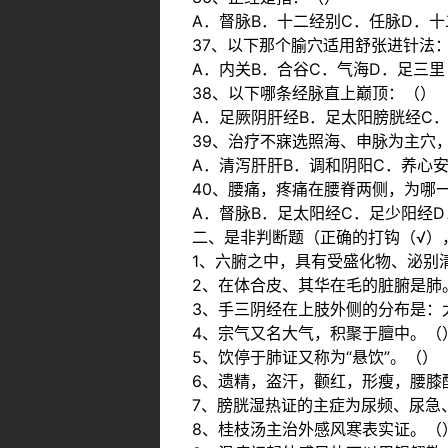
A．督脉B．十二经别C．任脉D．十
37、以下那个腧穴适用舒张进针法
A．内关B．合谷C．气海D．足三里
38、以下哪条经脉直上巅顶：（）
A．足厥阴肝经B．足太阳膀胱经C
39、治疗不寐选照海、申脉为主穴
A．清泻肝肝B．调和阴阳C．养心
40、腰痛，疼痛在腰脊两侧，为哪
A．督脉B．足太阳经C．足少阳经
二、是非判断题（正确的打钩（√），
1、六腑之中，具有受盛化物、泌别
2、在体合皮、其华在毛的脏腑是肺
3、手三阴经在上肢外侧的分布是：
4、宗气又名大气，积聚于膻中。（
5、饮停于肺证又称为“悬饮”。（）
6、遗精，盗汗，颧红，形瘦，腰膝
7、膀胱湿热证的主症为尿频、尿急
8、桂枝汤主治外感风寒表实证。（