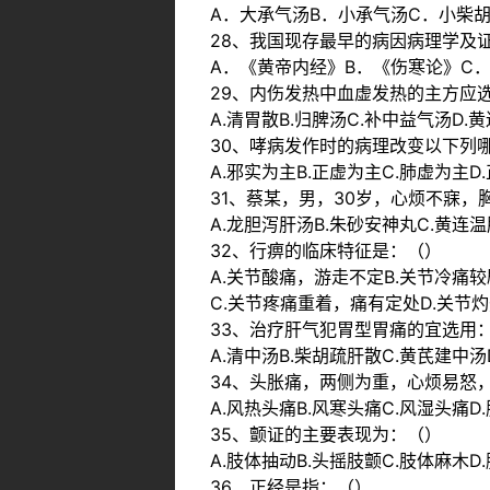
A．大承气汤B．小承气汤C．小柴
28、我国现存最早的病因病理学及
A．《黄帝内经》B．《伤寒论》C
29、内伤发热中血虚发热的主方应
A.清胃散B.归脾汤C.补中益气汤D.
30、哮病发作时的病理改变以下列
A.邪实为主B.正虚为主C.肺虚为主D
31、蔡某，男，30岁，心烦不寐
A.龙胆泻肝汤B.朱砂安神丸C.黄连
32、行痹的临床特征是：（）
A.关节酸痛，游走不定B.关节冷痛
C.关节疼痛重着，痛有定处D.关节
33、治疗肝气犯胃型胃痛的宜选用
A.清中汤B.柴胡疏肝散C.黄芪建中
34、头胀痛，两侧为重，心烦易怒
A.风热头痛B.风寒头痛C.风湿头痛D
35、颤证的主要表现为：（）
A.肢体抽动B.头摇肢颤C.肢体麻木D
36、正经是指：（）