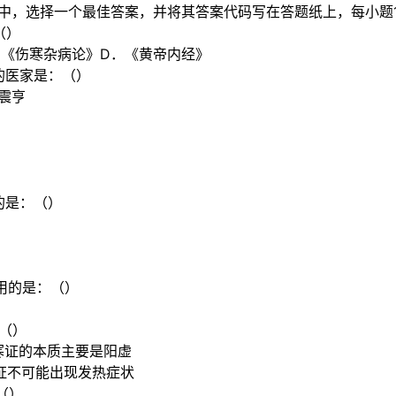
中，选择一个最佳答案，并将其答案代码写在答题纸上，每小题1.
（）
．《伤寒杂病论》D．《黄帝内经》
的医家是：（）
震亨
）
的是：（）
用的是：（）
（）
寒证的本质主要是阳虚
证不可能出现发热症状
（）