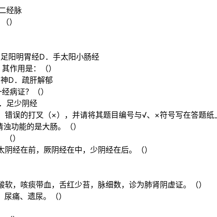
二经脉
：（）
．足阳明胃经D．手太阳小肠经
，其作用是：（）
安神D．疏肝解郁
一经病证？（）
D．足少阴经
错误的打叉（×），并请将其题目编号与√、×符号写在答题纸上。
清浊功能的是大肠。（）
。（）
太阴经在前，厥阴经在中，少阴经在后。（）
）
酸软，咳痰带血，舌红少苔，脉细数，诊为肺肾阴虚证。（）
、尿痛、遗尿。（）
）