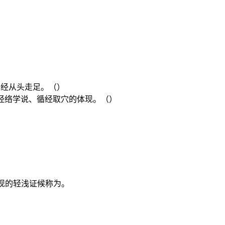
阴经从头走足。（）
据经络学说、循经取穴的体现。（）
现的轻浅证候称为。