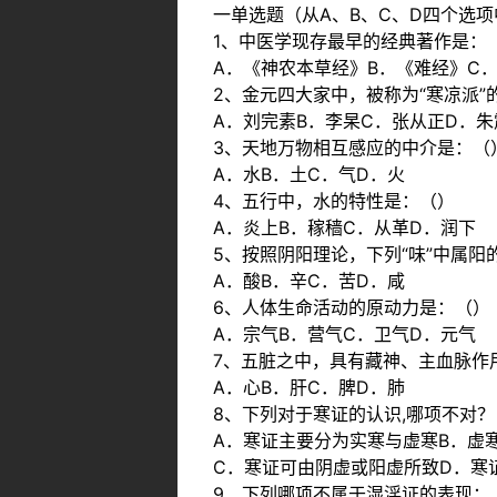
一单选题（从A、B、C、D四个选项
1、中医学现存最早的经典著作是：
A．《神农本草经》B．《难经》C
2、金元四大家中，被称为“寒凉派”
A．刘完素B．李杲C．张从正D．朱
3、天地万物相互感应的中介是：（
A．水B．土C．气D．火
4、五行中，水的特性是：（）
A．炎上B．稼穑C．从革D．润下
5、按照阴阳理论，下列“味”中属阳
A．酸B．辛C．苦D．咸
6、人体生命活动的原动力是：（）
A．宗气B．营气C．卫气D．元气
7、五脏之中，具有藏神、主血脉作
A．心B．肝C．脾D．肺
8、下列对于寒证的认识,哪项不对？
A．寒证主要分为实寒与虚寒B．虚
C．寒证可由阴虚或阳虚所致D．寒
9、下列哪项不属于湿淫证的表现：