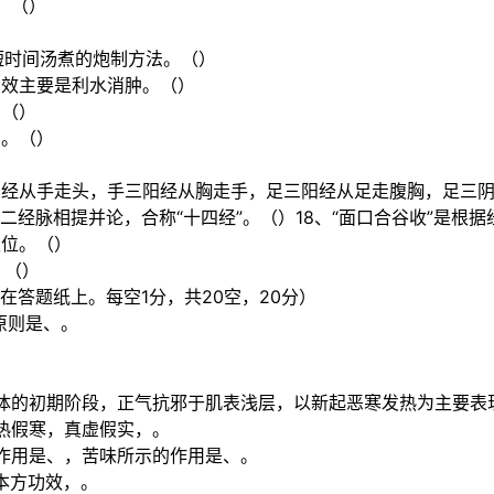
。（）
短时间汤煮的炮制方法。（）
功效主要是利水消肿。（）
。（）
用。（）
阴经从手走头，手三阳经从胸走手，足三阳经从足走腹胸，足三
二经脉相提并论，合称“十四经”。（）18、“面口合谷收”是根
穴位。（）
。（）
在答题纸上。每空1分，共20空，20分）
原则是、。
体的初期阶段，正气抗邪于肌表浅层，以新起恶寒发热为主要表
热假寒，真虚假实，。
作用是、，苦味所示的作用是、。
本方功效，。