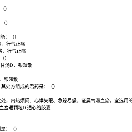
：（）
：（）
又能：（）
络，行气止痛
络，行气止痛
：（）
石甘汤D．银翘散
D．银翘散
，其处方组成的君药是：（）
定处，内热烦闷、心悸失眠、急躁易怒。证属气滞血瘀，宜选用
.血塞通颗粒D.通心络胶囊
）
剂是：（）