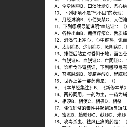
A．全身困重B．口淡吐涎C．恶心
10、下列哪项不是“气不固”的表现
A．月经淋漓B．小便失禁C．大便
11、下列哪项最能说明“血热证”：（
A．各种出血B．痈疽疔疖C．舌质
12、消渴气上冲心，心中疼热，饥
A．太阴病B．少阴病C．厥阴病D．
13、排便后站立时昏倒于地，面色
A．气脱证B．血脱证C．亡阴证D
14、诊断食滞胃脘证，下列哪项最
A．苔腻脉滑B．嗳腐吞酸C．胃脘
15、世界上第一部药典是：（）
A．《本草经集注》B．《新修本草
16、两药同用，一药为主，一药为
A．相须B．相使C．相畏D．相杀
17、降低斑蝥的毒性并起到矫臭矫
A．蜜炙B．蛤粉炒C．麸炒D．米炒
18、攻毒杀虫、祛风止痛的药是：