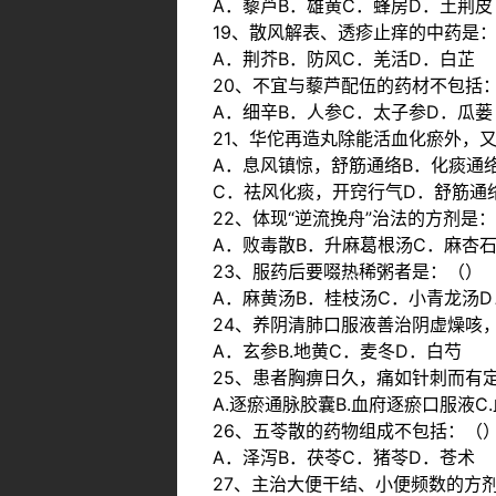
A．藜芦B．雄黄C．蜂房D．土荆皮
19、散风解表、透疹止痒的中药是
A．荆芥B．防风C．羌活D．白芷
20、不宜与藜芦配伍的药材不包括
A．细辛B．人参C．太子参D．瓜蒌
21、华佗再造丸除能活血化瘀外，
A．息风镇惊，舒筋通络B．化痰通
C．祛风化痰，开窍行气D．舒筋通
22、体现“逆流挽舟”治法的方剂是
A．败毒散B．升麻葛根汤C．麻杏
23、服药后要啜热稀粥者是：（）
A．麻黄汤B．桂枝汤C．小青龙汤
24、养阴清肺口服液善治阴虚燥咳
A．玄参B.地黄C．麦冬D．白芍
25、患者胸痹日久，痛如针刺而有
A.逐瘀通脉胶囊B.血府逐瘀口服液C
26、五苓散的药物组成不包括：（
A．泽泻B．茯苓C．猪苓D．苍术
27、主治大便干结、小便频数的方