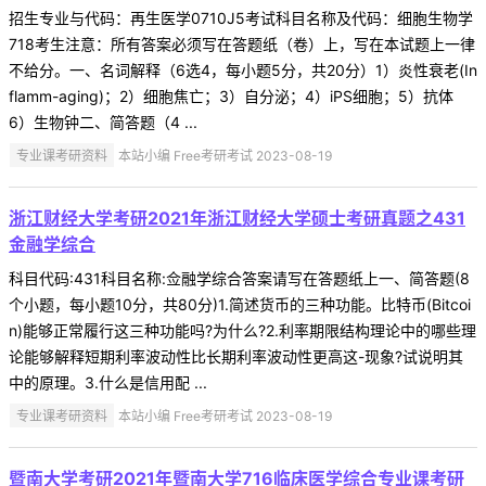
招生专业与代码：再生医学0710J5考试科目名称及代码：细胞生物学
718考生注意：所有答案必须写在答题纸（卷）上，写在本试题上一律
不给分。一、名词解释（6选4，每小题5分，共20分）1）炎性衰老(In
flamm-aging)；2）细胞焦亡；3）自分泌；4）iPS细胞；5）抗体
6）生物钟二、简答题（4 ...
专业课考研资料
本站小编 Free考研考试 2023-08-19
浙江财经大学考研2021年浙江财经大学硕士考研真题之431
金融学综合
科目代码:431科目名称:佥融学综合答案请写在答题纸上一、简答题(8
个小题，每小题10分，共80分)1.简述货币的三种功能。比特币(Bitcoi
n)能够正常履行这三种功能吗?为什么?2.利率期限结构理论中的哪些理
论能够解释短期利率波动性比长期利率波动性更高这-现象?试说明其
中的原理。3.什么是信用配 ...
专业课考研资料
本站小编 Free考研考试 2023-08-19
暨南大学考研2021年暨南大学716临床医学综合专业课考研