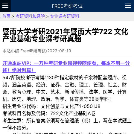
FREE考研考试
首页
>
考研资料和经验
>
专业课考研资料
题库
故事
专题
APP
笔记
论坛
VIP
资料
暨南大学考研2021年暨南大学722 文化
产业基础专业课考研真题
本站小编 Free考研考试/2023-08-19
开通本站VIP：一万种考研专业课视频随便看，每本不到一分
钱！绝对划算！
547所院校考研考博1130种指定教材的千余种配套题库、视
频，涵盖英语、经济、证券、金融、理工、管理、社会、财
会、教育心理、中文、艺术、新闻传播、法学、医学、计算
机、历史、地理、政治、哲学、体育类等28类学科！
招生专业与代码：文化创意与文化产业0501J8
考试科目名称及代码：722文化产业基础A卷
考生注意：所有答案必须写在答题纸（卷）上，写在本试题上
一律不给分。