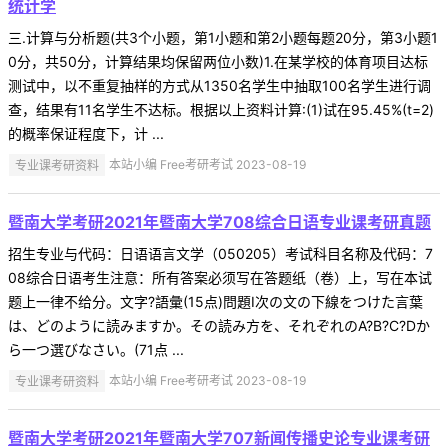
统计学
三.计算与分析题(共3个小题，第1小题和第2小题每题20分，第3小题1
0分，共50分，计算结果均保留两位小数)1.在某学校的体育项目达标
测试中，以不重复抽样的方式从1350名学生中抽取100名学生进行调
查，结果有11名学生不达标。根据以上资料计算:(1)试在95.45%(t=2)
的概率保证程度下，计 ...
专业课考研资料
本站小编 Free考研考试 2023-08-19
暨南大学考研2021年暨南大学708综合日语专业课考研真题
招生专业与代码：日语语言文学（050205）考试科目名称及代码：7
08综合日语考生注意：所有答案必须写在答题纸（卷）上，写在本试
题上一律不给分。文字?語彙(15点)問題Ⅰ次の文の下線をつけた言葉
は、どのように読みますか。その読み方を、それぞれのA?B?C?Dか
ら一つ選びなさい。(71点 ...
专业课考研资料
本站小编 Free考研考试 2023-08-19
暨南大学考研2021年暨南大学707新闻传播史论专业课考研