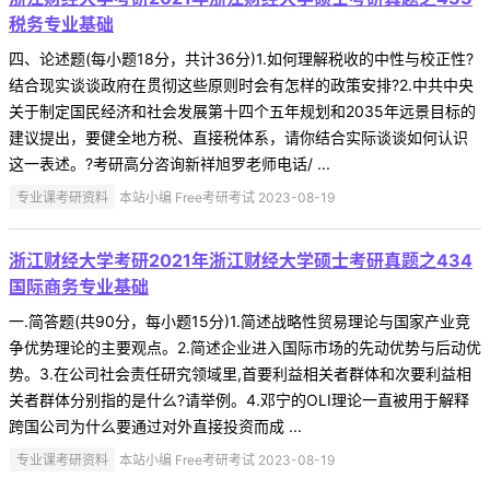
税务专业基础
四、论述题(每小题18分，共计36分)1.如何理解税收的中性与校正性?
结合现实谈谈政府在贯彻这些原则时会有怎样的政策安排?2.中共中央
关于制定国民经济和社会发展第十四个五年规划和2035年远景目标的
建议提出，要健全地方税、直接税体系，请你结合实际谈谈如何认识
这一表述。?考研高分咨询新祥旭罗老师电话/ ...
专业课考研资料
本站小编 Free考研考试 2023-08-19
浙江财经大学考研2021年浙江财经大学硕士考研真题之434
国际商务专业基础
一.简答题(共90分，每小题15分)1.简述战略性贸易理论与国家产业竞
争优势理论的主要观点。2.简述企业进入国际市场的先动优势与后动优
势。3.在公司社会责任研究领域里,首要利益相关者群体和次要利益相
关者群体分别指的是什么?请举例。4.邓宁的OLI理论一直被用于解释
跨国公司为什么要通过对外直接投资而成 ...
专业课考研资料
本站小编 Free考研考试 2023-08-19