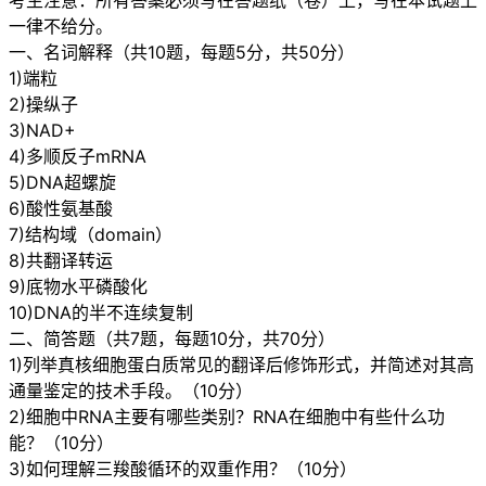
考生注意：所有答案必须写在答题纸（卷）上，写在本试题上
一律不给分。
一、名词解释（共10题，每题5分，共50分）
1)端粒
2)操纵子
3)NAD+
4)多顺反子mRNA
5)DNA超螺旋
6)酸性氨基酸
7)结构域（domain）
8)共翻译转运
9)底物水平磷酸化
10)DNA的半不连续复制
二、简答题（共7题，每题10分，共70分）
1)列举真核细胞蛋白质常见的翻译后修饰形式，并简述对其高
通量鉴定的技术手段。（10分）
2)细胞中RNA主要有哪些类别？RNA在细胞中有些什么功
能？（10分）
3)如何理解三羧酸循环的双重作用？（10分）