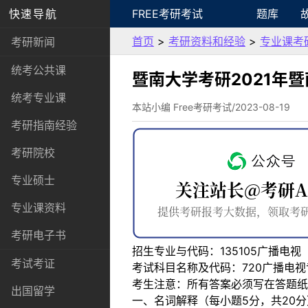
快速导航
FREE考研考试
题库
首页
>
考研资料和经验
>
专业课考
考研新闻
统考公共课
暨南大学考研2021年
统考专业课
本站小编 Free考研考试/2023-08-19
考研指南经验
考研院校
专业硕士
专业课资料
考研电子书
招生专业与代码：135105广播电
考试考证
考试科目名称及代码：720广播电视
考生注意：所有答案必须写在答题纸
出国留学
一、名词解释（每小题5分，共20分