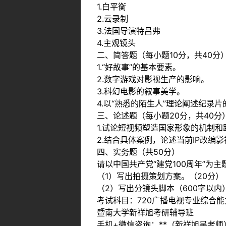
1.白平衡
2.云录制
3.法国导演特吕弗
4.主观镜头
二、简答题（每小题10分，共40分
1.“好故事”的基本要素。
2.数字游戏对影视生产的影响。
3.科幻电影的叙事美学。
4.以“熟悉的陌生人”理论阐述纪录
三、论述题（每小题20分，共40分
1.试论短视频塑造国家形象的机制和
2.结合具体案例，论述当前IP改编
四、实务题（共50分）
请以中国共产党“建党100周年”为
（1）写出拍摄策划方案。（20分）
（2）写出分镜头脚本（600字以内
考试科目：720广播电视专业综合能
暨南大学新祥旭考研辅导班
手机+微信咨询：**（新祥旭吴老师