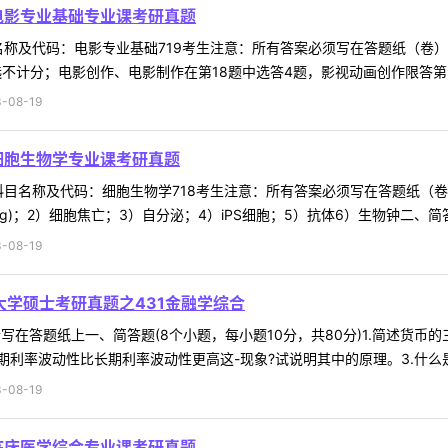
9电影专业基础专业课考研真题
目名称及代码：电影专业基础719考生注意：所有答案必须写在答题纸（卷）
不计分；电影创作、电影制作在第18题中选答4题，影视动画创作限答第9&m
-08-19
8细胞生物学专业课考研真题
试科目名称及代码：细胞生物学718考生注意：所有答案必须写在答题纸（
ging)；2）细胞焦亡；3）自分泌；4）iPS细胞；5）抗体6）生物钟二、简答题
-08-19
大学硕士考研真题之431金融学综合
写在答题纸上一、简答题(8个小题，每小题10分，共80分)1.简述货币的三种
利率波动性比长期利率波动性更高这-现象?试说明其中的原理。3.什么是信
-08-19
6临床医学综合专业课考研真题