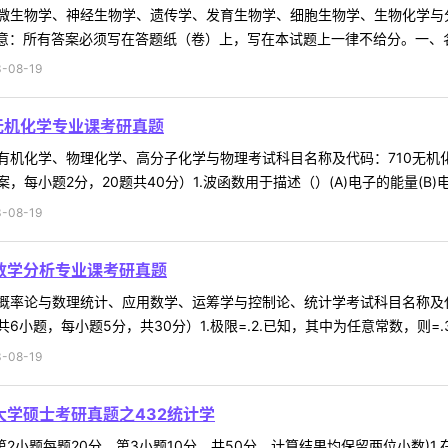
微生物学、神经生物学、遗传学、发育生物学、细胞生物学、生物化学与
意：所有答案必须写在答题纸（卷）上，写在本试题上一律不给分。一、名词解
-08-19
0无机化学专业课考研真题
有机化学、物理化学、高分子化学与物理考试科目名称及代码：710无机
小题2分，20题共40分）1.波函数用于描述（）(A)电子的能量(B)电子在
-08-19
9数学分析专业课考研真题
概率论与数理统计、应用数学、运筹学与控制论、统计学考试科目名称及代
题，每小题5分，共30分）1.极限=.2.已知，其中为任意常数，则=.3.
-08-19
大学硕士考研真题之432统计学
第2小题每题20分，第3小题10分，共50分，计算结果均保留两位小数)