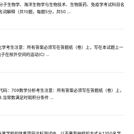
分子生物学、海洋生物学与生物技术、生物医药、免疫学考试科目名
释（共10题，每题5分，共50 ...
化学考生注意：所有答案必须写在答题纸（卷）上，写在本试题上一
核外空间的运动(C) ...
码：709数学分析考生注意：所有答案必须写在答题纸（卷）上，
当常数满足时瑕积分条件 ...
1.在某学校的体育项目达标测试中，以不重复抽样的方式从1350名学