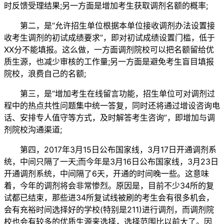
时反馈受理结果;另一方面是增加考生获取调剂名额的概率;
第二，是“允许招生单位根据本单位接收调剂办法设置接
收考生调剂的初试成绩要求”，即对初试成绩设置门槛，低于
XX分不能填报。这么做，一方面调剂院校可以把名额留给优
质生源，也减少审核的工作量;另一方面是避免考生盲目填报
院校，浪费自己的名额;
第三，是“增加考生在线留言功能，招生单位可对调剂过
程中的热点共性问题集中统一答复，同时还将通过增设咨询电
话、安排专人值守等方式，及时解答考生咨询”，即增加与调
剂院校沟通渠道;
第四，2017年3月15日公布国家线，3月17日开通调剂系
统，中间只隔了一天;而今年是3月16日公布国家线，3月23日
开通调剂系统，中间隔了6天，开通的时间晚一些。这意味
着，今年的调剂将会非常惨烈。原因是，目前不少34所的复
试都已结束，那些进34所复试线被刷的考生会有很多机会，
会有充裕时间选择好的学校(特别是211)进行调剂，而调剂院
校也会有较多的优质生源来选择，选择范围比以前大了。因