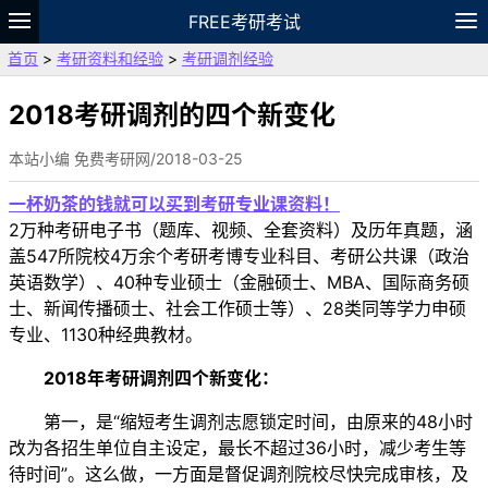
FREE考研考试
首页
>
考研资料和经验
>
考研调剂经验
题库
故事
专题
APP
笔记
论坛
VIP
资料
2018考研调剂的四个新变化
本站小编 免费考研网/2018-03-25
一杯奶茶的钱就可以买到考研专业课资料！
2万种考研电子书（题库、视频、全套资料）及历年真题，涵
盖547所院校4万余个考研考博专业科目、考研公共课（政治
英语数学）、40种专业硕士（金融硕士、MBA、国际商务硕
士、新闻传播硕士、社会工作硕士等）、28类同等学力申硕
专业、1130种经典教材。
2018年考研调剂​四个新变化：
第一，是“缩短考生调剂志愿锁定时间，由原来的48小时
改为各招生单位自主设定，最长不超过36小时，减少考生等
待时间”。这么做，一方面是督促调剂院校尽快完成审核，及