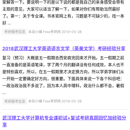
家解答一下。要说明一下的是以下说的都是我自己的亲身感受会带有
主观的意见，大家可以适当了解一下，如果对你们有帮助当然最好
了。第一：关于专业课。书本官网上有，习题是不可缺少的，找一本
好 ...
考研报考信息
本站小编 Free考研网 2019-05-28
2018武汉理工大学英语语言文学（英美文学）考研经验分享
复习（预习）大概是五一假期去西安疯完回来才开始。五一假期之前
一直准备的是英语笔译，学了两个月的翻译没有任何成效，本人也不
是特别喜欢，所以，在五一假期里才决定换方向，所以学弟学妹们从
一开始一定要确定好方向，很重要。下面具体来说一下各个科目吧：
一政治政治我不多说了，因为本人高中理科，政治什么都不会，暑假
...
考研报考信息
本站小编 Free考研网 2019-05-28
武汉理工大学计算机专业课初试+复试考研真题回忆加经验分
享