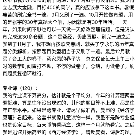
这本书我完完整整的刷了两遍，心里对数学再没怕过。我觉得
立志武大金融，目标400的同学，真的应该拿下这本书。暑假
痛苦的刷完全书一遍，9月又刷了一遍。10月开始做真题，用
的是张宇的30年真题大全解，原因就是有30年哈哈。一天一
年，如果时间不够也可以一天做一天修改整理错题，但是请认
真完成这30多套题，这个是圣经，毋庸置疑。刷完一遍之后
就到了11月了，我不想再按照套卷刷，就买了李永乐的历年真
题分类解析，按照题目类型相当于又刷了一遍。最后12月就
买了合工大的卷子，汤家凤的卷子等，总之保证每天上午三小
时的数学时间雷打不动，不停的做卷子，总结，再做卷子，刷
真题反复循环就行。
专业课（120）：
我的专业课不算高分，估计就是个平均分。今年的计算题两套
题挺难，算是往年没出现过的，其他的题目算不上难，都是往
年正常水平。如果是跨专业，请尽早做准备，曼昆的《经济学
原理》看起来。这套书就像儿童读物一样，我虽不是跨专业但
也是设定目标，每天睡前看两章，这样一个月就能看完。之后
就是迅速开始高老的《西方经济学》，请反复看，课后习题，