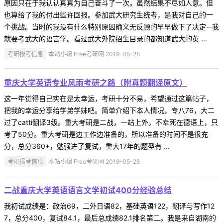
原因只在于我认认真真为自己奋斗了一次。虽然结果不尽如人意。但
也算给了我的付出些许回报。参加武大研究生统考，是我对自己的一
个挑战。当时的我没有什么特别原因确义无反顾的早早做下了决定--我
就要考武大的语言学。看过武大外院招生目录的都知道武大的英 ...
考研报考信息
本站小编 Free考研网 2019-05-28
重庆大学英语专业风雨考研之路（附真题翻译原文）
这一年觉得自己实在是太幸运，考研十分不易，希望通过这篇帖子，
把我的幸运分享给学弟学妹吧。简单介绍下本人情况，专八76，大二
过了catti翻译3级。重大考研是二战，一站上外，不幸死在德语上，只
考了50分。重大考研是边工作边准备的，所以准备的时间不是很充
分，总分360+，勉强进了复试，重大17年的题型有 ...
考研报考信息
本站小编 Free考研网 2019-05-28
二战重庆大学英语语言文学初试400分经验总结
我初试成绩是：政治69，二外日语82，基础英语122，翻译与写作12
7，总分400，复试84.1，最后总成绩82.1排名第二。我是来自湖南的