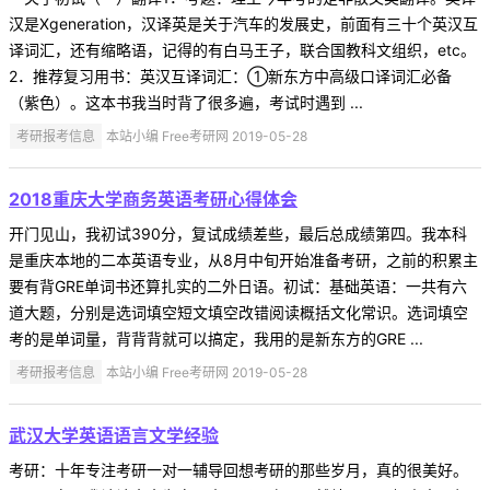
汉是Xgeneration，汉译英是关于汽车的发展史，前面有三十个英汉互
译词汇，还有缩略语，记得的有白马王子，联合国教科文组织，etc。
2．推荐复习用书：英汉互译词汇：①新东方中高级口译词汇必备
（紫色）。这本书我当时背了很多遍，考试时遇到 ...
考研报考信息
本站小编 Free考研网 2019-05-28
2018重庆大学商务英语考研心得体会
开门见山，我初试390分，复试成绩差些，最后总成绩第四。我本科
是重庆本地的二本英语专业，从8月中旬开始准备考研，之前的积累主
要有背GRE单词书还算扎实的二外日语。初试：基础英语：一共有六
道大题，分别是选词填空短文填空改错阅读概括文化常识。选词填空
考的是单词量，背背背就可以搞定，我用的是新东方的GRE ...
考研报考信息
本站小编 Free考研网 2019-05-28
武汉大学英语语言文学经验
考研：十年专注考研一对一辅导回想考研的那些岁月，真的很美好。