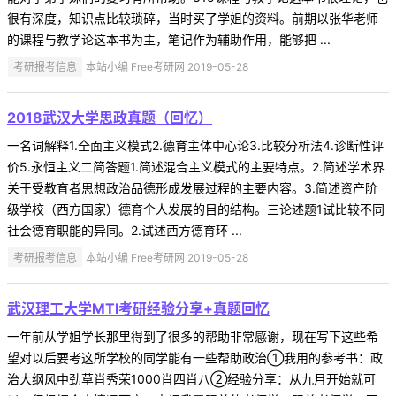
很有深度，知识点比较琐碎，当时买了学姐的资料。前期以张华老师
的课程与教学论这本书为主，笔记作为辅助作用，能够把 ...
考研报考信息
本站小编 Free考研网 2019-05-28
2018武汉大学思政真题（回忆）
一名词解释1.全面主义模式2.德育主体中心论3.比较分析法4.诊断性评
价5.永恒主义二简答题1.简述混合主义模式的主要特点。2.简述学术界
关于受教育者思想政治品德形成发展过程的主要内容。3.简述资产阶
级学校（西方国家）德育个人发展的目的结构。三论述题1试比较不同
社会德育职能的异同。2.试述西方德育环 ...
考研报考信息
本站小编 Free考研网 2019-05-28
武汉理工大学MTI考研经验分享+真题回忆
一年前从学姐学长那里得到了很多的帮助非常感谢，现在写下这些希
望对以后要考这所学校的同学能有一些帮助政治①我用的参考书：政
治大纲风中劲草肖秀荣1000肖四肖八②经验分享：从九月开始就可