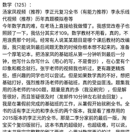
数学（125）：
汤家凤视频（推荐）李正元复习全书（有能力推荐）李永乐线
代视频（推荐）历年真题模拟卷等
今年数学真的难，在考场上直接给我做懵了。我感觉改卷子也
照顾了一下，我估分其实才109。数学教材不用看，真的，不
用浪费那个时间。经常有人说某某题目是哪个课后教材的改编
版，我只能说到最后阅题无数的时候你根本想不起来的。准备
一个厚笔记本，把汤家凤的基础班从第一分钟听到最后一分
钟，他写什么你写什么（用心的写，不是誊抄），在心里有个
印象和概念就行。张宇老师的视频我也听过，更有趣更精炼
些，感兴趣的同学也可以尝试。但是如果数学真的不好，想把
基础打好，强烈推荐汤老师的基础班，真的受益匪浅。题集我
用的汤老师的1800题，题量是真的多（我没刷完），但是解
答很好，而且答疑很及时（发邮件10分钟左右就会回复）。
我是在暑假前完成的基础班的工作，从暑假开始就刷全书。全
书的话有李正元的和李永乐的两个版本，我是看了推荐用的
2015版本的李正元的全书，那是二李分家前的最后一版，淘
宝买个复印版就行。这本书真的超级好，也超级难，可以说，