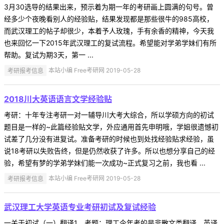
3月30选导的结果出来，预示着为期一年的考研画上圆满的句号。曾
经多少个夜晚看别人的经验贴，结果发现都是那些很牛的985高校，
而武汉理工的帖子却很少，本着予人玫瑰，手有余香的精神，今天我
也来回忆一下2015年武汉理工的复试流程。希望能对学弟学妹们有所
帮助。复试为期3天，第一 ...
考研报考信息
本站小编 Free考研网 2019-05-28
2018川大英语语言文学经验贴
考研：十年专注考研一对一辅导川大考大综合，所以学硕方向的初试
题目是一样的~此篇经验贴文学，外应通用首先申明哦，学姐很遗憾初
试差了几分没有进复试。准备考研的时候也到处找经验贴求经验，虽
说18考研以失败告终，但是仍然收获了许多。所以也想分享自己的经
验，希望有梦的学弟学妹们能一次成功~正式复习之前，我也看 ...
考研报考信息
本站小编 Free考研网 2019-05-28
武汉理工大学英语专业考研初试及复试经验
一关于初试（一）翻译1．考题：理工今年考的是非散文类翻译。英译