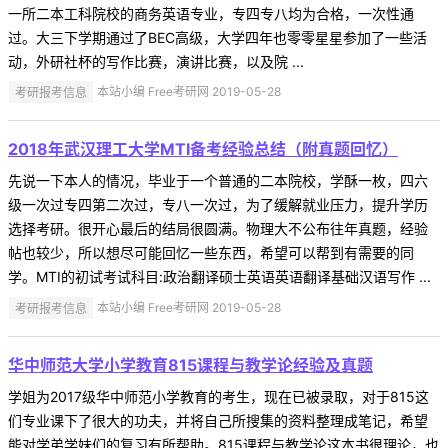
一所二本工科院校的商务英语专业，专四专八均为合格，一次性通
过。大三下学期通过了BEC高级，大学四年也零零星星参加了一些活
动，外研社杯的写作比赛，演讲比赛，以及院 ...
考研报考信息
本站小编 Free考研网 2019-05-28
2018年武汉理工大学MTI备考经验总结（附真题回忆）
先说一下本人的情况，毕业于一个普通的二本院校，学酥一枚，四六
级一次过专四第二次过，专八一次过，为了缓解就业压力，提升学历
选择考研。很开心最后的结局很圆满。物理大不公布往年真题，经验
帖也较少，所以想尽可能回忆一些东西，希望可以帮到有需要的同
学。MTI的初试考试科目:政治翻译硕士英语英语翻译基础汉语写作 ...
考研报考信息
本站小编 Free考研网 2019-05-28
华中师范大学小学教育815课程与教学论经验及真题
学姐为2017级华中师范小学教育的考生，现在已被录取，对于815这
们专业课下了很大的功夫，并将自己所搜集的资料整理成笔记，希望
能对学弟学妹们的复习有所帮助。815课程与教学论这本书很理论，也