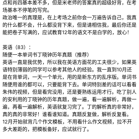
点和肖四基本差不多，但是米老师的答案真的超级好背，在考
场基本不停笔的写完。
政治唯一的真理是，在上考场之前你会一万遍告诉自己，我真
的什么都不会，什么都没背下来，但是请相信我，最后你还是
能把卷子写满的，应试教育12年的语文不是白学的，放心！
英语（83）：
随便一本单词书丁晓钟历年真题（推荐）
英语一直是我优势，所以我在英语方面花的工夫很少，如果英
语特别薄弱的同学可以参考其他人的经验。我一直到10月还
是在背单词，一天一个单元，用的是新东方的乱序版。单词书
随便用谁的都可以，只要能背下去。单词特别差的话可以看看
朱伟的视频，但是看完没用，还是要熟练运用才行。吃了别人
的安利用的丁晓钟的历年真题，做一遍，看一遍解析，再做一
遍，再看一遍解析，英语就复习完了。丁的解析真的非常好，
真的真的非常好！谁看谁知道。真题反复做，解析反复看。
12月开始就背几个作文模板，不用看什么作文视频，拉不开
多大差距的，把模板备好，应试就行了。