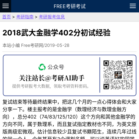
FREE考研考试
首页
>
考研指南
>
考研报考信息
题库
故事
专题
APP
笔记
论坛
VIP
资料
2018武大金融学402分初试经验
本站小编 Free考研网/2019-05-28
复试结束等待最终结果中，把这几个月的一点心得体会和大家
分享一下。楼主报考的是金融学（数理经济与数理金融方
向），总分402（74/83/125/120）这个方向和其他金融学的
方向不同，属于数理系，而且复试指定教材也不同，为英文原
版高级宏微观。估计信息较少且复试书籍陌生，连续几年过线