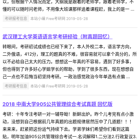
以，但根据个人情况而定，大纲我是跟着的老师学，跟着老师学，不
懂的可以随时问老师，不用像大班课那样追着课程赶，我上的是一 ...
考研报考信息
本站小编 Free考研网 2019-05-28
武汉理工大学英语语言学考研经验（附真题回忆）
转眼间，考研初试成绩也已经下来了，本人外校二本，语言学方向，
二外俄语，412分，理工的题真的不难，很容易就可以拿个高分的，所
以不必给自己太大的压力。想想这一年真的不容易，遇到了好多事，
但也得到了许多好心学姐学长的帮助，学到了很多东西，现在想想自
己一点也不后悔当初坚持考研。一政治感觉政治今年单选有点偏 ...
考研报考信息
本站小编 Free考研网 2019-05-28
2018 中南大学905公共管理综合考试真题 回忆版
考研：十年专注考研一对一辅导呦！新鲜出炉。昨个儿考完有点小激
动，没想到自己根据前几年真题的出题规律居然压中了几道题！！！
来来来，赶紧把这份运气持续下去。学弟学妹们希望你们看到这篇
贴，明年加油905公共管理综合考试一.名词解释1.二分法2.行政复议3.