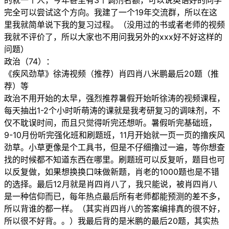
的就一个人，今年甚至有3个调剂名额，可以说英语好的同学
完全可以尝试这个方向。我建了一个19年交流群，所以在这
里我就简单说下我的复习过程。（没用过的书或者老师的视频
我就不评价了，所以大家也不用问我另外的xxx好不好这样的
问题）
政治（74）：
《疾风劲草》徐涛视频（推荐）肖四肖八米鹏最后20题（推
荐）等
政治不用开始的太早，强烈推荐暑假开始听徐涛的视频课程，
每天抽出1-2个小时听萌涛的课就是我考研复习的调味剂，不
仅不耽误时间，而且只觉得听完还想听。暑假听完基础班，
9-10月份听完强化班和刷题班，11月开始就一页一页的撸疾风
劲草。小草更像是个工具书，但是不仔细撸过一遍，等你想查
找的时候都不知道东西在哪里。刷题班可以反复听，题目也可
以反复做，如果想换换口味做新题，肖老的1000题也是不错
的选择。最后12月就是肖四肖八了，我只能说，被肖四肖八
是一种信仰而已，每年热点最后所有老师都能预测的差不多，
所以背谁的都一样。（其实肖四肖八的答案编排真的很不好，
所以很不好背。。）我最后背的是米鹏的最后20题，其实热