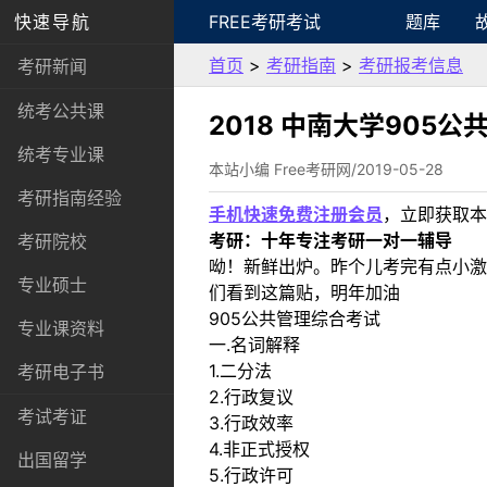
快速导航
FREE考研考试
题库
首页
>
考研指南
>
考研报考信息
考研新闻
统考公共课
2018 中南大学905
统考专业课
本站小编 Free考研网/2019-05-28
考研指南经验
手机快速免费注册会员
，立即获取本
考研：十年专注考研一对一辅导
考研院校
呦！新鲜出炉。昨个儿考完有点小激
专业硕士
们看到这篇贴，明年加油
905公共管理综合考试
专业课资料
一.名词解释
1.二分法
考研电子书
2.行政复议
考试考证
3.行政效率
4.非正式授权
出国留学
5.行政许可