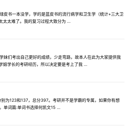
但是绿皮书一本没学，学的是蓝皮书的流行病学和卫生学（统计+三大卫
太难了。我的复习过程大致分为 ...
弟学妹们考出自己更好的成绩，少走弯路，故本人在此为大家提供我
学长的考研经历，所以决定要是考上了我 ...
为123和137，总分397。考研并不是学霸的专属，如果你有想
篇:单词书选择何凯文15 ...