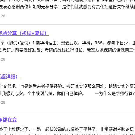
衷心感谢两位师姐的无私分享！是你们让我感到有责任把这份关怀继续传递
-28
经验分享（初试+复试）
分享（初试+复试）1.选华科理由：想去武汉，华科，985，参考书目少
.考研之前要做好准备：考研的战线拉得很长，我室友她保研的话就两三个月
-28
（超详细）
个交代吧，也是给后来者提供经验。考研其实没那么困难，踏踏实实的复
让我感到心安。个中酸甜苦辣，你们自己体验。 一为什么是华师行管? 
-28
年都在变
终于尘埃落定了，一路上起伏波动的心情终于平静了。非常感谢考验论坛