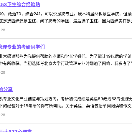
353卫生综合经验贴
69，政治70，综合241。可以说是跨专业。我本科虽然也是医学院，
是选西综还是卫综，问了跨考的学姐，最后选了卫综，因为西综实在是太太
-28
政管理专业的考研同学们
非常感谢那些为我提供帮助的老师和学长学姐们。为了能让19以后的学
有所收获。当初选择考北京大学行政管理专业时翻遍了网络，我参考了学姐
-28
验分享
专业文化产业创意与策划方向。考研初试成绩是英语69政治68专业课分别
的经验对于18考研的你有所帮助。关于英语：英语包括单词阅读和作文。单词
-28
西大677心理学