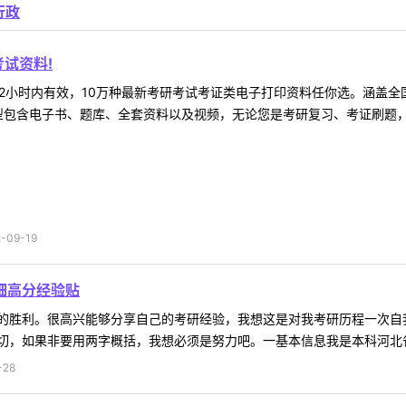
行政
试资料!
2小时内有效，10万种最新考研考试考证类电子打印资料任你选。涵盖全国
型包含电子书、题库、全套资料以及视频，无论您是考研复习、考证刷题，还
09-19
细高分经验贴
的胜利。很高兴能够分享自己的考研经验，我想这是对我考研历程一次自
，如果非要用两字概括，我想必须是努力吧。一基本信息我是本科河北省普
-28