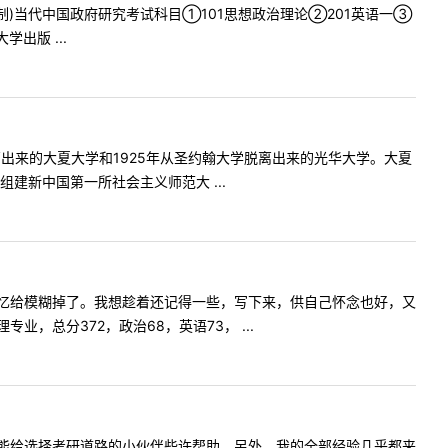
全日制)当代中国政府研究考试科目①101思想政治理论②201英语一③
出版 ...
出来的大夏大学和1925年从圣约翰大学脱离出来的光华大学。大夏
建新中国第一所社会主义师范大 ...
忆给模糊掉了。我想趁着还记得一些，写下来，供自己怀念也好，又
总分372，政治68，英语73， ...
能给选择考研道路的小伙伴些许帮助。另外，我的全部经验几乎都来