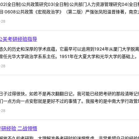
研究02(全日制)公共政策研究03(全日制)公共部门人力资源管理研究04(
目:0608公共政策《宏观政治学》（第二版）严强张凤阳温晋锋著，南京大学
-28
公关考研经验指导
久的历史和深厚的学术底蕴，它最早可以追溯到1924年从厦门大学脱离
任光华大学政治学系系主任。1951年在大夏大学和光华大学的基础上，组
-28
日子过得很快，如若不是再次翻翻日记，我可能已经把考研的那段清晰记
一点方向一点安慰就是更好不过的事情了。我报考的是中南大学行政管理专业，
-28
研经验 二战领悟
解放不久的考研狗，太理解准备考研时的迷惘焦虑，非常希望自己的经验