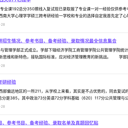
1专业课192总分350擦线入复试现已录取报了专业课一对一经验仅供
南大学心理学学硕三跨考研经验一学校和专业的选择自定我首先定了心理学
-28
考研招生情况、参考书目、备考经验、录取情况最全信息集合
济与管理学部正式成立。学部下辖经济学院工商管理学院公共管理学院统
新思维和新特色，接轨国际标准，应对经济管理教育的新挑战。 学部建立
-28
考研经验
部偏远地区的一所211，从学校上来看，其实是不占优势的，同去复试的
是385，其中政治73分英语72分学科基础（620）117分公共管理与公共政
-28
科目、参考书目、备考经验、录取名单及真题回忆贴