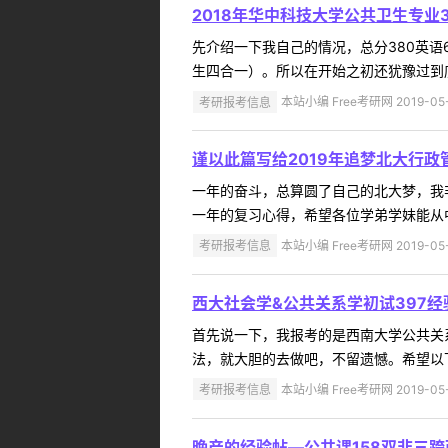
2018年华中科技大学公共卫生专业
先介绍一下我自己的情况，总分380英语
生四合一）。所以在开始之初还犹豫过到底
考研报考信息
本站小编 Free考研网 2019-05
谨以此篇写给2019年追梦北大行
一年的奋斗，总算圆了自己的北大梦，我
一年的复习心得，希望各位学弟学妹能从中
考研报考信息
本站小编 Free考研网 2019-05
西大社会学&公共关系学初试397经
首先说一下，我报考的是西南大学公共关系
法，就大胆的去做吧，不留遗憾。希望以下
考研报考信息
本站小编 Free考研网 2019-05
晚产的经验帖—公共课158双非三跨