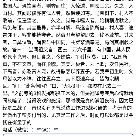
欺国人。遇饮食者，则奔而往；人惊遁，则啜其余。久之，入
山村。其间形貌亦有似人者，然褴缕如丐。马息树下，村人不
敢前，但遥望之。 久之，觉马非噬人者，始稍稍近就之。
马笑与语。其言虽异，亦半可解。马遂自陈所自。村人喜，遍
告邻里，客非能搏噬者。然奇丑者望望即去，终不敢前。其来
者，口鼻位置，尚皆与中国同。共罗浆酒奉马。马问其相骇之
故。答曰：“尝闻祖父言：西去二万六千里，有中国，其人民
形象率诡异。但耳食之，今始信。”问其何贫。曰：“我国所
重，不在文章，而在形貌。其美之极者，为上卿；次任民社；
下焉者，亦邀贵人宠，故得鼎烹以养妻子。若我辈初生时，父
母皆以为不祥，往往置弃之；其不忍遽弃者，皆为宗嗣
耳。”问：“此名何国？”曰：“大罗剎国。都城在北去三十
里。”之前考的3科发挥都挺正常的，但是翻译考完后心情就瞬
间灰暗了，觉得没戏的感觉，那时候是真的满沮丧的，因为已
经是二战了，再也没有勇气说边工作边3战考研的，考研真的
是做出了蛮多付出的，尤其是工作之后，时间可以说都是以金
钱在衡量了的
电话（微信）：**QQ：**