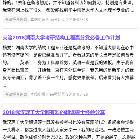
静的。1去年在备考初期，并不知道各科该如何复习，特别是专业课。
我曾在网上找了很久，都没能找到华中师范大学人文地理学专业的 ...
考研报考信息
本站小编 Free考研网 2019-05-28
交流2018湖南大学考研结构工程高分党必备工作计划
摘要：湖南大学的结构工程专业还是挺难考的，不知道大家现在心中
还有没有疑问，是否已经准备好了。看看过来的学长当年是如何备考
的。 英语 身为工科屌丝男，英语一直是我的短板。由于我自
身基础比较差，一开始我一直在背外语单词。我先用的是新东方的绿
皮考研词汇，背了差不多一个月，感觉效果很差。后来看到有人推荐
...
考研报考信息
本站小编 Free考研网 2019-05-28
2018武汉理工大学超有料的翻译硕士经验分享
武汉理工大学翻译硕士既没有参考书也没有真题所以准备起来会觉得
一头雾水，都是过来人就给大家分享一下我的经验吧。一政治楼主两
次考试，政治成绩分别为7572。政治这种东西，开始的越早，忘得越