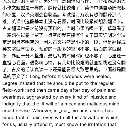
人文知识的习题册。另外一门是翻译和写作，写作和雅思的大
小作文题型是一样的，翻译就比较难了，英译中选自汤姆叔叔
的小屋，汉译英则选自聊斋。考试是万万没有想到翻译那么
难，英译中选段基本上没有看懂，时间比较紧就胡乱翻译下。
古文翻译也是之前没有预料的，当时心里咯噔一下，草草看了
一遍题在试卷上留了一点空间就直接写作文了事实证明这个决
定是相当不明智的，因为古文虽然是小小的一段，但是翻译成
英文字就有蛮多，预留的一版多的空间不够，后面的字就很
挤，卷面十分不整洁，最后写的时候时间也不够了，心里还一
直担心卷面，很影响心情，有几句比较难的就直接跳过没有翻
了，古文的话认真读一下还是能看懂大致意思的。下面就是翻
译的原文了：Long before his wounds were healed,
Legree insisted that he should be put to the regular
field-work; and then came day after day of pain and
weariness, aggravated by every kind of injustice and
indignity that the ill-will of a mean and malicious mind
could devise. Whoever, in _our_ circumstances, has
made trial of pain, even with all the alleviations which,
for us, usually attend it, must know the irritation that