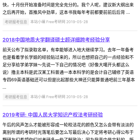
快，十月份开始准备时间是完全充分的。我个人呢，建议新大纲出来
之后再开始，首推风中劲草，这本书我每年考前都要前前后后背 ...
考研报考信息
本站小编 Free考研网 2019-05-28
2018中国地质大学翻译硕士超详细跨考经验分享
前天公布了拟录取名单，有幸能够进入地大继续学习。去年一年备考
也是看着学长学姐的经验贴过来的，所以也想把自己的一点经验和不
足分享给学弟学妹～先说一下自己的情况吧（好像大噶开头都这么
说）撸主本科是武汉某工科普通一本本科学的是会计自己辅修了英语
专四69英语基础还可以但是比起那些大神还只能算普通吧前三年基本
...
考研报考信息
本站小编 Free考研网 2019-05-28
2019考研: 中国人民大学知识产权法考研经验
午后的风声怎么才能被形容成一轮皎洁花的颜色又怎么会带有淡淡的
离别所谓的考研时光落笔后要怎么写最后决心下定将考研心得公布于
野研友们希望你们对考研多一些了解政治：因为我高中是文科的，所