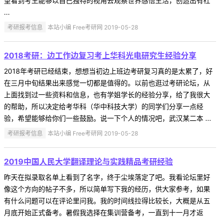
望看到考生能够以自己独特的视角去观察世界感悟生活，创造出有社
...
考研报考信息
本站小编 Free考研网 2019-05-28
2018考研：边工作边复习考上华科光电研究生经验分享
2018年考研已经结束，想想当初边上班边考研复习真的是太累了，好
在三月中旬结果出来感觉一切都是值得的。以前也逛过考研论坛，从
上面找到过一些资料和信息，也有学姐学长的经验分享，给了我很大
的帮助，所以决定给考华科（华中科技大学）的同学们分享一点经
验，希望能够给你们一些鼓励。说一下个人的情况吧，武汉某二本 ...
考研报考信息
本站小编 Free考研网 2019-05-28
2019中国人民大学翻译理论与实践精品考研经验
昨天在拟录取名单上看到了名字，终于尘埃落定了吧。我看论坛里好
像这个方向的帖子不多，所以简单写下我的经历，供大家参考，如果
有什么问题可以在评论里问我。我的时间线拉得比较长，大概是从五
月底开始正式备考。暑假我选择在集训营备考，一直到十一月才返