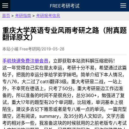
FREE考研考试
首页
>
考研指南
>
考研报考信息
题库
故事
专题
APP
笔记
论坛
VIP
资料
重庆大学英语专业风雨考研之路（附真题
翻译原文）
本站小编 Free考研网/2019-05-28
手机快速免费注册会员
，立即获取本站资料解压缩密码！
这一年觉得自己实在是太幸运，考研十分不易，希望通过这篇
帖子，把我的幸运分享给学弟学妹吧。简单介绍下本人情况，
专八76，大二过了catti翻译3级。重大考研是二战，一站上
外，不幸死在德语上，只考了50分。重大考研是边工作边准
备的，所以准备的时间不是很充分，总分360+，勉强进了复
试，重大17年的题型有20个单词题，比较难，单词基本上很
陌生，建议多去记下雅思或者是专八难一点的单词。一篇完型
填空，还有阅读，summary，及35分的人文知识，文学方面
考的相对多一些，我准备这块的时候就用的之前老版专八考试