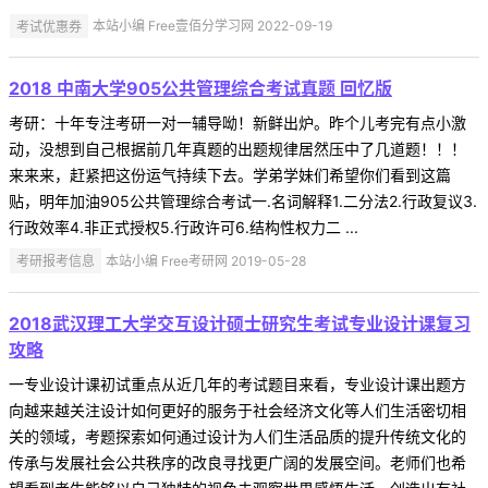
考试优惠券
本站小编 Free壹佰分学习网 2022-09-19
2018 中南大学905公共管理综合考试真题 回忆版
考研：十年专注考研一对一辅导呦！新鲜出炉。昨个儿考完有点小激
动，没想到自己根据前几年真题的出题规律居然压中了几道题！！！
来来来，赶紧把这份运气持续下去。学弟学妹们希望你们看到这篇
贴，明年加油905公共管理综合考试一.名词解释1.二分法2.行政复议3.
行政效率4.非正式授权5.行政许可6.结构性权力二 ...
考研报考信息
本站小编 Free考研网 2019-05-28
2018武汉理工大学交互设计硕士研究生考试专业设计课复习
攻略
一专业设计课初试重点从近几年的考试题目来看，专业设计课出题方
向越来越关注设计如何更好的服务于社会经济文化等人们生活密切相
关的领域，考题探索如何通过设计为人们生活品质的提升传统文化的
传承与发展社会公共秩序的改良寻找更广阔的发展空间。老师们也希