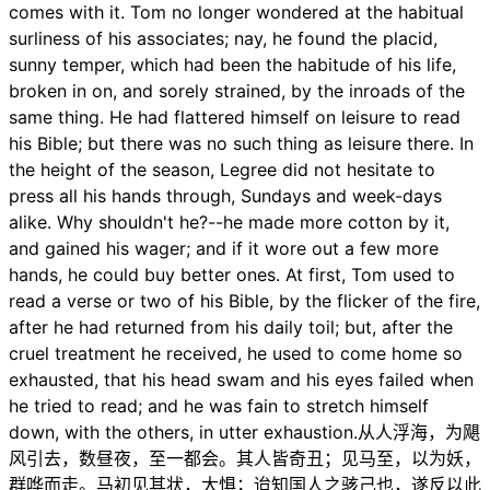
comes with it. Tom no longer wondered at the habitual
surliness of his associates; nay, he found the placid,
sunny temper, which had been the habitude of his life,
broken in on, and sorely strained, by the inroads of the
same thing. He had flattered himself on leisure to read
his Bible; but there was no such thing as leisure there. In
the height of the season, Legree did not hesitate to
press all his hands through, Sundays and week-days
alike. Why shouldn't he?--he made more cotton by it,
and gained his wager; and if it wore out a few more
hands, he could buy better ones. At first, Tom used to
read a verse or two of his Bible, by the flicker of the fire,
after he had returned from his daily toil; but, after the
cruel treatment he received, he used to come home so
exhausted, that his head swam and his eyes failed when
he tried to read; and he was fain to stretch himself
down, with the others, in utter exhaustion.从人浮海，为飓
风引去，数昼夜，至一都会。其人皆奇丑；见马至，以为妖，
群哗而走。马初见其状，大惧；迨知国人之骇己也，遂反以此