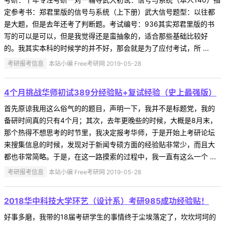
定参考书：郑君里版的信号与系统（上下册）武大信号题型：以往都
是大题，但是去年还考了判断题。考试编号：936其实郑君里版的书
写的可以是可以，但是我觉得还是蛮抽象的，适合那些基础比较好
的。我其实本科的时候学的并不好，那会就是为了应付考试，所 ...
考研报考信息
本站小编 Free考研网 2019-05-28
4个月挑战华师初试389分经验贴+复试经验（史上最强版）
首先原谅我用这么俗气的的题目，声明一下，我并不是标题党，我的
备研时间真的只有4个月；其次，去年更晚些的时候，大概是8月末，
那个热得不想思考的时节里，我决定报考华师，于是开始上考研论坛
来搜集信息的时候，发现对于新闻专硕方面的经验贴非常少，而且大
都也非常简略。于是，在这一路摸索的过程中，我一直有这么一个 ...
考研报考信息
本站小编 Free考研网 2019-05-28
2018华中科技大学环艺（设计系）考研985成功经验贴！
好事多磨，我带的18届考研学生的事情终于尘埃落定了，坎坎坷坷的