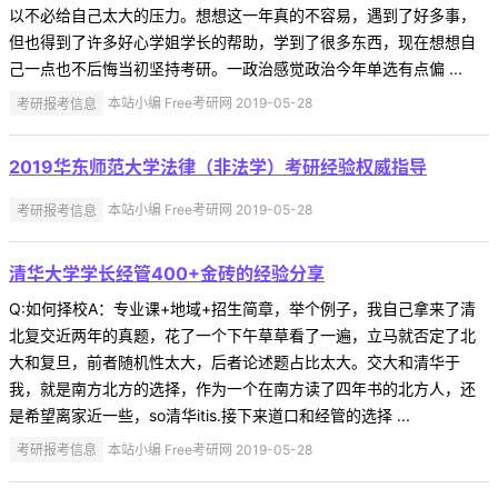
以不必给自己太大的压力。想想这一年真的不容易，遇到了好多事，
但也得到了许多好心学姐学长的帮助，学到了很多东西，现在想想自
己一点也不后悔当初坚持考研。一政治感觉政治今年单选有点偏 ...
考研报考信息
本站小编 Free考研网 2019-05-28
2019华东师范大学法律（非法学）考研经验权威指导
考研报考信息
本站小编 Free考研网 2019-05-28
清华大学学长经管400+金砖的经验分享
Q:如何择校A：专业课+地域+招生简章，举个例子，我自己拿来了清
北复交近两年的真题，花了一个下午草草看了一遍，立马就否定了北
大和复旦，前者随机性太大，后者论述题占比太大。交大和清华于
我，就是南方北方的选择，作为一个在南方读了四年书的北方人，还
是希望离家近一些，so清华itis.接下来道口和经管的选择 ...
考研报考信息
本站小编 Free考研网 2019-05-28