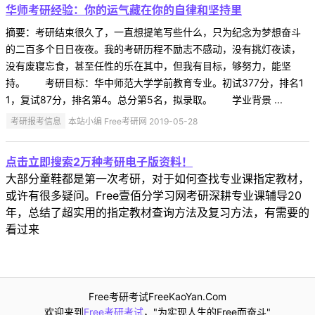
华师考研经验：你的运气藏在你的自律和坚持里
摘要：考研结束很久了，一直想提笔写些什么，只为纪念为梦想奋斗
的二百多个日日夜夜。我的考研历程不励志不感动，没有挑灯夜读，
没有废寝忘食，甚至任性的乐在其中，但我有目标，够努力，能坚
持。 考研目标：华中师范大学学前教育专业。初试377分，排名1
1，复试87分，排名第4。总分第5名，拟录取。 学业背景 ...
考研报考信息
本站小编 Free考研网 2019-05-28
点击立即搜索2万种考研电子版资料！
大部分童鞋都是第一次考研，对于如何查找专业课指定教材，
或许有很多疑问。Free壹佰分学习网考研深耕专业课辅导20
年，总结了超实用的指定教材查询方法及复习方法，有需要的
看过来
Free考研考试FreeKaoYan.Com
欢迎来到
Free考研考试
，"为实现人生的Free而奋斗"