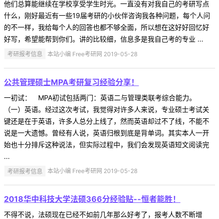
他们总算能继续在学校享受学生时光。一直没有对我自己的考研写点
什么，刚好最近有一些19届考研的小伙伴咨询我各种问题，每个人问
的不一样，我给每个人的回答也都不够全面，所以想在这好好回忆好
好写，希望能帮到你们。讲的比较细，信息多是我自己考的专业 ...
考研报考信息
本站小编 Free考研网 2019-05-28
公共管理硕士MPA考研复习经验分享！
一初试： MPA初试包括两门：英语二与管理类联考综合能力。
（一）英语。经过这次考试，我觉得对许多人来说，专业硕士考试关
键还是在于英语，许多人总分上线了，然而英语却过不了线，不能不
说是一大遗憾。曾经有人说，英语归根到底是背单词。其实本人一开
始也十分排斥这种说法，但实际过程中，我们会发现英语短文阅读完
...
考研报考信息
本站小编 Free考研网 2019-05-28
2018华中科技大学法硕366分经验贴--恒者能胜！
不得不说，法硕现在已经不如前几年那么好考了，报考人数不断增