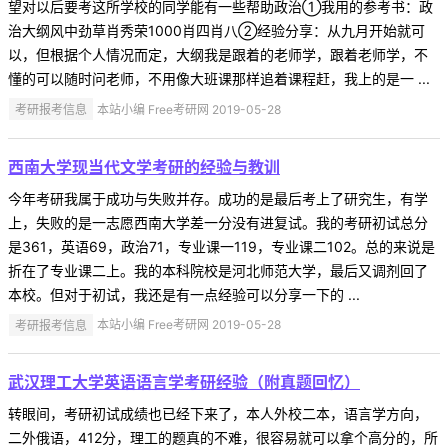
望对以后要考这所学校的同学能有一些帮助政治①我用的参考书：政
治大纲风中劲草肖秀荣1000肖四肖八②经验分享：从九月开始就可
以，但根据个人情况而定，大纲我是跟着的老师学，跟着老师学，不
懂的可以随时问老师，不用像大班课那样追着课程赶，我上的是一 ...
考研报考信息
本站小编 Free考研网 2019-05-28
西南大学现当代文学考研的经验与教训
今年考研我属于成功与失败并存。成功的是最后考上了研究生，有学
上，失败的是一志愿西南大学差一分没有进复试。我的考研初试总分
是361，英语69，政治71，专业课一119，专业课二102。总的来说是
折在了专业课二上。我的本科院校是河北师范大学，最后又调剂回了
本校。但对于初试，我还是有一点经验可以分享一下的 ...
考研报考信息
本站小编 Free考研网 2019-05-28
武汉理工大学英语语言学考研经验（附真题回忆）
转眼间，考研初试成绩也已经下来了，本人外校二本，语言学方向，
二外俄语，412分，理工的题真的不难，很容易就可以拿个高分的，所