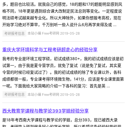
多，题目也比较活。就我自己的感觉，18的题和17的题能明显感到风
格不同，18年更是遇到综合课大改制定民法总则等变化。一定程度说
明法硕考试越来越专业化。所以大神除外，如果你想报考高校，现在
开始学习绝对不算早，千万别听一些人说什么6月再学来得及或 ...
考研报考信息
本站小编 Free考研网 2019-05-28
重庆大学环境科学与工程考研超走心的经验分享
我考的专业是环境工程学硕，初试成绩380+，我的初试成绩应该是初
试第一，由于我是夏令营学员，就免了复试（说是免了复试，其实夏
令营的时候已经复试过了）。我的初试成绩的除了专业课以外，各科
成绩都很一般，专业课考得环境微生物，141分，应该是专业课里面第
一呢。下面我给大家简略的介绍一下各科的复习：首先是英 ...
考研报考信息
本站小编 Free考研网 2019-05-28
西大教育学课程与教学论393学姐经验分享
是18年考西南大学课程与教学论的学姐，总分393，现已被西大录
取。考研路上碰到很多好心的学长学姐，所以希望这条经验帖能给现