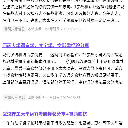
在也许还有些迷茫的你们提供一些方向。1学校和专业选择问题也许现
在有些人对于选择西大还有些犹豫，可能因为总分太高，竞争太大，
怕自己考不上。确实，大家在选择学校和专业的时候一定要考虑 ...
考研报考信息
本站小编 Free考研网 2019-05-28
西南大学语言学，文字学，文献学经验分享
现代汉语和语言学纲要 这两门比较基础，把学校考研大纲上指定
的教材掌握牢固就基本够用了。 ①现代汉语部分上下两册课本共
五章，最后一章修辞部分不用下太大功夫，把概念背下来即可，试卷
上找修辞格那道题目，这么多年学的语文修辞方面的知识足够用了，
上册部分主要靠识记，语法部分除了背诵，中心词分析法层次分析法
...
考研报考信息
本站小编 Free考研网 2019-05-28
武汉理工大学MTI考研经验分享+真题回忆
一年前从学姐学长那里得到了很多的帮助非常感谢，现在写下这些希