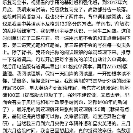
乐复习全书，视频看的宇哥的基础班和强化班，到2017年六
月底，我期末考试前，把级数复习完了，高数部分告一段落。
这段时间英语复习，我也只干了两件事，背单词和做阅读，这
也是我高中英语从不及格到130多分的方法。单词书，俞敏洪
的乱序版绿宝书，我记单词主要是认识，一回生二回熟。这段
时间单词过了三遍左右，第一遍用水笔不会的和重点单词圈下
来，第二遍荧光笔和红笔圈，第三遍把不会的写在每一页页头
上。除了背书，我还会把做的阅读理解的单词整理下来。推荐
一下有道词典，可以开启把每个查询的单词自动计入单词本，
然后用电脑版有道词典导出TXT格式单词本，再用Word排版
整理。我阅读理解，保持一天四篇的阅读量，一开始根本读不
懂，错很多，慢慢会好一点。我阅读用的书是华研外语的阅读
理解150篇，星火英语考研阅读理解，新东方考研阅读理解基
础100篇（提高版太垃圾了了，强烈不建议做，文章太老，里
面会有关于奥巴马和布什政策争端问题，这都是08年的新闻
了），最好用的阅读理解还是张剑阅读理解150篇（就是有点
贵，基础班提高版都可以做，文章很新颖，难度还算贴合考
研）。当然我三月到六月只做了华研外语和星火英语的。三月
到六月这段时间，我自己回想起来，真的觉得效率低，高数哪