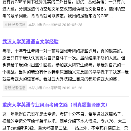
要有背GRE单词书还算扎实的二外日语。初试：基础英语：一共有六
道大题，分别是选词填空短文填空改错阅读概括文化常识。选词填空
考的是单词量，背背背就可以搞定，我用的是新东方的GRE ...
考研报考信息
本站小编 Free考研网 2019-05-28
武汉大学英语语言文学经验
考研：十年专注考研一对一辅导回想考研的那些岁月，真的很美好。
原因只在于我认认真真为自己奋斗了一次。虽然结果不尽如人意。但
也算给了我的付出些许回报。参加武大研究生统考，是我对自己的一
个挑战。当时的我没有什么特别原因确义无反顾的早早做下了决定--我
就要考武大的语言学。看过武大外院招生目录的都知道武大的英 ...
考研报考信息
本站小编 Free考研网 2019-05-28
重庆大学英语专业风雨考研之路（附真题翻译原文）
这一年觉得自己实在是太幸运，考研十分不易，希望通过这篇帖子，
把我的幸运分享给学弟学妹吧。简单介绍下本人情况，专八76，大二
过了catti翻译3级。重大考研是二战，一站上外，不幸死在德语上，只