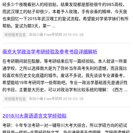
经多少个夜晚看别人的经验贴，结果发现都是那些很牛的985高校，
而武汉理工的帖子却很少，本着予人玫瑰，手有余香的精神，今天我
也来回忆一下2015年武汉理工的复试流程。希望能对学弟学妹们有所
帮助。复试为期3天，第一 ...
考研报考信息
本站小编 Free考研网 2019-05-28
南京大学政治学考研经验及参考书目详细解析
在考研期间就在酝酿，等考研结束后写一篇经验贴。本人就读一所普
通学校，之所以选择南大是为了弥补当年高考失利的遗憾，而且我比
较喜欢有历史文化底蕴的城市。废话不多说，我先谈谈专业课备考，
希望能给19年考研同学一些帮助吧。专业一政治学基础首先是通识性
的书目，主要是大历史，可以对政治学有比较系统的理解：《西方 ...
考研报考信息
本站小编 Free考研网 2019-05-28
2018川大英语语言文学经验贴
考研：十年专注考研一对一辅导川大考大综合，所以学硕方向的初试
题目是一样的~此篇经验贴文学，外应通用首先申明哦，学姐很遗憾初