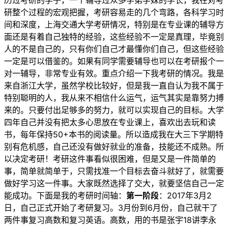
历过考研的学子，一个辅导过众多学弟学妹的学长，我在对考
研整个过程的宏观把握，考研容易走的几个弯路，各科学习时
间和深度，上海交通大学考研情况，特别是在专业课的辅导方
面还是有着自己独特的经验，这些经验不一定是真理，毕竟别
人的不是自己的，只有你们自己才最懂你们自己，但这些经验
一定是可以借鉴的。如果有同学需要辅导也可以在考研报个一
对一辅导，非常专业有效。重点介绍一下我考研的情况。我是
来自浙江大学，虽然学校比较好，但是我一直自认为我不属于
特别聪明的人，我从来不相信什么运气，运气其实是靠努力搏
来的。只要付出足够多的努力，就可以实现自己的目标。大学
四年自己并没有把太多心思放在专业课上，喜欢出去玩和读
书，每年保持50+本书的阅读量。所以造成我在大三下学期特
别有危机感，自己还没有做好就业的准备，技能还不成熟。所
以决定考研！考研这件事看似很困难，但是又是一件简单的
事，简单就简单于，只需找准一个目标去奋斗就好了，就需要
做好学习这一件事。大家既然选择了交大，就要坚信自己一定
能成功。下面是我的考研时间轴：
第一阶段
：2017年3月2
日，自己正式开始了考研复习。3月份到6月份，自己就干了
两件事复习高数和复习英语。高数，用的书是张宇18讲李永