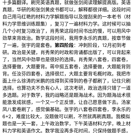
十多篇翻译。刷完英语真题，就做张剑阅读理解提高版。英语
真题，华研的和张剑黄皮书都可以，解释都很详细。这段时间
自己用马红艳的材料力学解题指导以及搜刮来的一本老书（材
料力学思维训练题集），复习了一遍材料力学。这时候可以抽
几个小时复习政治了，肖秀荣这段时间书出的慢，可以用风中
劲草来背政治。数学这段时间，我用李永乐的真题，按章节做
了一遍，张宇的是套卷。
第四阶段
：冲刺阶段，12月初到考
研。政治是关键，肖秀荣的时政和背诵都出版了，可以背起来
了，当然风中劲草也是很好的选择。肖秀荣八套卷，四套卷，
选择要做，大题要背。蒋中挺五套卷，选择要做，大题能背则
背。任汝芬四套卷，选择很烂，大题主要背毛概时政。我把市
面上什么徐涛的米鹏的找得到买得到的卷子都刷了，记住只刷
选择。也算功夫不负有心人，这次考研，政治选择只错了一道
多选题。对于数学，我的战略还是题海战术。因为题海战术很
能激发成就感，一个又一个正反馈，让自己愿意做下去。汤家
凤八套卷刷了，感觉偏基础。张宇的八套卷四套卷，李永乐的
6+2，难度比较大，没题做可以刷，不然就再刷真题。我模拟
题也是一天一套，上午政治数学，下午英语材料力学，晚上材
料力学和英语作文。数学我没再多花时间，只保持做题手感，