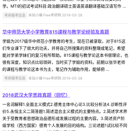
学。MTI的初试考试科目:政治翻译硕士英语英语翻译基础汉语写作 ...
考研报考信息
本站小编 Free考研网 2019-05-28
华中师范大学小学教育815课程与教学论经验及真题
学姐为2017级华中师范小学教育的考生，现在已被录取，对于815这
们专业课下了很大的功夫，并将自己所搜集的资料整理成笔记，希望
能对学弟学妹们的复习有所帮助。815课程与教学论这本书很理论，也
很有深度，知识点比较琐碎，当时买了学姐的资料。前期以张华老师
的课程与教学论这本书为主，笔记作为辅助作用，能够把 ...
考研报考信息
本站小编 Free考研网 2019-05-28
2018武汉大学思政真题（回忆）
一名词解释1.全面主义模式2.德育主体中心论3.比较分析法4.诊断性评
价5.永恒主义二简答题1.简述混合主义模式的主要特点。2.简述学术界
关于受教育者思想政治品德形成发展过程的主要内容。3.简述资产阶
级学校（西方国家）德育个人发展的目的结构。三论述题1试比较不同