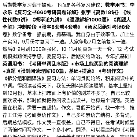
后期数学复习偏于被动。下面是各科复习建议：
数学
用书：
李
永乐《
复习全书
660
考研真题详解
》张宇《
高数
18讲》《线
性代数9讲》《概率论
九讲
》《题源解析1000题》《真题大
全解》冲刺阶段《张宇8套卷
4套卷
》《汤家凤
绝对考场
8套
卷》
数学备考：抓前期，抓基础。我自身由于效率低，加上生
产实习，9月份才复习了一遍。大家争取7月之前复习一遍，
然后8-9月刷1000题强化，10-11月刷真题一天一套，12-考试
刷模拟题保持手感。要复习早，后期交给政治。今年抓基础！
英语用书
：《
考研单词
乱序版》
+市场上能买到
的阅读理解
+真题《张剑
阅读理解
100篇
，基础
+提高》《考研作文》
《拆分组和翻译法》
复习方法：单词贯彻始终，积累阅读中的
单词。得阅读者得天下，我每天刷4篇阅读理解，基本上坚持
到12月份，基本上把市面上有价值的刷差不多了。自己比较
喜欢读书，那时候就把做阅读当成读书，也算是个调剂。英语
重在积累，需要一直坚持。作文，暑假开始背，找一本书，推
荐王江涛《考研英语作文》，自己多积累语言结构，多背诵，
后期总结模板。作文我一直很差，自己不得已，在考试时候留
了两倍时间写作文，一个多小时。翻译，可以看唐静的《考研