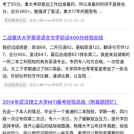
考了50分。重大考研是边工作边准备的，所以准备的时间不是很充
分，总分360+，勉强进了复试，重大17年的题型有 ...
考研报考信息
本站小编 Free考研网 2019-05-28
二战重庆大学英语语言文学初试400分经验总结
我初试成绩是：政治69，二外日语82，基础英语122，翻译与写作12
7，总分400，复试84.1，最后总成绩82.1排名第二。我是来自湖南的
一所二本工科院校的商务英语专业，专四专八均为合格，一次性通
过。大三下学期通过了BEC高级，大学四年也零零星星参加了一些活
动，外研社杯的写作比赛，演讲比赛，以及院 ...
考研报考信息
本站小编 Free考研网 2019-05-28
2018年武汉理工大学MTI备考经验总结（附真题回忆）
先说一下本人的情况，毕业于一个普通的二本院校，学酥一枚，四六
级一次过专四第二次过，专八一次过，为了缓解就业压力，提升学历
选择考研。很开心最后的结局很圆满。物理大不公布往年真题，经验
帖也较少，所以想尽可能回忆一些东西，希望可以帮到有需要的同