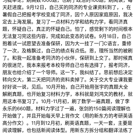
习概率论，刷高数1000题，也刷了政治的100题，刷阅读，每
天赶进度。9月12日，自己买的同济的专业课资料到了，，在
暑假自己把报考学校变成了同济，因个人原因家庭原因，我决
定去上海发展。复习了一点材料力学和结构力学，看同济真
题，怀疑自己，真正的怀疑自己。怕了，感觉剩下的时间根本
无法复习完这些内容，完成如此变态的试卷。9月18日，自己
抱着试一试愿望去准备保研，因为大一挂了一门C语言，重修
了一次，及格飘过，自己的绩点有点低。恩，理所当然的被刷
了。和我一起准备考同济的小伙伴，保研到上交了。那时候真
的很迷茫，我本来报考本校导师自己也有选择了，报考同济，
朋友也给介绍了一个导师。这一下，我纠结了。思前想后决定
转向交大，第二天把同济的资料卖掉了。关于交大专业课我要
好好说一说，见后。10月开始，自己开始用张宇的真题大全
解刷真题，也开始复习材料力学，本科就是刘鸿文的教材，就
用这本书复习了。10月-11月初，刷了数学一遍真题，做了李
永乐的660题，材料力学过了一遍，张剑的150篇阅读理解也
开始做了，并且开始每天早上背作文（用的新东方的考研英语
高分作文）。11月到12月初，刷英语真题，一天一套，主要是
阅读理解，也包括新阅读体型。用新东方拆分组和翻译法练了