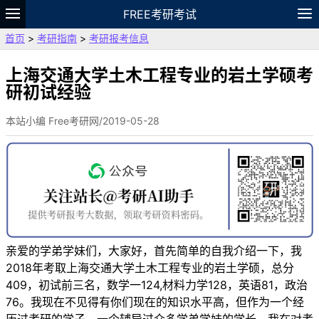
FREE考研考试
首页
>
考研指南
>
考研报考信息
题库
故事
专题
APP
笔记
论坛
VIP
资料
上海交通大学土木工程专业的岩土学硕考
研初试经验
本站小编 Free考研网/2019-05-28
亲爱的学弟学妹们，大家好，首先简单的自我介绍一下，我
2018年考取上海交通大学土木工程专业的岩土学硕，总分
409，初试前三名，数学一124,材料力学128，英语81，政治
76。我现在不见得有你们现在的知识水平高，但作为一个经