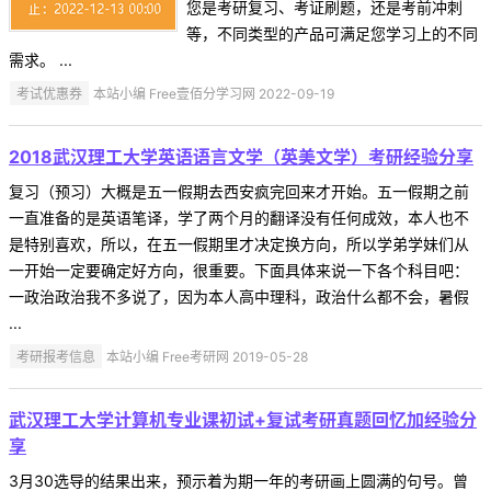
您是考研复习、考证刷题，还是考前冲刺
等，不同类型的产品可满足您学习上的不同
需求。 ...
考试优惠券
本站小编 Free壹佰分学习网 2022-09-19
2018武汉理工大学英语语言文学（英美文学）考研经验分享
复习（预习）大概是五一假期去西安疯完回来才开始。五一假期之前
一直准备的是英语笔译，学了两个月的翻译没有任何成效，本人也不
是特别喜欢，所以，在五一假期里才决定换方向，所以学弟学妹们从
一开始一定要确定好方向，很重要。下面具体来说一下各个科目吧：
一政治政治我不多说了，因为本人高中理科，政治什么都不会，暑假
...
考研报考信息
本站小编 Free考研网 2019-05-28
武汉理工大学计算机专业课初试+复试考研真题回忆加经验分
享
3月30选导的结果出来，预示着为期一年的考研画上圆满的句号。曾