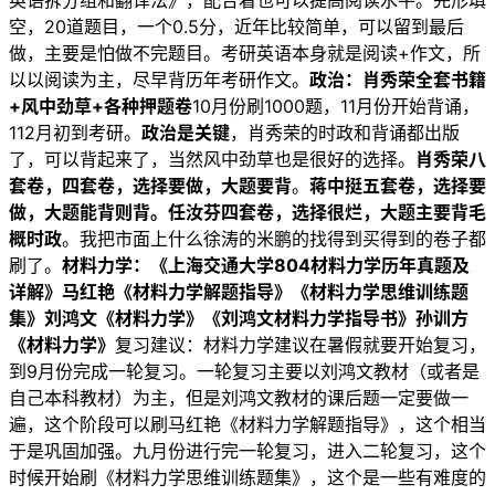
英语拆分组和翻译法》，配合着也可以提高阅读水平。完形填
空，20道题目，一个0.5分，近年比较简单，可以留到最后
做，主要是怕做不完题目。考研英语本身就是阅读+作文，所
以以阅读为主，尽早背历年考研作文。
政治
：
肖秀荣
全套书籍
+
风中劲草+各种
押题卷
10月份刷1000题，11月份开始背诵，
112月初到考研。
政治是关键
，肖秀荣的时政和背诵都出版
了，可以背起来了，当然风中劲草也是很好的选择。
肖秀荣八
套卷，四套卷，选择要做，大题要背
。
蒋中挺五套卷，选择要
做，大题能背则背。任汝芬四套卷，选择很烂，大题主要背毛
概时政
。我把市面上什么徐涛的米鹏的找得到买得到的卷子都
刷了。
材料力学
：
《上海交通大学804材料力学历年
真题及
详解
》马红艳《材料力学
解题指导
》《材料力学
思维训练题
集
》
刘鸿文
《材料力学》《刘鸿文
材料力学指导书
》孙训方
《材料力学》
复习建议：材料力学建议在暑假就要开始复习，
到9月份完成一轮复习。一轮复习主要以刘鸿文教材（或者是
自己本科教材）为主，但是刘鸿文教材的课后题一定要做一
遍，这个阶段可以刷马红艳《材料力学解题指导》，这个相当
于是巩固加强。九月份进行完一轮复习，进入二轮复习，这个
时候开始刷《材料力学思维训练题集》，这个是一些有难度的