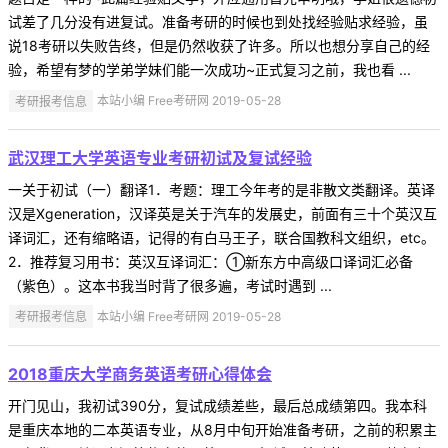
试差了几分没有进复试。准备考研的时候也到处找经验贴求经验，虽
说18考研以失败告终，但是仍然收获了许多。所以也想分享自己的经
验，希望有梦的学弟学妹们能一次成功~正式复习之前，我也看 ...
考研报考信息
本站小编 Free考研网 2019-05-28
武汉理工大学英语专业考研初试及复试经验
一关于初试（一）翻译1．考题：理工今年考的是非散文类翻译。英译
汉是Xgeneration，汉译英是关于汽车的发展史，前面有三十个英汉互
译词汇，还有缩略语，记得的有白马王子，联合国教科文组织，etc。
2．推荐复习用书：英汉互译词汇：①新东方中高级口译词汇必备
（紫色）。这本书我当时背了很多遍，考试时遇到 ...
考研报考信息
本站小编 Free考研网 2019-05-28
2018重庆大学商务英语考研心得体会
开门见山，我初试390分，复试成绩差些，最后总成绩第四。我本科
是重庆本地的二本英语专业，从8月中旬开始准备考研，之前的积累主