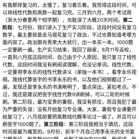
有我那样复习的，太慢了，复习着忘着。我觉得这段时间，可
以将线性代数和高数一起复习完。三月到六月，两个考试周
（浙大分春夏两个短学期），也耽误了大概20天时间。
第二
阶段
：七月份，我们进入了生产实习阶段，这段时间没有复习
数学，最主要就是走马观花复习了政治，不过也算知道考哪方
面内容了。政治跟肖秀荣大大就行，出一本买一本。1000题
一定要刷一遍。生产实习结束，我回了趟家，8月11号返校，
一直到八月底这段时间，自己由于个人原因，我只复习了线性
代数，这段时间我没有刷阅读理解，也没记单词。线性代数，
一定要用李永乐的线性代数讲义（单独一本书），看李永乐视
频。我线代算张宇的书李永乐的书，以及他们视频都过了一
遍，发现还是李永乐的书清晰明了，重点突出，紧扣考点。不
过，我还是建议把张宇线性代数9讲刷掉，可以二轮的时候
刷。第二阶段，最为宝贵的暑假，我没有抓住，而且我犯了最
为严重的失误：没有开始复习专业课。大家，暑假专业课要开
始复习了，八月底前要把高数线代概率论过一遍了。并且可以
刷张宇1000题了。
第三阶段
：第三阶段我相当于填坑，这段
时间是最为痛苦的。9月份，前半个月自己用李永乐的全书复