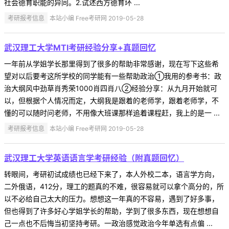
社会德育职能的异同。2.试述西方德育环 ...
考研报考信息
本站小编 Free考研网 2019-05-28
武汉理工大学MTI考研经验分享+真题回忆
一年前从学姐学长那里得到了很多的帮助非常感谢，现在写下这些希
望对以后要考这所学校的同学能有一些帮助政治①我用的参考书：政
治大纲风中劲草肖秀荣1000肖四肖八②经验分享：从九月开始就可
以，但根据个人情况而定，大纲我是跟着的老师学，跟着老师学，不
懂的可以随时问老师，不用像大班课那样追着课程赶，我上的是一 ...
考研报考信息
本站小编 Free考研网 2019-05-28
武汉理工大学英语语言学考研经验（附真题回忆）
转眼间，考研初试成绩也已经下来了，本人外校二本，语言学方向，
二外俄语，412分，理工的题真的不难，很容易就可以拿个高分的，所
以不必给自己太大的压力。想想这一年真的不容易，遇到了好多事，
但也得到了许多好心学姐学长的帮助，学到了很多东西，现在想想自
己一点也不后悔当初坚持考研。一政治感觉政治今年单选有点偏 ...