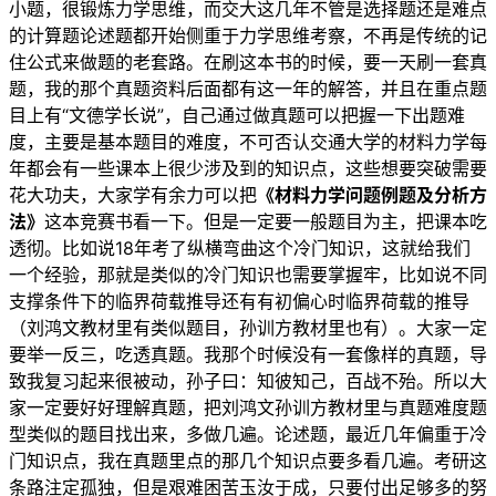
小题，很锻炼力学思维，而交大这几年不管是选择题还是难点
的计算题论述题都开始侧重于力学思维考察，不再是传统的记
住公式来做题的老套路。在刷这本书的时候，要一天刷一套真
题，我的那个真题资料后面都有这一年的解答，并且在重点题
目上有“文德学长说”，自己通过做真题可以把握一下出题难
度，主要是基本题目的难度，不可否认交通大学的材料力学每
年都会有一些课本上很少涉及到的知识点，这些想要突破需要
花大功夫，大家学有余力可以把
《
材料力学
问题例题及分析方
法》
这本竞赛书看一下。但是一定要一般题目为主，把课本吃
透彻。比如说18年考了纵横弯曲这个冷门知识，这就给我们
一个经验，那就是类似的冷门知识也需要掌握牢，比如说不同
支撑条件下的临界荷载推导还有有初偏心时临界荷载的推导
（刘鸿文教材里有类似题目，孙训方教材里也有）。大家一定
要举一反三，吃透真题。我那个时候没有一套像样的真题，导
致我复习起来很被动，孙子曰：知彼知己，百战不殆。所以大
家一定要好好理解真题，把刘鸿文孙训方教材里与真题难度题
型类似的题目找出来，多做几遍。论述题，最近几年偏重于冷
门知识点，我在真题里点的那几个知识点要多看几遍。考研这
条路注定孤独，但是艰难困苦玉汝于成，只要付出足够多的努