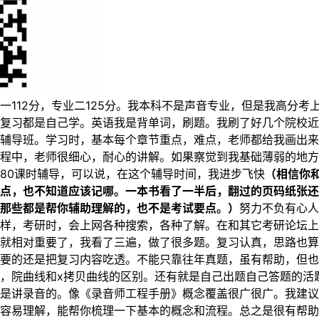
专业一112分，专业二125分。我本科不是声音专业，但是我高分
复习都是自己学。英语我是背单词，刷题。我刷了好几个院校近
辅导班。学习时，基本每个章节重点，难点，老师都给我画出来
程中，老师很细心，耐心的讲解。如果察觉到我基础薄弱的地
80课时辅导，可以说，在这个辅导时间，我进步飞快
（相信你
点，也不知道应该记哪。一本书看了一半后，翻过的页码纸张还
那些都是帮你辅助理解的，也不是考试要点。）
努力不负有心人
样，考研时，会上网各种搜索，各种了解。在和其它考研论坛上
就相对重要了，我看了三遍，做了很多题。复习认真，思路也算
要的还是把复习内容吃透。不能只靠往年真题，虽有帮助，但也
，院曲线和x拷贝曲线的区别。还有就是自己出题自己答题的活
是讲录音的。像《录音师工程手册》概念覆盖很广很广。我建议
容易理解，能帮你梳理一下基本的概念和流程。总之是很有帮助