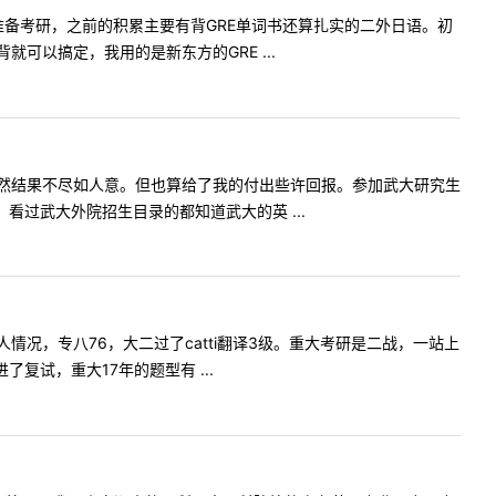
准备考研，之前的积累主要有背GRE单词书还算扎实的二外日语。初
以搞定，我用的是新东方的GRE ...
然结果不尽如人意。但也算给了我的付出些许回报。参加武大研究生
过武大外院招生目录的都知道武大的英 ...
况，专八76，大二过了catti翻译3级。重大考研是二战，一站上
复试，重大17年的题型有 ...