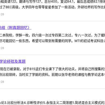
础英语122，翻译与写作127，总分400，复试84.1，最后总成绩82
了BEC高级，大学四年也零零星星参加了一些活动，外研社杯的写作比赛，
-28
验总结（附真题回忆）
二本院校，学酥一枚，四六级一次过专四第二次过，专八一次过，为了缓
可能回忆一些东西，希望可以帮到有需要的同学。MTI的初试考试科目:政
-28
教学论经验及真题
，现在已被录取，对于815这们专业课下了很大的功夫，并将自己所搜集
比较琐碎，当时买了学姐的资料。前期以张华老师的课程与教学论这本书为
-28
心论3.比较分析法4.诊断性评价5.永恒主义二简答题1.简述混合主义模