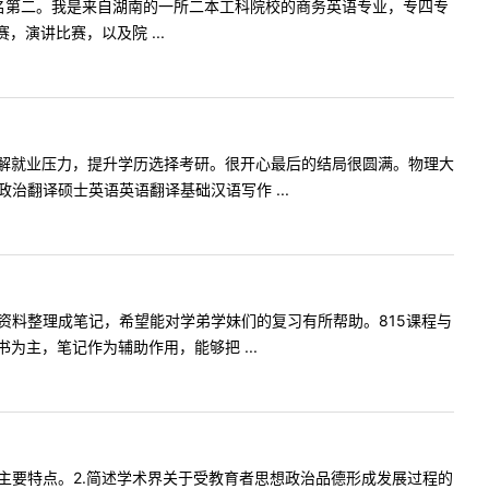
.1排名第二。我是来自湖南的一所二本工科院校的商务英语专业，专四专
演讲比赛，以及院 ...
解就业压力，提升学历选择考研。很开心最后的结局很圆满。物理大
治翻译硕士英语英语翻译基础汉语写作 ...
的资料整理成笔记，希望能对学弟学妹们的复习有所帮助。815课程与
主，笔记作为辅助作用，能够把 ...
式的主要特点。2.简述学术界关于受教育者思想政治品德形成发展过程的