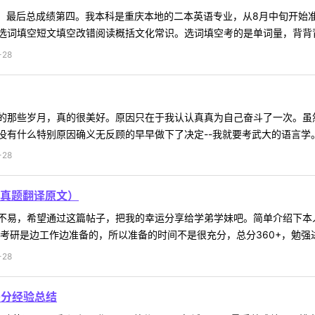
些，最后总成绩第四。我本科是重庆本地的二本英语专业，从8月中旬开始
词填空短文填空改错阅读概括文化常识。选词填空考的是单词量，背背背就可
-28
的那些岁月，真的很美好。原因只在于我认认真真为自己奋斗了一次。虽
有什么特别原因确义无反顾的早早做下了决定--我就要考武大的语言学。看
-28
真题翻译原文）
易，希望通过这篇帖子，把我的幸运分享给学弟学妹吧。简单介绍下本人情
考研是边工作边准备的，所以准备的时间不是很充分，总分360+，勉强进了
-28
0分经验总结