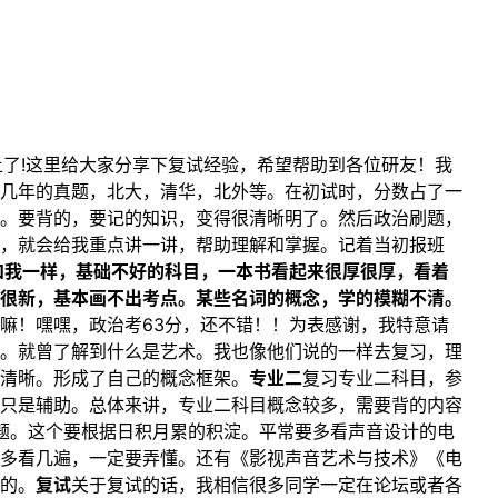
考上了!这里给大家分享下复试经验，希望帮助到各位研友！我
几年的真题，北大，清华，北外等。在初试时，分数占了一
。要背的，要记的知识，变得很清晰明了。然后政治刷题，
方，就会给我重点讲一讲，帮助理解和掌握。记着当初报班
和我一样，基础不好的科目，一本书看起来很厚很厚，看着
很新，基本画不出考点。某些名词的概念，学的模糊不清。
嘛！嘿嘿，政治考63分，还不错！！为表感谢，我特意请
。就曾了解到什么是艺术。我也像他们说的一样去复习，理
清晰。形成了自己的概念框架。
专业二
复习专业二科目，参
只是辅助。总体来讲，专业二科目概念较多，需要背的内容
题。这个要根据日积月累的积淀。平常要多看声音设计的电
多看几遍，一定要弄懂。还有《影视声音艺术与技术》《电
的。
复试
关于复试的话，我相信很多同学一定在论坛或者各