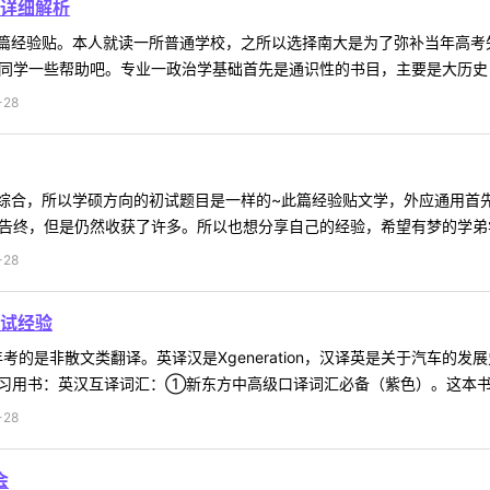
详细解析
篇经验贴。本人就读一所普通学校，之所以选择南大是为了弥补当年高考
同学一些帮助吧。专业一政治学基础首先是通识性的书目，主要是大历史，
-28
综合，所以学硕方向的初试题目是一样的~此篇经验贴文学，外应通用首
告终，但是仍然收获了许多。所以也想分享自己的经验，希望有梦的学弟学妹
-28
试经验
考的是非散文类翻译。英译汉是Xgeneration，汉译英是关于汽车的
复习用书：英汉互译词汇：①新东方中高级口译词汇必备（紫色）。这本书我
-28
会