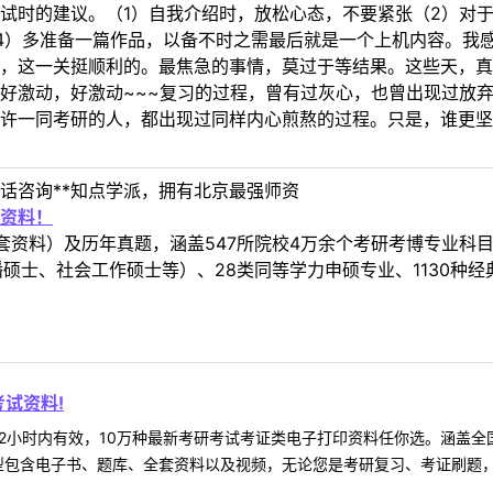
试时的建议。（1）自我介绍时，放松心态，不要紧张（2）对
4）多准备一篇作品，以备不时之需最后就是一个上机内容。我
对我而言，这一关挺顺利的。最焦急的事情，莫过于等结果。这些天
好激动，好激动~~~复习的过程，曾有过灰心，也曾出现过放
许一同考研的人，都出现过同样内心煎熬的过程。只是，谁更
~
话咨询**知点学派，拥有北京最强师资
资料！
套资料）及历年真题，涵盖547所院校4万余个考研考博专业科
硕士、社会工作硕士等）、28类同等学力申硕专业、1130种经
试资料!
2小时内有效，10万种最新考研考试考证类电子打印资料任你选。涵盖全国
型包含电子书、题库、全套资料以及视频，无论您是考研复习、考证刷题，还