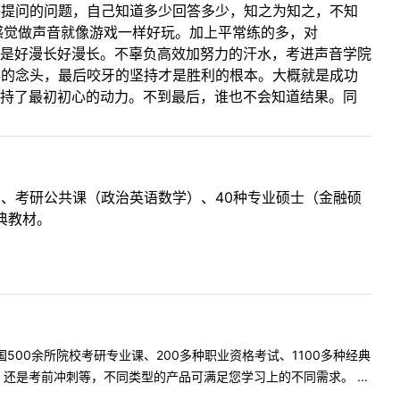
于提问的问题，自己知道多少回答多少，知之为知之，不知
感觉做声音就像游戏一样好玩。加上平常练的多，对
，真是好漫长好漫长。不辜负高效加努力的汗水，考进声音学院
弃的念头，最后咬牙的坚持才是胜利的根本。大概就是成功
坚持了最初初心的动力。不到最后，谁也不会知道结果。同
目、考研公共课（政治英语数学）、40种专业硕士（金融硕
典教材。
500余所院校考研专业课、200多种职业资格考试、1100多种经典
是考前冲刺等，不同类型的产品可满足您学习上的不同需求。 ...