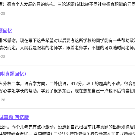
家）德育个人发展的目的结构。三论述题1试比较不同社会德育职能的异同。2
-28
题回忆
非常感谢，现在写下这些希望对以后要考这所学校的同学能有一些帮助政
况而定，大纲我是跟着的老师学，跟着老师学，不懂的可以随时问老师，不
-28
附真题回忆）
人外校二本，语言学方向，二外俄语，412分，理工的题真的不难，很容
心学姐学长的帮助，学到了很多东西，现在想想自己一点也不后悔当初坚持
-28
考试真题 回忆版
出炉。昨个儿考完有点小激动，没想到自己根据前几年真题的出题规律居
理综合考试一.名词解释1.二分法2.行政复议3.行政效率4.非正式授权5.行