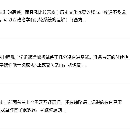
失利的遗憾，而且我比较喜欢有历史文化底蕴的城市。废话不多说，
可以对政治学有比较系统的理解：《西方 ...
先申明哦，学姐很遗憾初试差了几分没有进复试。准备考研的时候也
们能一次成功~正式复习之前，我也看 ...
发展史，前面有三十个英汉互译词汇，还有缩略语，记得的有白马王
当时背了很多遍，考试时遇到 ...