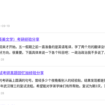
09-19
（英美文学）考研经验分享
回来才开始。五一假期之前一直准备的是英语笔译，学了两个月的翻译没
方向，很重要。下面具体来说一下各个科目吧：一政治政治我不多说了，因
-28
试考研真题回忆加经验分享
年的考研画上圆满的句号。曾经多少个夜晚看别人的经验贴，结果发现都是
5年武汉理工的复试流程。希望能对学弟学妹们有所帮助。复试为期3天，第一
-28