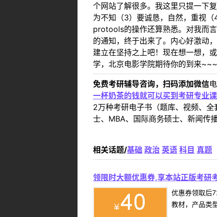
个网站了解很多。我这里只提一下复
为不知（3）要诚恳，自然，重视（
protools的操作还算熟悉。
的通知，终于出来了。内心好激动，
建立在坚持之上吧！现在想一想，或
学，北京电影学院期待你的到来~~
免费考研辅导咨询，扫码添加微信
电
一杯奶茶的钱就可以买到考研专业课
2万种考研电子书（题库、视频、全
士、MBA、国际商务硕士、新闻传播
相关话题/
基础
政治
英语
科目
真题
领限时大额优惠券,享本站正版考研考
优惠券领取后7
教材，产品类