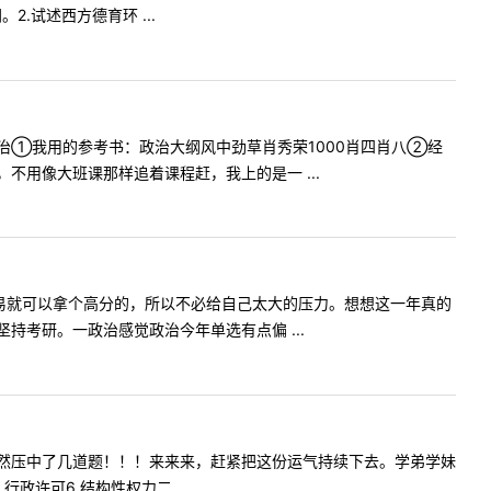
.试述西方德育环 ...
治①我用的参考书：政治大纲风中劲草肖秀荣1000肖四肖八②经
用像大班课那样追着课程赶，我上的是一 ...
易就可以拿个高分的，所以不必给自己太大的压力。想想这一年真的
考研。一政治感觉政治今年单选有点偏 ...
然压中了几道题！！！来来来，赶紧把这份运气持续下去。学弟学妹
政许可6.结构性权力二 ...