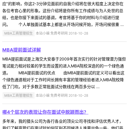
应"的影响，你这2-3分钟见面前的自我介绍将在很大程度上决定你在
各位考官心里的形象。这份介绍将是你所有工作成绩与为人处世的总
结，也是你接下来面试的基调，考官将基于你的材料与介绍进行提
问。 个人单独面试基本上都是从开场问候开始，开场问候很重 ...
MBA工商管理招生
本站小编 免费考研网 2018-10-28
MBA提前面试详解
MBA提前面试是上海交大安泰于2009年首次实行的针对管理潜力强但
笔试能力相对较差的学生而设置的进入MBA院校深造的的一个绿色通
道。 MBA提前面试的优点 由MBA提前面试的定义可以看出这
个绿色通道相对于工作时间长拥有丰富的管理经验者进入MBA院校降
低了门坎。对于多数正常批面试分数线在两百多分以 ...
MBA工商管理招生
本站小编 免费考研网 2018-10-28
哪4个层次的表现让你在面试中脱颖而出？
多年来，我的猎头公司为各行各业的顶尖公司寻找和评估优秀人才，
我们了解高管们在面试时如何区别不同候选人谁更出色一些。他们非