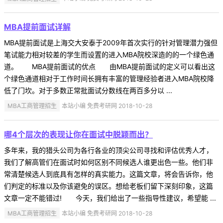
MBA提前面试详解
MBA提前面试是上海交大安泰于2009年首次实行的针对管理潜力强但
笔试能力相对较差的学生而设置的进入MBA院校深造的的一个绿色通
道。 MBA提前面试的优点 由MBA提前面试的定义可以看出这
个绿色通道相对于工作时间长拥有丰富的管理经验者进入MBA院校降
低了门坎。对于多数正常批面试分数线在两百多分以 ...
MBA工商管理招生
本站小编 免费考研网 2018-10-28
哪4个层次的表现让你在面试中脱颖而出？
多年来，我的猎头公司为各行各业的顶尖公司寻找和评估优秀人才，
我们了解高管们在面试时如何区别不同候选人谁更出色一些。他们非
常清楚候选人到底具有怎样的真实能力。这篇文章，将会告诉你，他
们判定的标准以及你该避免的误区。想给老板们留下深刻印象，这篇
文章一定不能错过! 今天，我们给出了一些指导性建议，希望能 ...
MBA工商管理招生
本站小编 免费考研网 2018-10-28