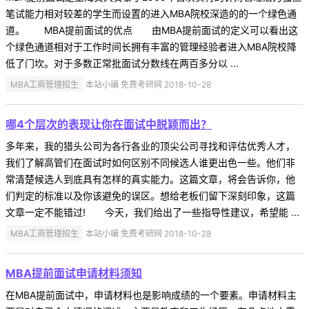
笔试能力相对较差的学生而设置的进入MBA院校深造的的一个绿色通
道。 MBA提前面试的优点 由MBA提前面试的定义可以看出这
个绿色通道相对于工作时间长拥有丰富的管理经验者进入MBA院校降
低了门坎。对于多数正常批面试分数线在两百多分以 ...
MBA工商管理招生
本站小编 免费考研网 2018-10-28
哪4个层次的表现让你在面试中脱颖而出？
多年来，我的猎头公司为各行各业的顶尖公司寻找和评估优秀人才，
我们了解高管们在面试时如何区别不同候选人谁更出色一些。他们非
常清楚候选人到底具有怎样的真实能力。这篇文章，将会告诉你，他
们判定的标准以及你该避免的误区。想给老板们留下深刻印象，这篇
文章一定不能错过! 今天，我们给出了一些指导性建议，希望能 ...
MBA工商管理招生
本站小编 免费考研网 2018-10-28
MBA提前面试申请材料须知
在MBA提前面试中，申请材料也是影响成绩的一个要素。申请材料主