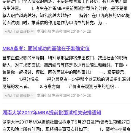
要是对自己个人情况的阐述，主要是教育和工作经历，有几点地方需
考生注意。 1. 考生在准备MBA提前面试推荐信的时候，是不是推
荐人职位越高越好，知名度越大越好? 解答：在申请高校的MBA提
前面试项目时，推荐信的作用是作为申请书的补充、为 ...
MBA工商管理招生
本站小编 免费考研网 2018-10-28
MBA备考：面试成功的基础在于准确定位
目前正值求职的高峰期，特别是那些即将走出校门，跨进社会的职场
新人，对于求职面试、简历编写等还是多少有些陌生和新鲜。下面小
编带你一起探讨、模拟、回答面试中的那些事儿! 一、精要提示
篇： 1.得分情况 得分最高者一定是那个以沉稳的语调提出深刻
见解的发言者。 2.考察方向 评价者来观测考生的组织 ...
MBA工商管理招生
本站小编 免费考研网 2018-10-28
湖南大学2017年MBA提前批面试相关安排通知
湖南大学2017年MBA提前批面试拟定于9月27日进行(请考生预留27日
白天和晚上所有时间)，现将相关事项安排如下： 1、请考生携带身