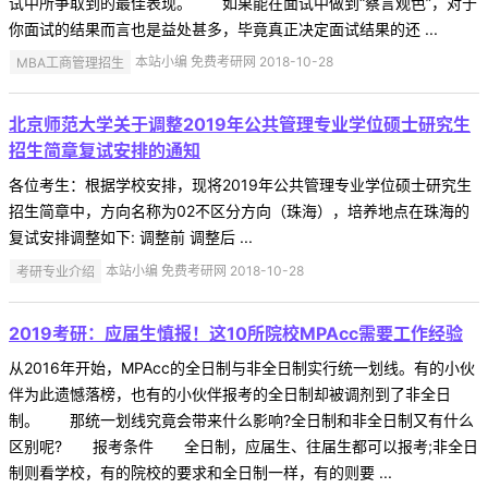
试中所争取到的最佳表现。 如果能在面试中做到“察言观色”，对于
你面试的结果而言也是益处甚多，毕竟真正决定面试结果的还 ...
MBA工商管理招生
本站小编 免费考研网 2018-10-28
北京师范大学关于调整2019年公共管理专业学位硕士研究生
招生简章复试安排的通知
各位考生：根据学校安排，现将2019年公共管理专业学位硕士研究生
招生简章中，方向名称为02不区分方向（珠海），培养地点在珠海的
复试安排调整如下: 调整前 调整后 ...
考研专业介绍
本站小编 免费考研网 2018-10-28
2019考研：应届生慎报！这10所院校MPAcc需要工作经验
从2016年开始，MPAcc的全日制与非全日制实行统一划线。有的小伙
伴为此遗憾落榜，也有的小伙伴报考的全日制却被调剂到了非全日
制。 那统一划线究竟会带来什么影响?全日制和非全日制又有什么
区别呢? 报考条件 全日制，应届生、往届生都可以报考;非全日
制则看学校，有的院校的要求和全日制一样，有的则要 ...