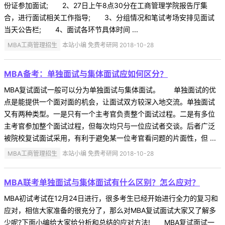
份证参加面试; 2、27日上午8点30分在工商管理学院报告厅集
合，进行面试相关工作指导; 3、分组情况和笔试考场安排见面试
当天公告栏; 4、面试各环节具体时间 ...
MBA工商管理招生
本站小编 免费考研网 2018-10-28
MBA备考：单独面试与集体面试应如何区分？
MBA复试面试一般可以分为单独面试与集体面试。 单独面试的优
点是能提供一个面对面的机会，让面试双方较深入地交流。单独面试
又有两种类型。一是只有一个主考官负责整个面试过程。二是有多位
主考官参加整个面试过程，但每次均只与一位应试者交谈。后者广泛
被院校复试面试采用，有利于避免某一位考官看问题的片面性，但 ...
MBA工商管理招生
本站小编 免费考研网 2018-10-28
MBA联考单独面试与集体面试有什么区别？怎么应对？
MBA初试考试在12月24日进行，很多考生已经开始进行全力的复习和
应对，相信大家准备的很充分了，那么对MBA复试面试大家又了解多
少呢?下面小编给大家给分析和总结的应对方法! MBA复试面试一