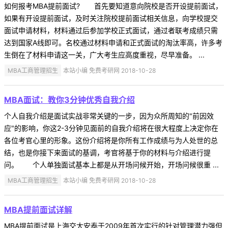
如何报考MBA提前面试? 首先要知道意向院校是否开设提前面试，
如果有开设提前面试，及时关注院校提前面试相关信息，向学校提交
面试申请材料，材料通过后参加学校正式面试，通过者联考成绩只需
达到国家A线即可。名校通过材料申请和正式面试的淘汰率高，许多考
生倒在了材料申请这一关，广大考生应高度重视，尽早准备。 ...
MBA工商管理招生
本站小编 免费考研网 2018-10-28
MBA面试：教你3分钟优秀自我介绍
个人自我介绍是面试实战非常关键的一步，因为众所周知的"前因效
应"的影响，你这2-3分钟见面前的自我介绍将在很大程度上决定你在
各位考官心里的形象。这份介绍将是你所有工作成绩与为人处世的总
结，也是你接下来面试的基调，考官将基于你的材料与介绍进行提
问。 个人单独面试基本上都是从开场问候开始，开场问候很重 ...
MBA工商管理招生
本站小编 免费考研网 2018-10-28
MBA提前面试详解
MBA提前面试是上海交大安泰于2009年首次实行的针对管理潜力强但