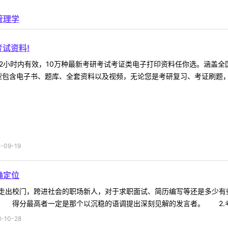
管理学
试资料!
2小时内有效，10万种最新考研考试考证类电子打印资料任你选。涵盖全国
型包含电子书、题库、全套资料以及视频，无论您是考研复习、考证刷题，还
09-19
确定位
走出校门，跨进社会的职场新人，对于求职面试、简历编写等还是多少有
 得分最高者一定是那个以沉稳的语调提出深刻见解的发言者。 2.考察
10-28