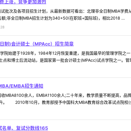
学费上涨，竞争更加激烈
试批次及各项目招生计划，从最新数据可看出：北理非全日制MBA学费从13.6
;非全日制MBA招生计划为340+50(在职班+国际班)，相比2018 ...
28
日制)会计硕士（MPAcc）招生简章
院始建于1928年，1984年12月恢复重建，是我国最早的管理学院
点和博士后流动站，是国家第一批会计硕士(MPAcc)试点学院之一。管理
BA/EMBA招生通知
招收MBA8100余人，EMBA1100余人;二十年来，教学质量不断提
 2010年10月，教育部授予中国科大MBA教育综合改革试点院校(全国仅
试名单、复试分数线165