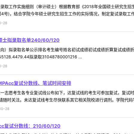
试录取工作实施细则（审计硕士）根据教育部《2018年全国硕士研究生招生
6]4号)，结合学院今年硕士研究生招生工作的实际情况，制定复试录取工作细
-28
拟录取名单240/60/120
）拟录取名单公示排名考生编号姓名初试成绩初试成绩折算复试成绩折算加权总分录
128.4479.44拟录取31048780001216 ...
-28
MPAcc复试分数线、笔试时间安排
试一志愿考生各专业复试线公布如下，达复试线的考生可参加复试，复试时间
随时关注。未达复试线考生尽快联系其它相关院校进行调剂。学院代码学院
0-28
复试分数线：210/60/120