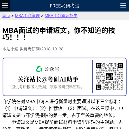
FREE考研考试
首页
>
MBA工商管理
>
MBA工商管理招生
题库
故事
专题
APP
笔记
论坛
VIP
资料
MBA面试的申请短文，你不知道的技
巧！！！
本站小编 免费考研网/2018-10-28
商学院在对MBA申请人进行衡量时主要通过以下三个标准：
（1）申请短文；（2）推荐信; （3）面试。在这三项中，申
请短文是与商学院接触的第一步，占了至关重要的地位。
申请短文是MBA提前面试材料申请里压轴的主观题：占