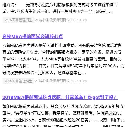
组面试？ 无领导小组是采用情景模拟的方式对考生进行集体面
试，把5-7位考生组成一组，进行一段时间围绕一个主题进行 ...
MBA工商管理招生
本站小编 免费考研网 2018-10-28
名校MBA提前面试必知核心点
随着MBA在国内进入提前面试的申请模式，固有的先准备笔试后准备
面试的策略完全失效。合理的把握报考批次，尽早的准备，是进入清
华MBA、北大)MBA、人大MBA等名校MBA最为重要的因素。目前以
清华MBA为例： 首先，目前清华MBA每年平均申请约7000人，而
最终发放录取邀请不足500人，通过率基本在 ...
MBA工商管理招生
本站小编 免费考研网 2018-10-28
2018MBA提前面试热点话题：共享单车！你get到了吗？
每年MBA提前面试试题中，总会涉及几道热点话题，要说2018年热点
事件，“共享单车”可拔头筹。截至目前，摩拜融资后，估值超过20亿
美元。据业内分析，目前ofo的估值也超过20亿美元……火热一时的“共
享单车”投资创业风潮，将要迎来一个发展节点。 据往年MBA