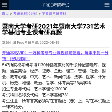
FREE考研考试
首页
>
考研资料和经验
>
专业课考研资料
题库
故事
专题
APP
笔记
论坛
VIP
资料
暨南大学考研2021年暨南大学731艺术
学基础专业课考研真题
本站小编 Free考研考试/2023-08-19
开通本站VIP：一万种考研专业课视频随便看，每本不到一分
钱！绝对划算！
547所院校考研考博1130种指定教材的千余种配套题库、视
频，涵盖英语、经济、证券、金融、理工、管理、社会、财
会、教育心理、中文、艺术、新闻传播、法学、医学、计算
机、历史、地理、政治、哲学、体育类等28类学科！
招生专业与代码：艺术学理论130100
考试科目名称及代码：艺术学基础731
考生注意：所有答案必须写在答题纸（卷）上，写在本试题上
一律不给分。