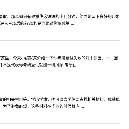
录取。那么如何有效抓住这短短的十几分钟，给导师留下良好的印象
考场后的前30秒是导师对你形成第 ...
在这里，今天小编就来介绍一下你考研复试失败的几个原因：一、因
是代表你考研复试就能一帆风顺!考研初 ...
文的相关材料等。学历学籍证明可以去学信网查找相关材料，成绩单
了避免麻烦，这些材料在毕业的时候就应 ...