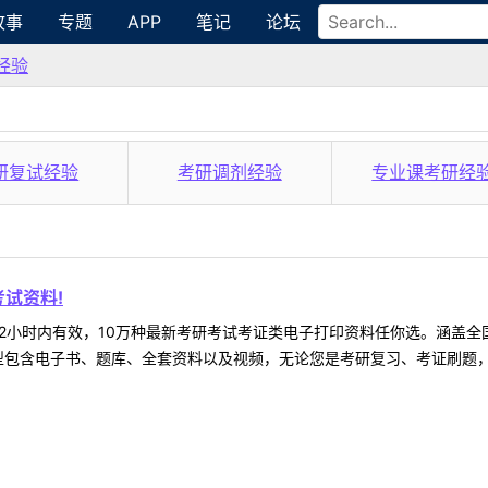
故事
专题
APP
笔记
论坛
经验
研复试经验
考研调剂经验
专业课考研经
试资料!
2小时内有效，10万种最新考研考试考证类电子打印资料任你选。涵盖全国
型包含电子书、题库、全套资料以及视频，无论您是考研复习、考证刷题，还