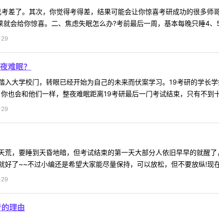
己考差了。其次，你觉得考得差，结果可能会让你惊喜考研成功的很多师哥
结果就会给你惊喜。二、焦虑失眠怎么办?考前最后一周，基本每晚只睡4、5
29
夜难眠？
踏入大学校门，转眼已经开始为自己的未来而伏案学习。19考研的学长
，你也会和他们一样，整夜难眠距离19考研最后一门考试结束，只有不到十几
29
天荒，要睡到天昏地暗，但考试结束的第一天大部分人依旧早早的就醒了
好了~~不过小编还是希望大家能尽量保持，可以放松，但不要放纵!现在，
29
考的理由