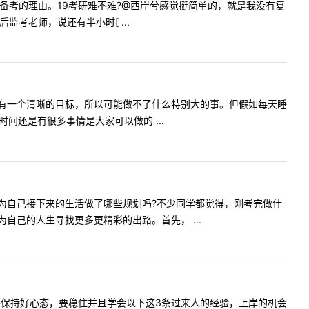
备考的理由。19考研难不难?@西岸兮感觉挺简单的，就是我没有复
监考老师，说还有半小时[ ...
有一个清晰的目标，所以可能做不了什么特别大的事。但假如每天睡
间还是有很多事情是大家可以做的 ...
为自己接下来的生活做了哪些规划吗?不少同学都觉得，刚考完做什
己的人生寻找更多更精彩的出路。首先， ...
要保持好心态，要稳住并且学会以下这3条过来人的经验，上岸的机会