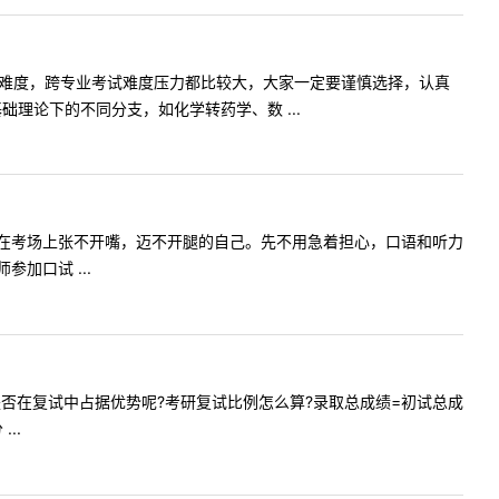
的难度，跨专业考试难度压力都比较大，大家一定要谨慎选择，认真
理论下的不同分支，如化学转药学、数 ...
到在考场上张不开嘴，迈不开腿的自己。先不用急着担心，口语和听力
加口试 ...
否在复试中占据优势呢?考研复试比例怎么算?录取总成绩=初试总成
..