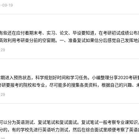
09-19
有些还在应付着期末考、实习、论文、毕设要知道，在考研初试成绩公布
效利用考研查分前的空窗期。一、准备复试如果估分后感觉自己发挥地还不
29
学期进入预热状态，科学规划好时间和学习任务。小编整理分享2020考研
研要报考的院校和专业，尽可能多的搜集各类资料，根据自己的兴趣、未 .
29
可以分为英语测试、复试笔试和复试面试。复试笔试一般考察专业课知识
的，有的学校先进行英语听力测试，然后在综合面试里顺便考察了英语口语