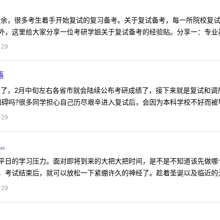
冲之余，很多考生着手开始复试的复习备考。关于复试备考，每一所院校复
，这里给大家分享一位考研学姐关于复试备考的经验贴。分享一：专业基础
29
事
结束了，2月中旬左右各省市就会陆续公布考研成绩了，接下来就是复试和
碍吗?很多同学担心自己历尽艰辛进入复试后，会因为本科学校不好而被导师
29
…
平日的学习压力。面对即将到来的大把大把时间，是不是不知道该先做哪
考试结束后，就可以放松一下紧绷许久的神经了。趁着圣诞以及临近的元旦
29