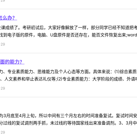
29
怎么办？
业课成绩了。考研初试后，大家好像解放了一样，部分同学已经不知道把
到电子版的原件，电脑、U盘原件是否还存在，能否文件恢复出来;word或
29
面的能力？
力、专业素质能力、思维能力及个人心态等方面。具体来说：(1)综合素
、人文素养和举止表达礼仪等;(2)专业素质能力：大学阶段的成绩、外语听
29
为3月底至4月上旬，所以中间有三个月左右的时间准备复试。复试时间安
过线的复试调剂两手抓，未过线的等待国家线出来准备调剂。3、3月中旬
29