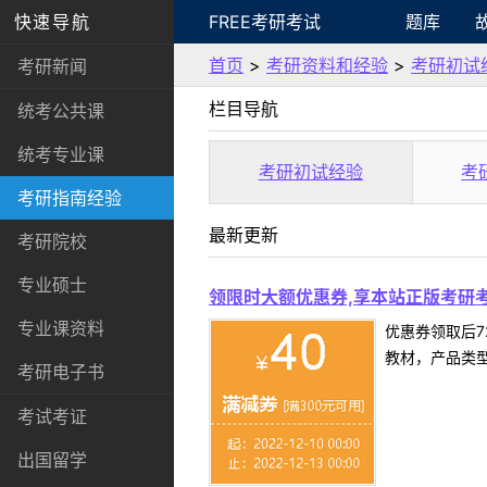
快速导航
FREE考研考试
题库
首页
>
考研资料和经验
>
考研初试
考研新闻
栏目导航
统考公共课
统考专业课
考研初试经验
考
考研指南经验
最新更新
考研院校
专业硕士
领限时大额优惠券,享本站正版考研考
专业课资料
优惠券领取后7
教材，产品类
考研电子书
考试考证
出国留学