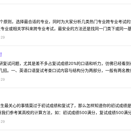
5个原则，选择最合适的专业，同时为大家分析几类热门专业跨专业考试
近专业或相关学科来跨专业考试，最安全的方法还是找同一门类下或同一基础
29
!
研复试问题，尤其是差不多占复试成绩20%的口语和听力，彷佛已经看
招。一、英语口语复试考查口试内容与结构分为两部分，一般有两名教师参
29
位考生最关心的事情莫过于初试成绩和复试了，那么怎样知道你的初试成绩是
们参考某高校的计算方法，如：初试成绩500满分，复试成绩500满分 .
29