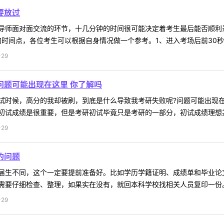
要放过
导师面对面交流的环节，十几分钟的时间很可能决定着考生最后能否顺利
时间点，各位考生可以根据自身情况做一个参考。1、进入考场后前30秒进入
29
问题可能出现在这里 你了解吗
试时候，高分的我却被刷，到底是什么导致我考研失败呢?问题可能出现
试成绩是很重要，但是考研初试毕竟只是考研的一部分，初试成绩理想并不
29
的问题
届生不同，这个一定要提前准备好。比如学历学籍证明、成绩单和毕业论
要仔细检查、整理，如果实在没有，就回本科学校找相关人员复印一份。为
29